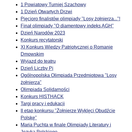
1 Powiatowy Turniej Szachowy
1 Dzień Otwartych Drzwi
Pięcioro finalistów olimpiady "Losy żołnierza..."!
Finał olimpiady "O diamentowy indeks AGH"
Dzień Narodów 2023
Konkurs recytatorski
XI Konkurs Wiedzy Patriotycznej o Romanie
Dmowskim
Wyjazd do teatru
Dzień Liczby Pi
Ogólnopolska Olimpiada Przedmiotowa "Losy
żołnierza"
Olimpiada Solidarności
Konkurs HISTHACK
Targi pracy i edukacji
II etap konkursu "Żołnierze Wyklęci Obudźcie
Polskę"
Maria Puchta w finale Olimpiady Literatury i
Języka Polskiego