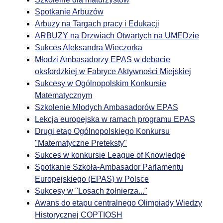
Spotkanie Arbuzów
Arbuzy na Targach pracy i Edukacji
ARBUZY na Drzwiach Otwartych na UMEDzie
Sukces Aleksandra Wieczorka
Młodzi Ambasadorzy EPAS w debacie
oksfordzkiej w Fabryce Aktywności Miejskiej
Sukcesy w Ogólnopolskim Konkursie
Matematycznym
Szkolenie Młodych Ambasadorów EPAS
Lekcja europejska w ramach programu EPAS
Drugi etap Ogólnopolskiego Konkursu
"Matematyczne Preteksty"
Sukces w konkursie League of Knowledge
Spotkanie Szkoła-Ambasador Parlamentu
Europejskiego (EPAS) w Polsce
Sukcesy w "Losach żołnierza..."
Awans do etapu centralnego Olimpiady Wiedzy
Historycznej COPTIOSH