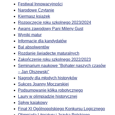
Festiwal Innowacyjności
Narodowe Czytanie
Kiermasz książek
Rozpoczęcie roku szkolnego 2023/2024
Awans zawodowy Pani Mileny Gust
Wyniki matur
Informacje dla kandydatów
Bal absolwentów
Rozdanie świadectw maturalnych
Zakończenie roku szkolnego 2022/2023
Seminarium naukowe "Bohater naszych czasów
– Jan Olszewski"
Nagrody dla młodych historyków
Sukces Joanny Moczarskiej
Podsumowanie kółka robotycznego
Laury w olimpiadzie historycznej
Spływ kajakowy
Finał XI Ogólnopolskiego Konkursu Logicznego
Olimpiada Literatury i Języka Polskiego