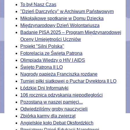
To był Nasz Czas
"Dzień Darczyńcy" w Archiwum Państwowym
Mikołajkowe spotkanie w Domu Dziecka
Międzynarodowy Dzień Wolontariusza
Badanie PISA 2025 – Program Międzynarodowej
Oceny Umiejętności Uczniów
Projekt "Silni Polską"
Fotorelacja ze Święta Patrona
Olimpiada Wiedzy o HIV I AIDS
Święto Patrona II LO
Nagrody papieża Franciszka rozdane
Turniej piłki siatkowej o Puchar Dyrektora II LO
Łódzkie Dni Informatyki
106 rocznica odzyskania niepodległości
Pozostaną w naszej pamięci...
Odwiedziliśmy groby nauczycieli
Zbiórka karmy dla zwierząt
Angielskie koło Debat Oksfordzkich
Powiatowy Dzień Edukacji Narodowej