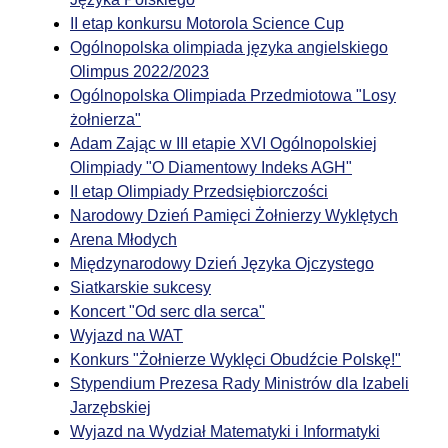
II etap konkursu Motorola Science Cup
Ogólnopolska olimpiada języka angielskiego
Olimpus 2022/2023
Ogólnopolska Olimpiada Przedmiotowa "Losy
żołnierza"
Adam Zając w III etapie XVI Ogólnopolskiej
Olimpiady "O Diamentowy Indeks AGH"
II etap Olimpiady Przedsiębiorczości
Narodowy Dzień Pamięci Żołnierzy Wyklętych
Arena Młodych
Międzynarodowy Dzień Języka Ojczystego
Siatkarskie sukcesy
Koncert "Od serc dla serca"
Wyjazd na WAT
Konkurs "Żołnierze Wyklęci Obudźcie Polskę!"
Stypendium Prezesa Rady Ministrów dla Izabeli
Jarzębskiej
Wyjazd na Wydział Matematyki i Informatyki