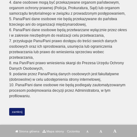
4. dane osobowe mogą być przekazywane organom państwowym,
organom ochrony prawnej (Policja, Prokuratura, Sąd) lub organom
samorządu terytorialnego w związku z prowadzonym postępowaniem,
5. Pana/Pani dane osobowe nie będą przekazywane do państwa
trzeciego ani do organizacji międzynarodowej,
6. Pana/Pani dane osobowe będą przetwarzane wyłącznie przez okres
i w zakresie niezbędnym do realizacji celu przetwarzania,
7. przysługuje Panu/Pani prawo dostępu do treści swoich danych
osobowych oraz ich sprostowania, usunięcia lub ograniczenia
przetwarzania lub prawo do wniesienia sprzeciwu wobec
przetwarzania,
8. ma Pan/Pani prawo wniesienia skargi do Prezesa Urzędu Ochrony
Danych Osobowych,
9. podanie przez Pana/Panią danych osobowych jest fakultatywne
(dobrowolne) w celu udostępnienia strony internetowej,
10. Pana/Pani dane osobowe nie będą podlegały zautomatyzowanym
procesom podejmowania decyzji przez Administratora, w tym
profilowaniu.
zamknij
Strona główna
Mapa strony
Czcionka