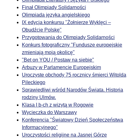
Finał Olimpiady Solidarności
Olimpiada języka angielskiego
IX edycja konkursu "Żołnierze Wyklęci –
Obudźcie Polskę"
Przygotowania do Olimpiady Solidarności
Konkurs fotograficzny "Fundusze europejskie
zmieniają moją okolicę"
"Bet on YOU / Postaw na siebie"
Arbuzy w Parlamencie Europejskim
Uroczyste obchody 75 rocznicy śmierci Witolda
Pileckiego
Sprawiedliwi wśród Narodów Świata. Historia
rodziny Ulmów.
Klasa I b-ch z wizytą w Rogowie
Wycieczka do Warszawy
Konferencja "Światowy Dzień Społeczeństwa
Informacyjnego"
Uroczystości religijne na Jasnej Górze