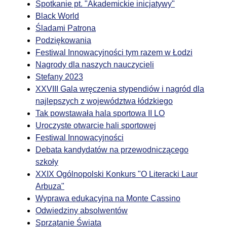
Spotkanie pt. "Akademickie inicjatywy"
Black World
Śladami Patrona
Podziękowania
Festiwal Innowacyjności tym razem w Łodzi
Nagrody dla naszych nauczycieli
Stefany 2023
XXVIII Gala wręczenia stypendiów i nagród dla
najlepszych z województwa łódzkiego
Tak powstawała hala sportowa II LO
Uroczyste otwarcie hali sportowej
Festiwal Innowacyjności
Debata kandydatów na przewodniczącego
szkoły
XXIX Ogólnopolski Konkurs "O Literacki Laur
Arbuza"
Wyprawa edukacyjna na Monte Cassino
Odwiedziny absolwentów
Sprzątanie Świata