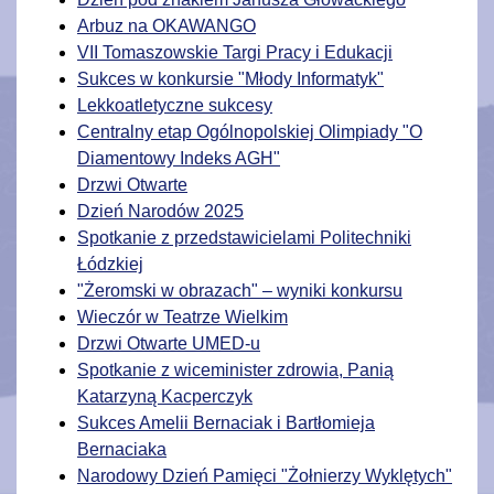
Arbuz na OKAWANGO
VII Tomaszowskie Targi Pracy i Edukacji
Sukces w konkursie "Młody Informatyk"
Lekkoatletyczne sukcesy
Centralny etap Ogólnopolskiej Olimpiady "O
Diamentowy Indeks AGH"
Drzwi Otwarte
Dzień Narodów 2025
Spotkanie z przedstawicielami Politechniki
Łódzkiej
"Żeromski w obrazach" – wyniki konkursu
Wieczór w Teatrze Wielkim
Drzwi Otwarte UMED-u
Spotkanie z wiceminister zdrowia, Panią
Katarzyną Kacperczyk
Sukces Amelii Bernaciak i Bartłomieja
Bernaciaka
Narodowy Dzień Pamięci "Żołnierzy Wyklętych"