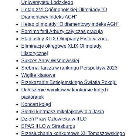
Uniwersytetu Łódzkiego
II etap XVI Ogólnopolskiej Olimpiady "O
Diamentowy Indeks AGH"
II etap olimpiady "O diamentowy indeks AGH"
Pomimo ferii Arbuzy cały czas pracują
Etap ustny XLIX Olimpiady Historycznej.
Eliminacje okręgowe XLIX Olimpiady
Historycznej
Sukces Anny Wiśniewskiej
Srebrna Tarcza w rankingu Perspektyw 2023
Wigilie klasowe
Przekazanie Betlejemskiego Światła Pokoju
Ogłoszenie wyników w konkursie kolęd i
pastorałek
Koncert kolęd
Słodki kiermasz mikołajkowy dla Jasia
Dzień Praw Człowieka w II LO
EPAS II LO w Strasburgu
Przesłuchania konkursowe XII Tomaszowskiego