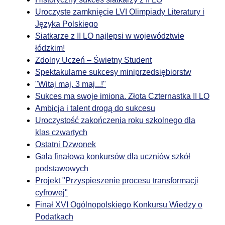
Uroczyste zamknięcie LVI Olimpiady Literatury i
Języka Polskiego
Siatkarze z II LO najlepsi w województwie
łódzkim!
Zdolny Uczeń – Świetny Student
Spektakularne sukcesy miniprzedsiębiorstw
"Witaj maj, 3 maj...!"
Sukces ma swoje imiona. Złota Czternastka II LO
Ambicja i talent drogą do sukcesu
Uroczystość zakończenia roku szkolnego dla
klas czwartych
Ostatni Dzwonek
Gala finałowa konkursów dla uczniów szkół
podstawowych
Projekt "Przyspieszenie procesu transformacji
cyfrowej"
Finał XVI Ogólnopolskiego Konkursu Wiedzy o
Podatkach