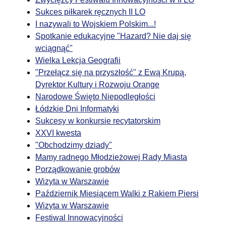
Sukces piłkarek ręcznych II LO
I nazywali to Wojskiem Polskim...!
Spotkanie edukacyjne "Hazard? Nie daj się
wciągnąć"
Wielka Lekcja Geografii
"Przełącz się na przyszłość" z Ewą Krupą,
Dyrektor Kultury i Rozwoju Orange
Narodowe Święto Niepodległości
Łódzkie Dni Informatyki
Sukcesy w konkursie recytatorskim
XXVI kwesta
"Obchodzimy dziady"
Mamy radnego Młodzieżowej Rady Miasta
Porządkowanie grobów
Wizyta w Warszawie
Październik Miesiącem Walki z Rakiem Piersi
Wizyta w Warszawie
Festiwal Innowacyjności