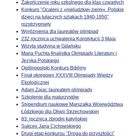
Zakończenie roku szkolnego dla klas czwartych
Konkurs "Ocaleni z »nieludzkiej ziemi«. Polskie
dzieci na tułaczych szlakach 1940-1950"
rozstrzygnięty
Wyróżnienia dla laureatów olimpiad
232 rocznica uchwalenia Konstytucji 3 Maja
Wizyta studyjna w Gdańsku
Maria Puchta finalistką Olimpiady Literatury i
Języka Polskiego
Ogólnopolski Konkurs Biblijny
Finał okręgowy XXXVIII Olimpiady Wiedzy
Ekologicznej
Adam Zając laureatem olimpiady
Szkolenie dla maturzystów
Stypendium naukowe Marszałka Województwa
Łódzkiego dla Oliwii Strzechowskiej
83. rocznica zbrodni katyńskiej
Sukces Jana Cichowskiego
Drugi etap konkursu "Droga do przyszłości"