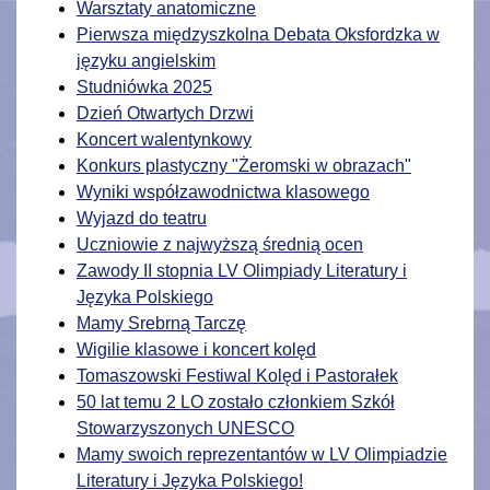
Warsztaty anatomiczne
Pierwsza międzyszkolna Debata Oksfordzka w
języku angielskim
Studniówka 2025
Dzień Otwartych Drzwi
Koncert walentynkowy
Konkurs plastyczny "Żeromski w obrazach"
Wyniki współzawodnictwa klasowego
Wyjazd do teatru
Uczniowie z najwyższą średnią ocen
Zawody II stopnia LV Olimpiady Literatury i
Języka Polskiego
Mamy Srebrną Tarczę
Wigilie klasowe i koncert kolęd
Tomaszowski Festiwal Kolęd i Pastorałek
50 lat temu 2 LO zostało członkiem Szkół
Stowarzyszonych UNESCO
Mamy swoich reprezentantów w LV Olimpiadzie
Literatury i Języka Polskiego!