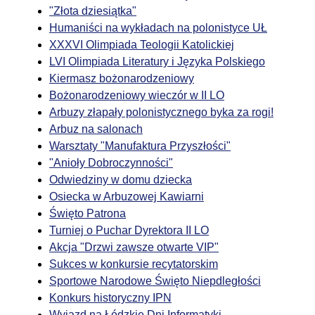
"Złota dziesiątka"
Humaniści na wykładach na polonistyce UŁ
XXXVI Olimpiada Teologii Katolickiej
LVI Olimpiada Literatury i Języka Polskiego
Kiermasz bożonarodzeniowy
Bożonarodzeniowy wieczór w II LO
Arbuzy złapały polonistycznego byka za rogi!
Arbuz na salonach
Warsztaty "Manufaktura Przyszłości"
"Anioły Dobroczynności"
Odwiedziny w domu dziecka
Osiecka w Arbuzowej Kawiarni
Święto Patrona
Turniej o Puchar Dyrektora II LO
Akcja "Drzwi zawsze otwarte VIP"
Sukces w konkursie recytatorskim
Sportowe Narodowe Święto Niepdległości
Konkurs historyczny IPN
Wyjazd na Łódzkie Dni Informatyki