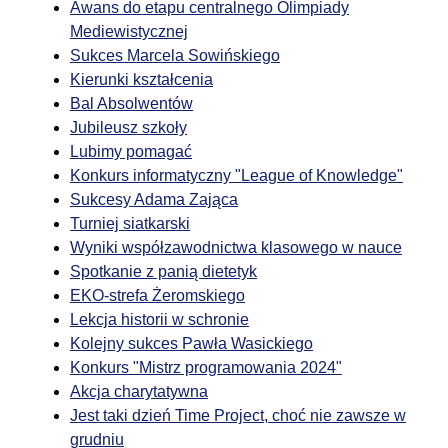
Awans do etapu centralnego Olimpiady
Mediewistycznej
Sukces Marcela Sowińskiego
Kierunki kształcenia
Bal Absolwentów
Jubileusz szkoły
Lubimy pomagać
Konkurs informatyczny "League of Knowledge"
Sukcesy Adama Zająca
Turniej siatkarski
Wyniki współzawodnictwa klasowego w nauce
Spotkanie z panią dietetyk
EKO-strefa Żeromskiego
Lekcja historii w schronie
Kolejny sukces Pawła Wasickiego
Konkurs "Mistrz programowania 2024"
Akcja charytatywna
Jest taki dzień Time Project, choć nie zawsze w
grudniu