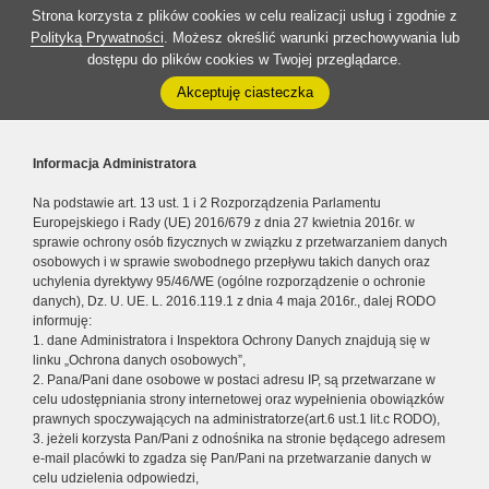
Strona korzysta z plików cookies w celu realizacji usług i zgodnie z
Polityką Prywatności
. Możesz określić warunki przechowywania lub
dostępu do plików cookies w Twojej przeglądarce.
Akceptuję ciasteczka
Informacja Administratora
Na podstawie art. 13 ust. 1 i 2 Rozporządzenia Parlamentu
Europejskiego i Rady (UE) 2016/679 z dnia 27 kwietnia 2016r. w
sprawie ochrony osób fizycznych w związku z przetwarzaniem danych
osobowych i w sprawie swobodnego przepływu takich danych oraz
uchylenia dyrektywy 95/46/WE (ogólne rozporządzenie o ochronie
danych), Dz. U. UE. L. 2016.119.1 z dnia 4 maja 2016r., dalej RODO
informuję:
1. dane Administratora i Inspektora Ochrony Danych znajdują się w
linku „Ochrona danych osobowych”,
2. Pana/Pani dane osobowe w postaci adresu IP, są przetwarzane w
celu udostępniania strony internetowej oraz wypełnienia obowiązków
prawnych spoczywających na administratorze(art.6 ust.1 lit.c RODO),
3. jeżeli korzysta Pan/Pani z odnośnika na stronie będącego adresem
e-mail placówki to zgadza się Pan/Pani na przetwarzanie danych w
celu udzielenia odpowiedzi,