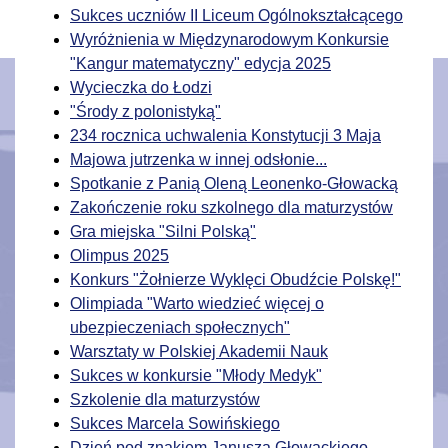
Sukces uczniów II Liceum Ogólnokształcącego
Wyróżnienia w Międzynarodowym Konkursie
"Kangur matematyczny" edycja 2025
Wycieczka do Łodzi
"Środy z polonistyką"
234 rocznica uchwalenia Konstytucji 3 Maja
Majowa jutrzenka w innej odsłonie...
Spotkanie z Panią Oleną Leonenko-Głowacką
Zakończenie roku szkolnego dla maturzystów
Gra miejska "Silni Polską"
Olimpus 2025
Konkurs "Żołnierze Wyklęci Obudźcie Polskę!"
Olimpiada "Warto wiedzieć więcej o
ubezpieczeniach społecznych"
Warsztaty w Polskiej Akademii Nauk
Sukces w konkursie "Młody Medyk"
Szkolenie dla maturzystów
Sukces Marcela Sowińskiego
Dzień pod znakiem Janusza Głowackiego