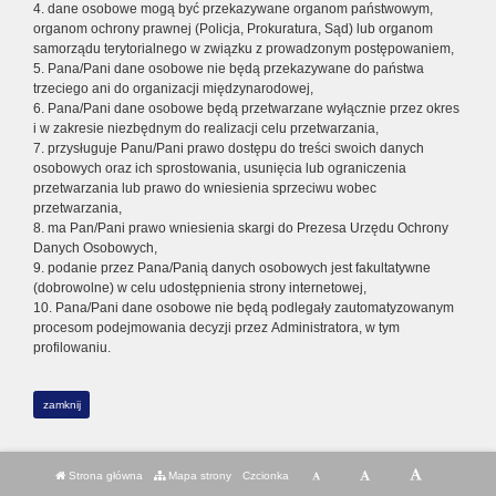
4. dane osobowe mogą być przekazywane organom państwowym,
organom ochrony prawnej (Policja, Prokuratura, Sąd) lub organom
samorządu terytorialnego w związku z prowadzonym postępowaniem,
5. Pana/Pani dane osobowe nie będą przekazywane do państwa
trzeciego ani do organizacji międzynarodowej,
6. Pana/Pani dane osobowe będą przetwarzane wyłącznie przez okres
i w zakresie niezbędnym do realizacji celu przetwarzania,
7. przysługuje Panu/Pani prawo dostępu do treści swoich danych
osobowych oraz ich sprostowania, usunięcia lub ograniczenia
przetwarzania lub prawo do wniesienia sprzeciwu wobec
przetwarzania,
8. ma Pan/Pani prawo wniesienia skargi do Prezesa Urzędu Ochrony
Danych Osobowych,
9. podanie przez Pana/Panią danych osobowych jest fakultatywne
(dobrowolne) w celu udostępnienia strony internetowej,
10. Pana/Pani dane osobowe nie będą podlegały zautomatyzowanym
procesom podejmowania decyzji przez Administratora, w tym
profilowaniu.
zamknij
Strona główna
Mapa strony
Czcionka