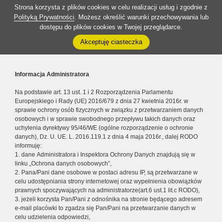
Strona korzysta z plików cookies w celu realizacji usług i zgodnie z
Polityką Prywatności
. Możesz określić warunki przechowywania lub
dostępu do plików cookies w Twojej przeglądarce.
Akceptuję ciasteczka
Informacja Administratora
Na podstawie art. 13 ust. 1 i 2 Rozporządzenia Parlamentu
Europejskiego i Rady (UE) 2016/679 z dnia 27 kwietnia 2016r. w
sprawie ochrony osób fizycznych w związku z przetwarzaniem danych
osobowych i w sprawie swobodnego przepływu takich danych oraz
uchylenia dyrektywy 95/46/WE (ogólne rozporządzenie o ochronie
danych), Dz. U. UE. L. 2016.119.1 z dnia 4 maja 2016r., dalej RODO
informuję:
1. dane Administratora i Inspektora Ochrony Danych znajdują się w
linku „Ochrona danych osobowych”,
2. Pana/Pani dane osobowe w postaci adresu IP, są przetwarzane w
celu udostępniania strony internetowej oraz wypełnienia obowiązków
prawnych spoczywających na administratorze(art.6 ust.1 lit.c RODO),
3. jeżeli korzysta Pan/Pani z odnośnika na stronie będącego adresem
e-mail placówki to zgadza się Pan/Pani na przetwarzanie danych w
celu udzielenia odpowiedzi,