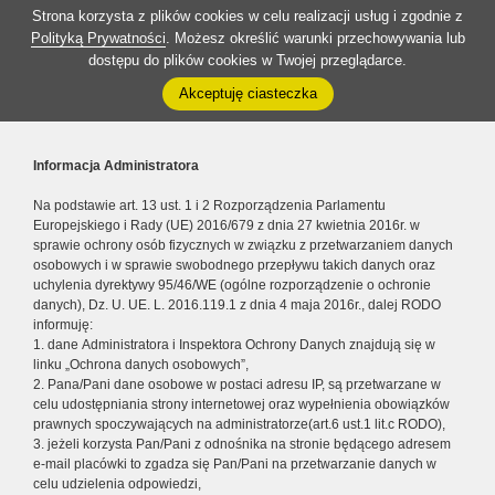
Strona korzysta z plików cookies w celu realizacji usług i zgodnie z
Polityką Prywatności
. Możesz określić warunki przechowywania lub
dostępu do plików cookies w Twojej przeglądarce.
Akceptuję ciasteczka
Informacja Administratora
Na podstawie art. 13 ust. 1 i 2 Rozporządzenia Parlamentu
Europejskiego i Rady (UE) 2016/679 z dnia 27 kwietnia 2016r. w
sprawie ochrony osób fizycznych w związku z przetwarzaniem danych
osobowych i w sprawie swobodnego przepływu takich danych oraz
uchylenia dyrektywy 95/46/WE (ogólne rozporządzenie o ochronie
danych), Dz. U. UE. L. 2016.119.1 z dnia 4 maja 2016r., dalej RODO
informuję:
1. dane Administratora i Inspektora Ochrony Danych znajdują się w
linku „Ochrona danych osobowych”,
2. Pana/Pani dane osobowe w postaci adresu IP, są przetwarzane w
celu udostępniania strony internetowej oraz wypełnienia obowiązków
prawnych spoczywających na administratorze(art.6 ust.1 lit.c RODO),
3. jeżeli korzysta Pan/Pani z odnośnika na stronie będącego adresem
e-mail placówki to zgadza się Pan/Pani na przetwarzanie danych w
celu udzielenia odpowiedzi,