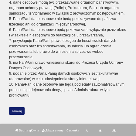
4. dane osobowe mogą być przekazywane organom państwowym,
organom ochrony prawnej (Policja, Prokuratura, Sąd) lub organom
samorządu terytorialnego w związku z prowadzonym postępowaniem,
5. Pana/Pani dane osobowe nie będą przekazywane do państwa
trzeciego ani do organizacji międzynarodowej,
6. Pana/Pani dane osobowe będą przetwarzane wyłącznie przez okres
i w zakresie niezbędnym do realizacji celu przetwarzania,
7. przysługuje Panu/Pani prawo dostępu do treści swoich danych
osobowych oraz ich sprostowania, usunięcia lub ograniczenia
przetwarzania lub prawo do wniesienia sprzeciwu wobec
przetwarzania,
8. ma Pan/Pani prawo wniesienia skargi do Prezesa Urzędu Ochrony
Danych Osobowych,
9. podanie przez Pana/Panią danych osobowych jest fakultatywne
(dobrowolne) w celu udostępnienia strony internetowej,
10. Pana/Pani dane osobowe nie będą podlegały zautomatyzowanym
procesom podejmowania decyzji przez Administratora, w tym
profilowaniu.
zamknij
Strona główna
Mapa strony
Czcionka