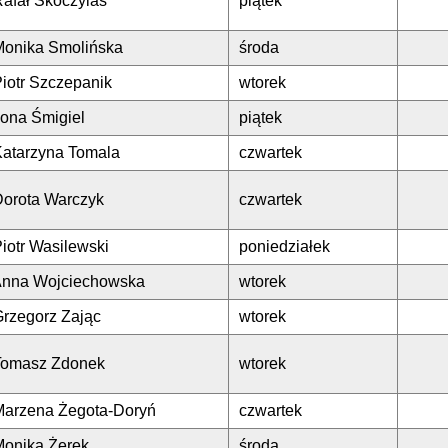
afał Skoczylas
piątek
Monika Smolińska
środa
iotr Szczepanik
wtorek
lona Śmigiel
piątek
Katarzyna Tomala
czwartek
Dorota Warczyk
czwartek
iotr Wasilewski
poniedziałek
Anna Wojciechowska
wtorek
Grzegorz Zając
wtorek
Tomasz Zdonek
wtorek
Marzena Żegota-Doryń
czwartek
Monika Żerek
środa