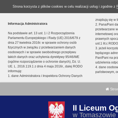
Strona korzysta z plików cookies w celu realizacji usług i zgodnie z
znajdują się w
Informacja Administratora
2. Pana/Pani da
przetwarzane w
Na podstawie art. 13 ust. 1 i 2 Rozporządzenia
internetowej o
Parlamentu Europejskiego i Rady (UE) 2016/679 z
prawnych spocz
dnia 27 kwietnia 2016r. w sprawie ochrony osób
ust.1 lit.c RODO
fizycznych w związku z przetwarzaniem danych
3. jeżeli korzy
osobowych i w sprawie swobodnego przepływu
będącego adres
takich danych oraz uchylenia dyrektywy 95/46/WE
Pan/Pani na pr
(ogólne rozporządzenie o ochronie danych), Dz. U.
udzielenia odp
UE. L. 2016.119.1 z dnia 4 maja 2016r., dalej RODO
4. dane osobo
informuję:
państwowym, or
1. dane Administratora i Inspektora Ochrony Danych
Stro
II Liceum O
w Tomaszowie