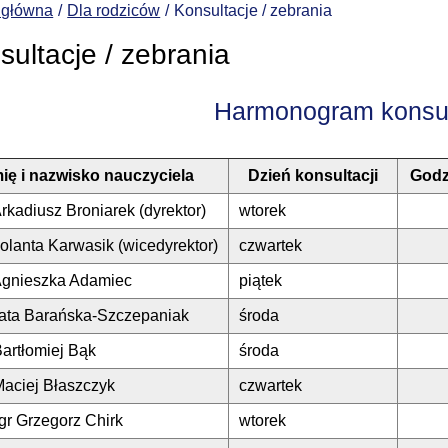
 główna
Dla rodziców
Konsultacje / zebrania
sultacje / zebrania
Harmonogram konsul
mię i nazwisko nauczyciela
Dzień konsultacji
Godz
rkadiusz Broniarek (dyrektor)
wtorek
olanta Karwasik (wicedyrektor)
czwartek
Agnieszka Adamiec
piątek
gata Barańska-Szczepaniak
środa
artłomiej Bąk
środa
aciej Błaszczyk
czwartek
gr Grzegorz Chirk
wtorek