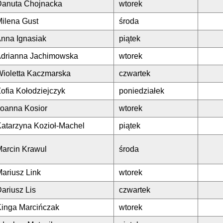
Danuta Chojnacka
wtorek
ilena Gust
środa
Anna Ignasiak
piątek
Adrianna Jachimowska
wtorek
Wioletta Kaczmarska
czwartek
ofia Kołodziejczyk
poniedziałek
Joanna Kosior
wtorek
atarzyna Kozioł-Machel
piątek
Marcin Krawul
środa
ariusz Link
wtorek
ariusz Lis
czwartek
Kinga Marcińczak
wtorek