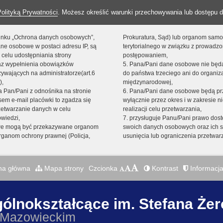
Polityką Prywatności
. Możesz określić warunki przechowywania lub dostępu d
 linku „Ochrona danych osobowych”,
Prokuratura, Sąd) lub organom sam
ne osobowe w postaci adresu IP, są
terytorialnego w związku z prowadz
 celu udostępniania strony
postępowaniem,
raz wypełnienia obowiązków
5. Pana/Pani dane osobowe nie bę
ywających na administratorze(art.6
do państwa trzeciego ani do organiza
),
międzynarodowej,
sta Pan/Pani z odnośnika na stronie
6. Pana/Pani dane osobowe będą pr
em e-mail placówki to zgadza się
wyłącznie przez okres i w zakresie 
zetwarzanie danych w celu
realizacji celu przetwarzania,
owiedzi,
7. przysługuje Panu/Pani prawo dost
we mogą być przekazywane organom
swoich danych osobowych oraz ich s
ganom ochrony prawnej (Policja,
usunięcia lub ograniczenia przetwar
na główna
Mapa strony
Czcionka
Kontrast
Informacja
gólnokształcące im. Stefana Że
 Mazowieckim