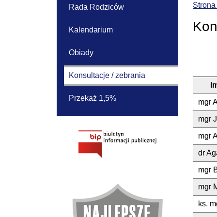
Strona
Rada Rodziców
Kon
Kalendarium
Obiady
Konsultacje / zebrania
I
Przekaż 1,5%
mgr A
mgr J
mgr 
dr A
mgr B
mgr M
ks. m