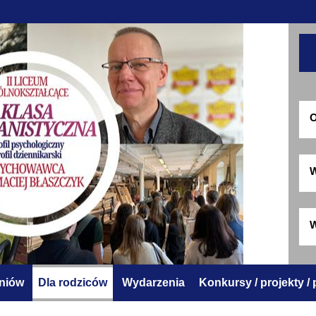
O
W
W
zniów
Dla rodziców
Wydarzenia
Konkursy / projekty /