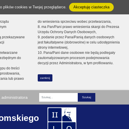
o plików cookies w Twojej przeglądarce.
Akceptuję ciasteczka
orządu
do wniesienia sprzeciwu wobec przetwarzania,
onym
8. ma Pan/Pani prawo wniesienia skargi do Prezesa
Urzędu Ochrony Danych Osobowych,
dą przekazywane
9. podanie przez Pana/Panią danych osobowych
cji
jest fakultatywne (dobrowolne) w celu udostępnienia
strony internetowej,
zetwarzane
10. Pana/Pani dane osobowe nie będą podlegały
niezbędnym do
zautomatyzowanym procesom podejmowania
decyzji przez Administratora, w tym profilowaniu.
ępu do treści
prostowania,
zamknij
zania lub prawo
 administratora
Fraza
romskiego