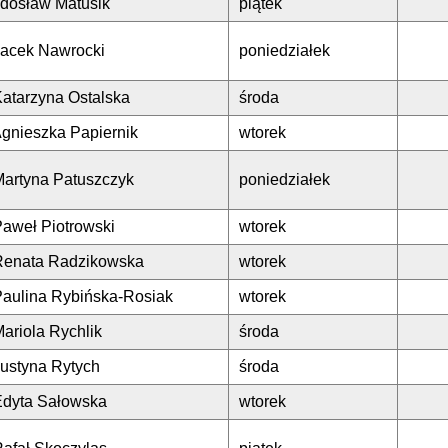
adosław Matusik
piątek
Jacek Nawrocki
poniedziałek
atarzyna Ostalska
środa
gnieszka Papiernik
wtorek
Martyna Patuszczyk
poniedziałek
aweł Piotrowski
wtorek
Renata Radzikowska
wtorek
Paulina Rybińska-Rosiak
wtorek
ariola Rychlik
środa
ustyna Rytych
środa
Edyta Sałowska
wtorek