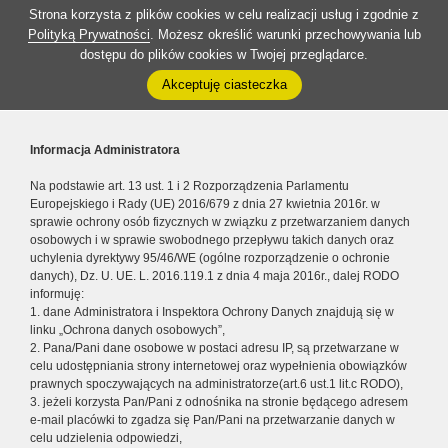
Strona korzysta z plików cookies w celu realizacji usług i zgodnie z
Polityką Prywatności
. Możesz określić warunki przechowywania lub
dostępu do plików cookies w Twojej przeglądarce.
Akceptuję ciasteczka
Informacja Administratora
Na podstawie art. 13 ust. 1 i 2 Rozporządzenia Parlamentu
Europejskiego i Rady (UE) 2016/679 z dnia 27 kwietnia 2016r. w
sprawie ochrony osób fizycznych w związku z przetwarzaniem danych
osobowych i w sprawie swobodnego przepływu takich danych oraz
uchylenia dyrektywy 95/46/WE (ogólne rozporządzenie o ochronie
danych), Dz. U. UE. L. 2016.119.1 z dnia 4 maja 2016r., dalej RODO
informuję:
1. dane Administratora i Inspektora Ochrony Danych znajdują się w
linku „Ochrona danych osobowych”,
2. Pana/Pani dane osobowe w postaci adresu IP, są przetwarzane w
celu udostępniania strony internetowej oraz wypełnienia obowiązków
prawnych spoczywających na administratorze(art.6 ust.1 lit.c RODO),
3. jeżeli korzysta Pan/Pani z odnośnika na stronie będącego adresem
e-mail placówki to zgadza się Pan/Pani na przetwarzanie danych w
celu udzielenia odpowiedzi,