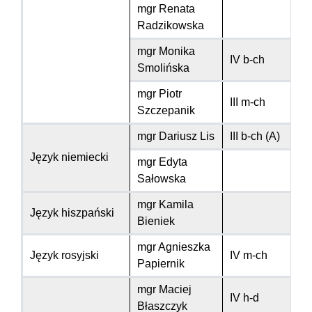
mgr Renata
Radzikowska
mgr Monika
IV b-ch
Smolińska
mgr Piotr
III m-ch
Szczepanik
mgr Dariusz Lis
III b-ch (A)
Język niemiecki
mgr Edyta
Sałowska
mgr Kamila
Język hiszpański
Bieniek
mgr Agnieszka
Język rosyjski
IV m-ch
Papiernik
mgr Maciej
IV h-d
Błaszczyk