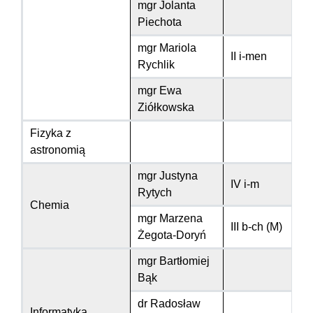
mgr Jolanta
Piechota
mgr Mariola
II i-men
Rychlik
mgr Ewa
Ziółkowska
Fizyka z
astronomią
mgr Justyna
IV i-m
Rytych
Chemia
mgr Marzena
III b-ch (M)
Żegota-Doryń
mgr Bartłomiej
Bąk
dr Radosław
Informatyka