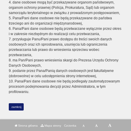
4. dane osobowe mogą być przekazywane organom państwowym,
organom ochrony prawnej (Policja, Prokuratura, Sąd) lub organom
samorządu terytorialnego w związku z prowadzonym postępowaniem,
5. Pana/Pani dane osobowe nie będą przekazywane do państwa
trzeciego ani do organizacji międzynarodowej,
6. Pana/Pani dane osobowe będą przetwarzane wyłącznie przez okres
i w zakresie niezbędnym do realizacji celu przetwarzania,
7. przysługuje Panu/Pani prawo dostępu do treści swoich danych
osobowych oraz ich sprostowania, usunięcia lub ograniczenia
przetwarzania lub prawo do wniesienia sprzeciwu wobec
przetwarzania,
8. ma Pan/Pani prawo wniesienia skargi do Prezesa Urzędu Ochrony
Danych Osobowych,
9. podanie przez Pana/Panią danych osobowych jest fakultatywne
(dobrowolne) w celu udostępnienia strony internetowej,
10. Pana/Pani dane osobowe nie będą podlegały zautomatyzowanym
procesom podejmowania decyzji przez Administratora, w tym
profilowaniu.
zamknij
Strona główna
Mapa strony
Czcionka