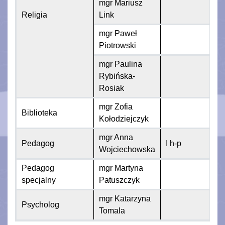
mgr Mariusz
Religia
Link
mgr Paweł
Piotrowski
mgr Paulina
Rybińska-
Rosiak
mgr Zofia
Biblioteka
Kołodziejczyk
mgr Anna
Pedagog
I h-p
Wojciechowska
Pedagog
mgr Martyna
specjalny
Patuszczyk
mgr Katarzyna
Psycholog
Tomala