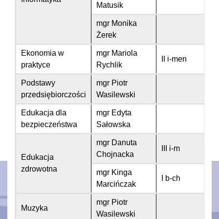
Matusik
mgr Monika
Żerek
Ekonomia w
mgr Mariola
II i-men
praktyce
Rychlik
Podstawy
mgr Piotr
przedsiębiorczości
Wasilewski
Edukacja dla
mgr Edyta
bezpieczeństwa
Sałowska
mgr Danuta
III i-m
Chojnacka
Edukacja
zdrowotna
mgr Kinga
I b-ch
Marcińczak
mgr Piotr
Muzyka
Wasilewski