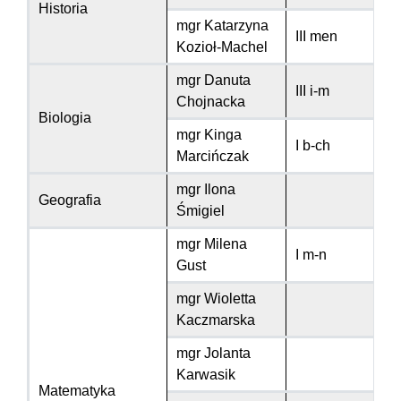
Historia
mgr Katarzyna
III men
Kozioł-Machel
mgr Danuta
III i-m
Chojnacka
Biologia
mgr Kinga
I b-ch
Marcińczak
mgr Ilona
Geografia
Śmigiel
mgr Milena
I m-n
Gust
mgr Wioletta
Kaczmarska
mgr Jolanta
Karwasik
Matematyka