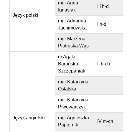
mgr Anna
III h-d
Ignasiak
Język polski
mgr Adrianna
I h-d
Jachimowska
mgr Marzena
Piotroska-Wąs
dr Agata
Barańska-
II b-ch
Szczepaniak
mgr Katarzyna
Ostalska
mgr Katarzyna
Piwowarczyk
Język angielski
mgr Agnieszka
IV m-ch
Papiernik