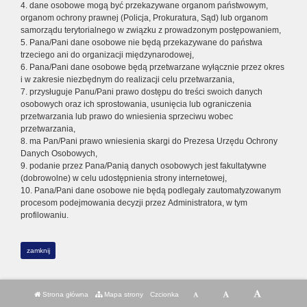
4. dane osobowe mogą być przekazywane organom państwowym,
organom ochrony prawnej (Policja, Prokuratura, Sąd) lub organom
samorządu terytorialnego w związku z prowadzonym postępowaniem,
5. Pana/Pani dane osobowe nie będą przekazywane do państwa
trzeciego ani do organizacji międzynarodowej,
6. Pana/Pani dane osobowe będą przetwarzane wyłącznie przez okres
i w zakresie niezbędnym do realizacji celu przetwarzania,
7. przysługuje Panu/Pani prawo dostępu do treści swoich danych
osobowych oraz ich sprostowania, usunięcia lub ograniczenia
przetwarzania lub prawo do wniesienia sprzeciwu wobec
przetwarzania,
8. ma Pan/Pani prawo wniesienia skargi do Prezesa Urzędu Ochrony
Danych Osobowych,
9. podanie przez Pana/Panią danych osobowych jest fakultatywne
(dobrowolne) w celu udostępnienia strony internetowej,
10. Pana/Pani dane osobowe nie będą podlegały zautomatyzowanym
procesom podejmowania decyzji przez Administratora, w tym
profilowaniu.
zamknij
Strona główna
Mapa strony
Czcionka