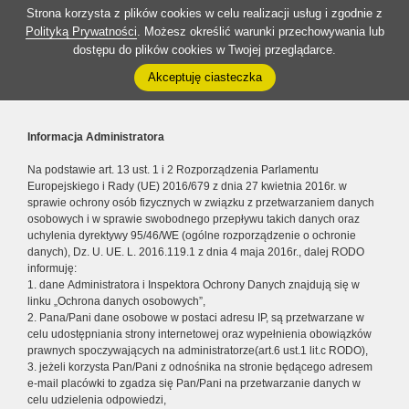
Strona korzysta z plików cookies w celu realizacji usług i zgodnie z
Polityką Prywatności
. Możesz określić warunki przechowywania lub
dostępu do plików cookies w Twojej przeglądarce.
Akceptuję ciasteczka
Informacja Administratora
Na podstawie art. 13 ust. 1 i 2 Rozporządzenia Parlamentu
Europejskiego i Rady (UE) 2016/679 z dnia 27 kwietnia 2016r. w
sprawie ochrony osób fizycznych w związku z przetwarzaniem danych
osobowych i w sprawie swobodnego przepływu takich danych oraz
uchylenia dyrektywy 95/46/WE (ogólne rozporządzenie o ochronie
danych), Dz. U. UE. L. 2016.119.1 z dnia 4 maja 2016r., dalej RODO
informuję:
1. dane Administratora i Inspektora Ochrony Danych znajdują się w
linku „Ochrona danych osobowych”,
2. Pana/Pani dane osobowe w postaci adresu IP, są przetwarzane w
celu udostępniania strony internetowej oraz wypełnienia obowiązków
prawnych spoczywających na administratorze(art.6 ust.1 lit.c RODO),
3. jeżeli korzysta Pan/Pani z odnośnika na stronie będącego adresem
e-mail placówki to zgadza się Pan/Pani na przetwarzanie danych w
celu udzielenia odpowiedzi,