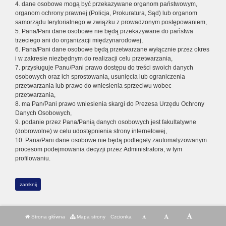
4. dane osobowe mogą być przekazywane organom państwowym,
organom ochrony prawnej (Policja, Prokuratura, Sąd) lub organom
samorządu terytorialnego w związku z prowadzonym postępowaniem,
5. Pana/Pani dane osobowe nie będą przekazywane do państwa
trzeciego ani do organizacji międzynarodowej,
6. Pana/Pani dane osobowe będą przetwarzane wyłącznie przez okres
i w zakresie niezbędnym do realizacji celu przetwarzania,
7. przysługuje Panu/Pani prawo dostępu do treści swoich danych
osobowych oraz ich sprostowania, usunięcia lub ograniczenia
przetwarzania lub prawo do wniesienia sprzeciwu wobec
przetwarzania,
8. ma Pan/Pani prawo wniesienia skargi do Prezesa Urzędu Ochrony
Danych Osobowych,
9. podanie przez Pana/Panią danych osobowych jest fakultatywne
(dobrowolne) w celu udostępnienia strony internetowej,
10. Pana/Pani dane osobowe nie będą podlegały zautomatyzowanym
procesom podejmowania decyzji przez Administratora, w tym
profilowaniu.
zamknij
Strona główna
Mapa strony
Czcionka