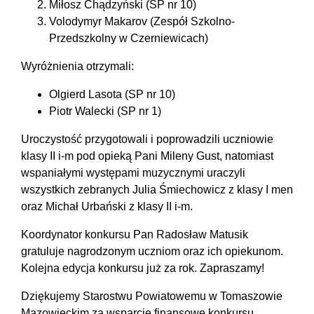
Miłosz Chądzyński (SP nr 10)
Volodymyr Makarov (Zespół Szkolno-
Przedszkolny w Czerniewicach)
Wyróżnienia otrzymali:
Olgierd Lasota (SP nr 10)
Piotr Walecki (SP nr 1)
Uroczystość przygotowali i poprowadzili uczniowie
klasy II i-m pod opieką Pani Mileny Gust, natomiast
wspaniałymi występami muzycznymi uraczyli
wszystkich zebranych Julia Śmiechowicz z klasy I men
oraz Michał Urbański z klasy II i-m.
Koordynator konkursu Pan Radosław Matusik
gratuluje nagrodzonym uczniom oraz ich opiekunom.
Kolejna edycja konkursu już za rok. Zapraszamy!
Dziękujemy Starostwu Powiatowemu w Tomaszowie
Mazowieckim za wsparcie finansowe konkursu.