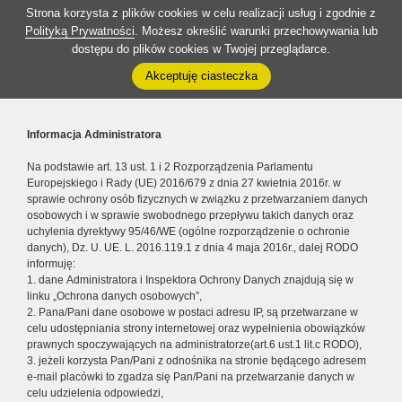
Strona korzysta z plików cookies w celu realizacji usług i zgodnie z
Polityką Prywatności
. Możesz określić warunki przechowywania lub
dostępu do plików cookies w Twojej przeglądarce.
Akceptuję ciasteczka
Informacja Administratora
Na podstawie art. 13 ust. 1 i 2 Rozporządzenia Parlamentu
Europejskiego i Rady (UE) 2016/679 z dnia 27 kwietnia 2016r. w
sprawie ochrony osób fizycznych w związku z przetwarzaniem danych
osobowych i w sprawie swobodnego przepływu takich danych oraz
uchylenia dyrektywy 95/46/WE (ogólne rozporządzenie o ochronie
danych), Dz. U. UE. L. 2016.119.1 z dnia 4 maja 2016r., dalej RODO
informuję:
1. dane Administratora i Inspektora Ochrony Danych znajdują się w
linku „Ochrona danych osobowych”,
2. Pana/Pani dane osobowe w postaci adresu IP, są przetwarzane w
celu udostępniania strony internetowej oraz wypełnienia obowiązków
prawnych spoczywających na administratorze(art.6 ust.1 lit.c RODO),
3. jeżeli korzysta Pan/Pani z odnośnika na stronie będącego adresem
e-mail placówki to zgadza się Pan/Pani na przetwarzanie danych w
celu udzielenia odpowiedzi,