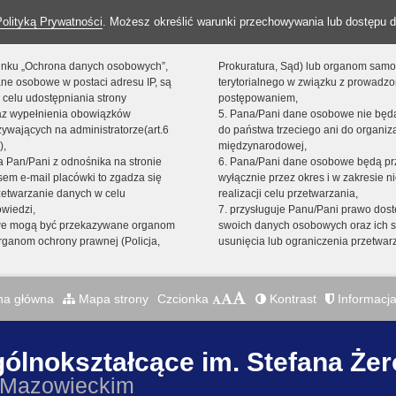
Polityką Prywatności
. Możesz określić warunki przechowywania lub dostępu d
 linku „Ochrona danych osobowych”,
Prokuratura, Sąd) lub organom sam
ne osobowe w postaci adresu IP, są
terytorialnego w związku z prowadz
 celu udostępniania strony
postępowaniem,
raz wypełnienia obowiązków
5. Pana/Pani dane osobowe nie bę
ywających na administratorze(art.6
do państwa trzeciego ani do organiza
),
międzynarodowej,
sta Pan/Pani z odnośnika na stronie
6. Pana/Pani dane osobowe będą pr
em e-mail placówki to zgadza się
wyłącznie przez okres i w zakresie 
zetwarzanie danych w celu
realizacji celu przetwarzania,
owiedzi,
7. przysługuje Panu/Pani prawo dost
we mogą być przekazywane organom
swoich danych osobowych oraz ich s
ganom ochrony prawnej (Policja,
usunięcia lub ograniczenia przetwar
na główna
Mapa strony
Czcionka
Kontrast
Informacja
gólnokształcące im. Stefana Że
 Mazowieckim