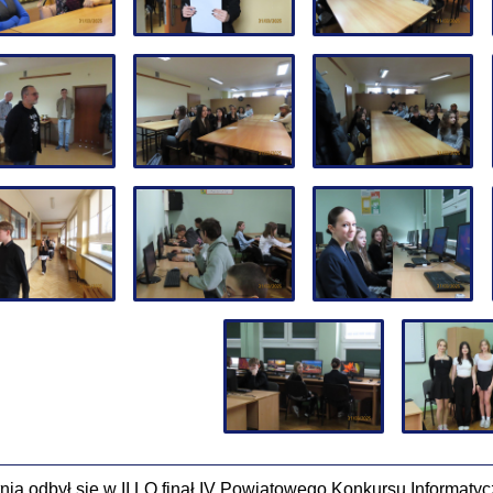
tnia odbył się w II LO finał IV Powiatowego Konkursu Informaty