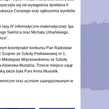
poczęła się od wystąpienia dyrektora II
Łukasza Cerazego oraz ogłoszenia wyników
 lasy IV informatyczno-matematycznej: Iga
'iego Swims'a oraz Michała Urbańskiego,
nce".
órym koordynator konkursu Pan Radosław
z Szajner ze Szkoły Podstawowej nr 1,
ło Mikołajowi Więckowskiemu ze Szkoły
a Adamska-Mundzia. Trzecie miejsce zajął
ką także była Pani Anna Musialik.
uczennicom oraz uczniom zaangażowanym w