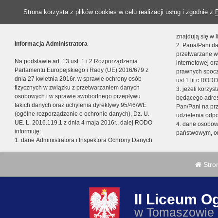
Strona korzysta z plików cookies w celu realizacji usług i zgodnie z
znajdują się w
Informacja Administratora
2. Pana/Pani da
przetwarzane w
Na podstawie art. 13 ust. 1 i 2 Rozporządzenia
internetowej o
Parlamentu Europejskiego i Rady (UE) 2016/679 z
prawnych spocz
dnia 27 kwietnia 2016r. w sprawie ochrony osób
ust.1 lit.c RODO
fizycznych w związku z przetwarzaniem danych
3. jeżeli korzy
osobowych i w sprawie swobodnego przepływu
będącego adres
takich danych oraz uchylenia dyrektywy 95/46/WE
Pan/Pani na pr
(ogólne rozporządzenie o ochronie danych), Dz. U.
udzielenia odp
UE. L. 2016.119.1 z dnia 4 maja 2016r., dalej RODO
4. dane osobo
informuję:
państwowym, or
1. dane Administratora i Inspektora Ochrony Danych
Stro
II Liceum O
w Tomaszowie