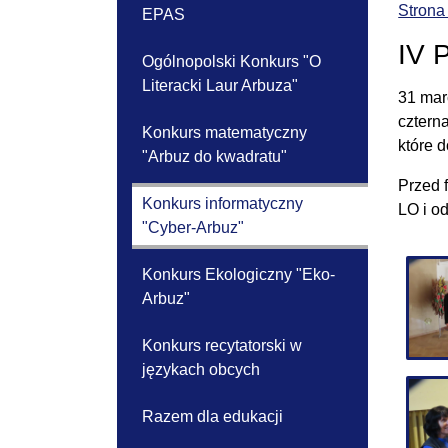
Strona
EPAS
IV 
Ogólnopolski Konkurs "O
Literacki Laur Arbuza"
31 mar
cztern
Konkurs matematyczny
które 
"Arbuz do kwadratu"
Przed 
Konkurs informatyczny
LO i o
"Cyber-Arbuz"
Konkurs Ekologiczny "Eko-
Arbuz"
Konkurs recytatorski w
językach obcych
Razem dla edukacji