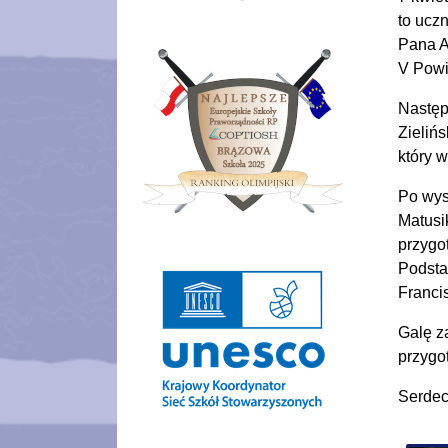
to ucz
Pana A
V Powi
Następ
Zieliń
który 
Po wys
Matusi
przygo
Podsta
Franci
Galę z
przygo
Serdec