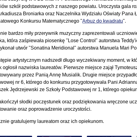
niów szkół podstawowych z naszego powiatu. Uroczysta gala roz
rkadiusza Broniarka oraz Naczelnika Wydziału Oświaty Pana 
atowego Konkursu Matematycznego "
Arbuz do kwadratu
".
nie bardzo miły przerywnik muzyczny zaprezentowali uczniowie
ska, która zaśpiewała piosenkę "Lose Control" autorstwa Teddy
wykonał utwór "Sonatina Meridional" autorstwa Manuela Mari Po
tępie artystycznym nadszedł długo wyczekiwany moment, w kt
k ogłosił nazwiska laureatów. Pierwsze miejsce zajął Tymoteus
towywany przez Panią Annę Musialik. Drugie miejsce przypad
wowej nr 6, którego do konkursu przygotowywała Pani Adriann
szek Jędrzejewski ze Szkoły Podstawowej nr 1, którego opiekun
akończył słodki poczęstunek oraz podziękowania wręczone 
towanie oraz poprowadzenie uroczystości.
znie gratulujemy laureatom oraz ich opiekunom.