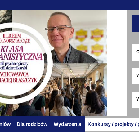
O
W
W
zniów
Dla rodziców
Wydarzenia
Konkursy / projekty /