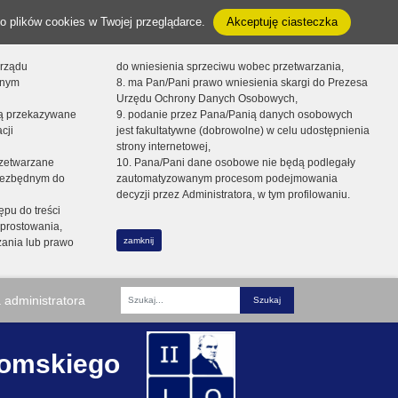
o plików cookies w Twojej przeglądarce.
Akceptuję ciasteczka
orządu
do wniesienia sprzeciwu wobec przetwarzania,
onym
8. ma Pan/Pani prawo wniesienia skargi do Prezesa
Urzędu Ochrony Danych Osobowych,
dą przekazywane
9. podanie przez Pana/Panią danych osobowych
cji
jest fakultatywne (dobrowolne) w celu udostępnienia
strony internetowej,
zetwarzane
10. Pana/Pani dane osobowe nie będą podlegały
niezbędnym do
zautomatyzowanym procesom podejmowania
decyzji przez Administratora, w tym profilowaniu.
ępu do treści
prostowania,
zamknij
zania lub prawo
 administratora
Fraza
romskiego