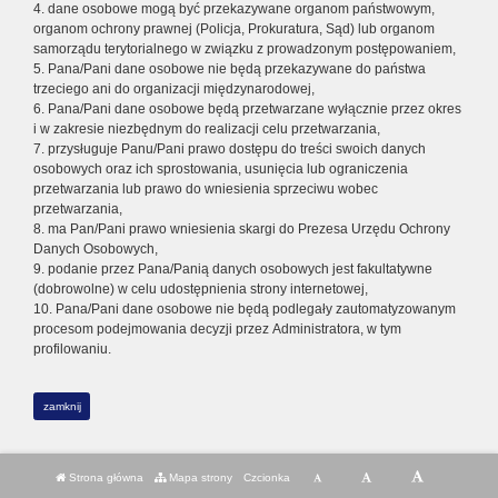
4. dane osobowe mogą być przekazywane organom państwowym,
organom ochrony prawnej (Policja, Prokuratura, Sąd) lub organom
samorządu terytorialnego w związku z prowadzonym postępowaniem,
5. Pana/Pani dane osobowe nie będą przekazywane do państwa
trzeciego ani do organizacji międzynarodowej,
6. Pana/Pani dane osobowe będą przetwarzane wyłącznie przez okres
i w zakresie niezbędnym do realizacji celu przetwarzania,
7. przysługuje Panu/Pani prawo dostępu do treści swoich danych
osobowych oraz ich sprostowania, usunięcia lub ograniczenia
przetwarzania lub prawo do wniesienia sprzeciwu wobec
przetwarzania,
8. ma Pan/Pani prawo wniesienia skargi do Prezesa Urzędu Ochrony
Danych Osobowych,
9. podanie przez Pana/Panią danych osobowych jest fakultatywne
(dobrowolne) w celu udostępnienia strony internetowej,
10. Pana/Pani dane osobowe nie będą podlegały zautomatyzowanym
procesom podejmowania decyzji przez Administratora, w tym
profilowaniu.
zamknij
Strona główna
Mapa strony
Czcionka