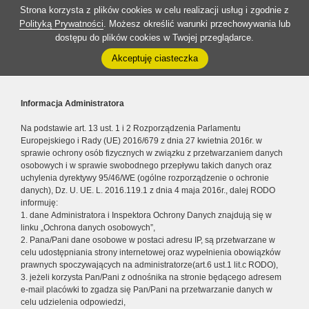
Strona korzysta z plików cookies w celu realizacji usług i zgodnie z
Polityką Prywatności
. Możesz określić warunki przechowywania lub
dostępu do plików cookies w Twojej przeglądarce.
Akceptuję ciasteczka
Informacja Administratora
Na podstawie art. 13 ust. 1 i 2 Rozporządzenia Parlamentu
Europejskiego i Rady (UE) 2016/679 z dnia 27 kwietnia 2016r. w
sprawie ochrony osób fizycznych w związku z przetwarzaniem danych
osobowych i w sprawie swobodnego przepływu takich danych oraz
uchylenia dyrektywy 95/46/WE (ogólne rozporządzenie o ochronie
danych), Dz. U. UE. L. 2016.119.1 z dnia 4 maja 2016r., dalej RODO
informuję:
1. dane Administratora i Inspektora Ochrony Danych znajdują się w
linku „Ochrona danych osobowych”,
2. Pana/Pani dane osobowe w postaci adresu IP, są przetwarzane w
celu udostępniania strony internetowej oraz wypełnienia obowiązków
prawnych spoczywających na administratorze(art.6 ust.1 lit.c RODO),
3. jeżeli korzysta Pan/Pani z odnośnika na stronie będącego adresem
e-mail placówki to zgadza się Pan/Pani na przetwarzanie danych w
celu udzielenia odpowiedzi,