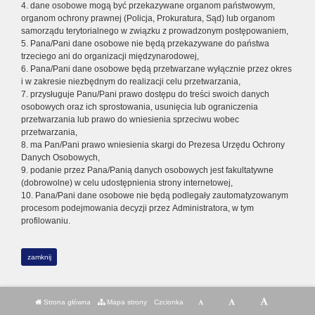
4. dane osobowe mogą być przekazywane organom państwowym,
organom ochrony prawnej (Policja, Prokuratura, Sąd) lub organom
samorządu terytorialnego w związku z prowadzonym postępowaniem,
5. Pana/Pani dane osobowe nie będą przekazywane do państwa
trzeciego ani do organizacji międzynarodowej,
6. Pana/Pani dane osobowe będą przetwarzane wyłącznie przez okres
i w zakresie niezbędnym do realizacji celu przetwarzania,
7. przysługuje Panu/Pani prawo dostępu do treści swoich danych
osobowych oraz ich sprostowania, usunięcia lub ograniczenia
przetwarzania lub prawo do wniesienia sprzeciwu wobec
przetwarzania,
8. ma Pan/Pani prawo wniesienia skargi do Prezesa Urzędu Ochrony
Danych Osobowych,
9. podanie przez Pana/Panią danych osobowych jest fakultatywne
(dobrowolne) w celu udostępnienia strony internetowej,
10. Pana/Pani dane osobowe nie będą podlegały zautomatyzowanym
procesom podejmowania decyzji przez Administratora, w tym
profilowaniu.
zamknij
Strona główna
Mapa strony
Czcionka