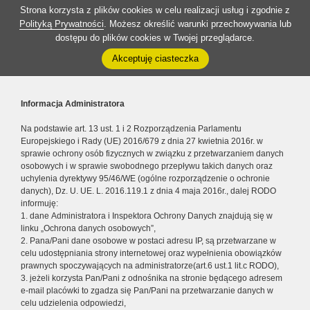
Strona korzysta z plików cookies w celu realizacji usług i zgodnie z
Polityką Prywatności
. Możesz określić warunki przechowywania lub
dostępu do plików cookies w Twojej przeglądarce.
Akceptuję ciasteczka
Informacja Administratora
Na podstawie art. 13 ust. 1 i 2 Rozporządzenia Parlamentu
Europejskiego i Rady (UE) 2016/679 z dnia 27 kwietnia 2016r. w
sprawie ochrony osób fizycznych w związku z przetwarzaniem danych
osobowych i w sprawie swobodnego przepływu takich danych oraz
uchylenia dyrektywy 95/46/WE (ogólne rozporządzenie o ochronie
danych), Dz. U. UE. L. 2016.119.1 z dnia 4 maja 2016r., dalej RODO
informuję:
1. dane Administratora i Inspektora Ochrony Danych znajdują się w
linku „Ochrona danych osobowych”,
2. Pana/Pani dane osobowe w postaci adresu IP, są przetwarzane w
celu udostępniania strony internetowej oraz wypełnienia obowiązków
prawnych spoczywających na administratorze(art.6 ust.1 lit.c RODO),
3. jeżeli korzysta Pan/Pani z odnośnika na stronie będącego adresem
e-mail placówki to zgadza się Pan/Pani na przetwarzanie danych w
celu udzielenia odpowiedzi,