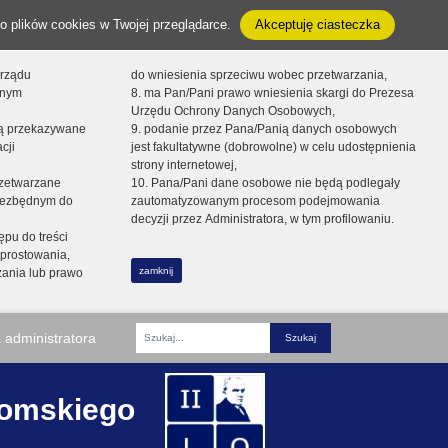
o plików cookies w Twojej przeglądarce.
Akceptuję ciasteczka
orządu
do wniesienia sprzeciwu wobec przetwarzania,
onym
8. ma Pan/Pani prawo wniesienia skargi do Prezesa
Urzędu Ochrony Danych Osobowych,
dą przekazywane
9. podanie przez Pana/Panią danych osobowych
cji
jest fakultatywne (dobrowolne) w celu udostępnienia
strony internetowej,
zetwarzane
10. Pana/Pani dane osobowe nie będą podlegały
niezbędnym do
zautomatyzowanym procesom podejmowania
decyzji przez Administratora, w tym profilowaniu.
ępu do treści
prostowania,
zamknij
zania lub prawo
 administratora
Fraza
romskiego