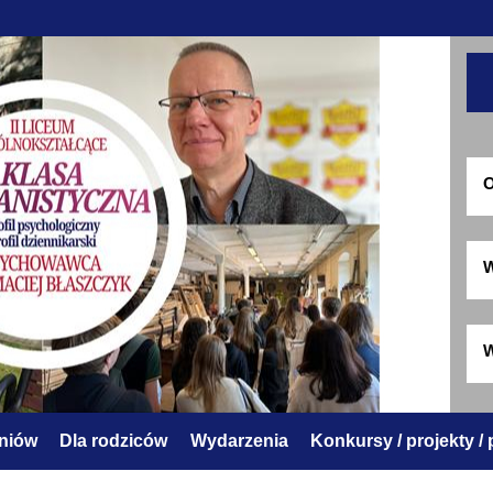
O
W
W
zniów
Dla rodziców
Wydarzenia
Konkursy / projekty /