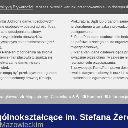
Polityką Prywatności
. Możesz określić warunki przechowywania lub dostępu d
 linku „Ochrona danych osobowych”,
Prokuratura, Sąd) lub organom sam
ne osobowe w postaci adresu IP, są
terytorialnego w związku z prowadz
 celu udostępniania strony
postępowaniem,
raz wypełnienia obowiązków
5. Pana/Pani dane osobowe nie bę
ywających na administratorze(art.6
do państwa trzeciego ani do organiza
),
międzynarodowej,
sta Pan/Pani z odnośnika na stronie
6. Pana/Pani dane osobowe będą pr
em e-mail placówki to zgadza się
wyłącznie przez okres i w zakresie 
zetwarzanie danych w celu
realizacji celu przetwarzania,
owiedzi,
7. przysługuje Panu/Pani prawo dost
we mogą być przekazywane organom
swoich danych osobowych oraz ich s
ganom ochrony prawnej (Policja,
usunięcia lub ograniczenia przetwar
na główna
Mapa strony
Czcionka
Kontrast
Informacja
gólnokształcące im. Stefana Że
 Mazowieckim