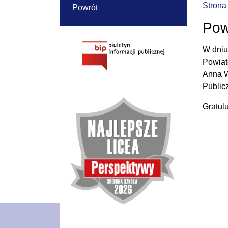
Strona
Powrót
Pow
W dniu
Powiat
Anna W
Public
Gratul