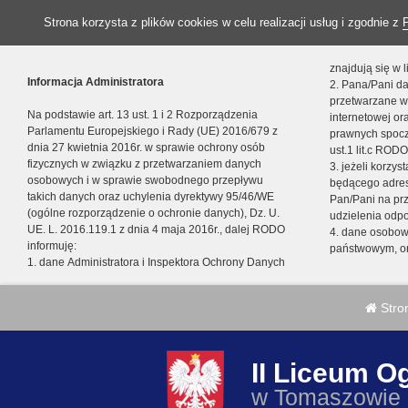
Strona korzysta z plików cookies w celu realizacji usług i zgodnie z
znajdują się w
Informacja Administratora
2. Pana/Pani da
przetwarzane w
Na podstawie art. 13 ust. 1 i 2 Rozporządzenia
internetowej o
Parlamentu Europejskiego i Rady (UE) 2016/679 z
prawnych spocz
dnia 27 kwietnia 2016r. w sprawie ochrony osób
ust.1 lit.c RODO
fizycznych w związku z przetwarzaniem danych
3. jeżeli korzy
osobowych i w sprawie swobodnego przepływu
będącego adres
takich danych oraz uchylenia dyrektywy 95/46/WE
Pan/Pani na pr
(ogólne rozporządzenie o ochronie danych), Dz. U.
udzielenia odp
UE. L. 2016.119.1 z dnia 4 maja 2016r., dalej RODO
4. dane osobo
informuję:
państwowym, or
1. dane Administratora i Inspektora Ochrony Danych
Stro
II Liceum O
w Tomaszowie