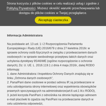
Strona korzysta z plików cookies w celu realizacji usług i zgodnie z
Polityką Prywatności
. Możesz określić warunki przechowywania lub
dostępu do plików cookies w Twojej przeglądarce.
Akceptuję ciasteczka
Informacja Administratora
Na podstawie art. 13 ust. 1 i 2 Rozporządzenia Parlamentu
Europejskiego i Rady (UE) 2016/679 z dnia 27 kwietnia 2016r. w
sprawie ochrony osób fizycznych w związku z przetwarzaniem danych
osobowych i w sprawie swobodnego przepływu takich danych oraz
uchylenia dyrektywy 95/46/WE (ogólne rozporządzenie o ochronie
danych), Dz. U. UE. L. 2016.119.1 z dnia 4 maja 2016r., dalej RODO
informuję:
1. dane Administratora i Inspektora Ochrony Danych znajdują się w
linku „Ochrona danych osobowych”,
2. Pana/Pani dane osobowe w postaci adresu IP, są przetwarzane w
celu udostępniania strony internetowej oraz wypełnienia obowiązków
prawnych spoczywających na administratorze(art.6 ust.1 lit.c RODO),
3. jeżeli korzysta Pan/Pani z odnośnika na stronie będącego adresem
e-mail placówki to zgadza się Pan/Pani na przetwarzanie danych w
celu udzielenia odpowiedzi,