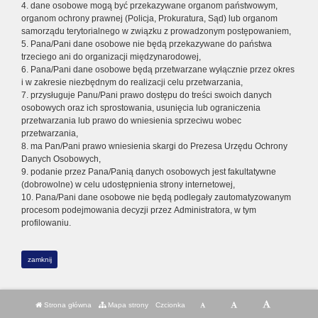
4. dane osobowe mogą być przekazywane organom państwowym,
organom ochrony prawnej (Policja, Prokuratura, Sąd) lub organom
samorządu terytorialnego w związku z prowadzonym postępowaniem,
5. Pana/Pani dane osobowe nie będą przekazywane do państwa
trzeciego ani do organizacji międzynarodowej,
6. Pana/Pani dane osobowe będą przetwarzane wyłącznie przez okres
i w zakresie niezbędnym do realizacji celu przetwarzania,
7. przysługuje Panu/Pani prawo dostępu do treści swoich danych
osobowych oraz ich sprostowania, usunięcia lub ograniczenia
przetwarzania lub prawo do wniesienia sprzeciwu wobec
przetwarzania,
8. ma Pan/Pani prawo wniesienia skargi do Prezesa Urzędu Ochrony
Danych Osobowych,
9. podanie przez Pana/Panią danych osobowych jest fakultatywne
(dobrowolne) w celu udostępnienia strony internetowej,
10. Pana/Pani dane osobowe nie będą podlegały zautomatyzowanym
procesom podejmowania decyzji przez Administratora, w tym
profilowaniu.
zamknij
Strona główna
Mapa strony
Czcionka