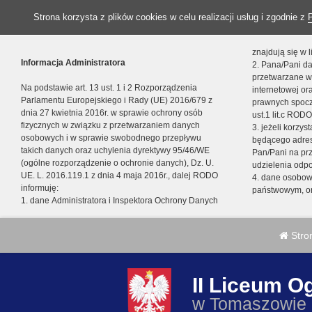
Strona korzysta z plików cookies w celu realizacji usług i zgodnie z
znajdują się w
Informacja Administratora
2. Pana/Pani da
przetwarzane w
Na podstawie art. 13 ust. 1 i 2 Rozporządzenia
internetowej o
Parlamentu Europejskiego i Rady (UE) 2016/679 z
prawnych spocz
dnia 27 kwietnia 2016r. w sprawie ochrony osób
ust.1 lit.c RODO
fizycznych w związku z przetwarzaniem danych
3. jeżeli korzy
osobowych i w sprawie swobodnego przepływu
będącego adres
takich danych oraz uchylenia dyrektywy 95/46/WE
Pan/Pani na pr
(ogólne rozporządzenie o ochronie danych), Dz. U.
udzielenia odp
UE. L. 2016.119.1 z dnia 4 maja 2016r., dalej RODO
4. dane osobo
informuję:
państwowym, or
1. dane Administratora i Inspektora Ochrony Danych
Stro
II Liceum O
w Tomaszowie