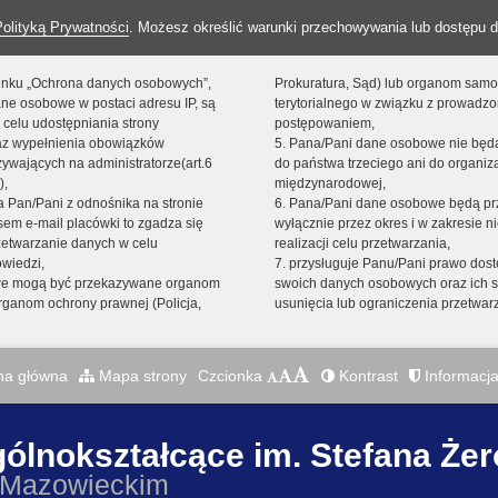
Polityką Prywatności
. Możesz określić warunki przechowywania lub dostępu d
 linku „Ochrona danych osobowych”,
Prokuratura, Sąd) lub organom sam
ne osobowe w postaci adresu IP, są
terytorialnego w związku z prowadz
 celu udostępniania strony
postępowaniem,
raz wypełnienia obowiązków
5. Pana/Pani dane osobowe nie bę
ywających na administratorze(art.6
do państwa trzeciego ani do organiza
),
międzynarodowej,
sta Pan/Pani z odnośnika na stronie
6. Pana/Pani dane osobowe będą pr
em e-mail placówki to zgadza się
wyłącznie przez okres i w zakresie 
zetwarzanie danych w celu
realizacji celu przetwarzania,
owiedzi,
7. przysługuje Panu/Pani prawo dost
we mogą być przekazywane organom
swoich danych osobowych oraz ich s
ganom ochrony prawnej (Policja,
usunięcia lub ograniczenia przetwar
na główna
Mapa strony
Czcionka
Kontrast
Informacja
gólnokształcące im. Stefana Że
 Mazowieckim