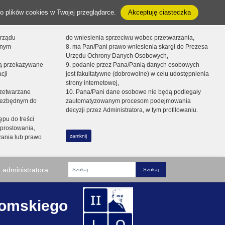
o plików cookies w Twojej przeglądarce.
Akceptuję ciasteczka
orządu
do wniesienia sprzeciwu wobec przetwarzania,
onym
8. ma Pan/Pani prawo wniesienia skargi do Prezesa
Urzędu Ochrony Danych Osobowych,
dą przekazywane
9. podanie przez Pana/Panią danych osobowych
cji
jest fakultatywne (dobrowolne) w celu udostępnienia
strony internetowej,
zetwarzane
10. Pana/Pani dane osobowe nie będą podlegały
niezbędnym do
zautomatyzowanym procesom podejmowania
decyzji przez Administratora, w tym profilowaniu.
ępu do treści
prostowania,
zamknij
zania lub prawo
 administratora
Fraza
romskiego