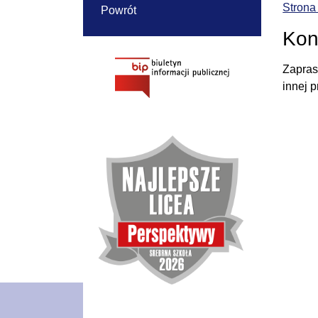
Strona
Powrót
Konk
Zapras
innej p