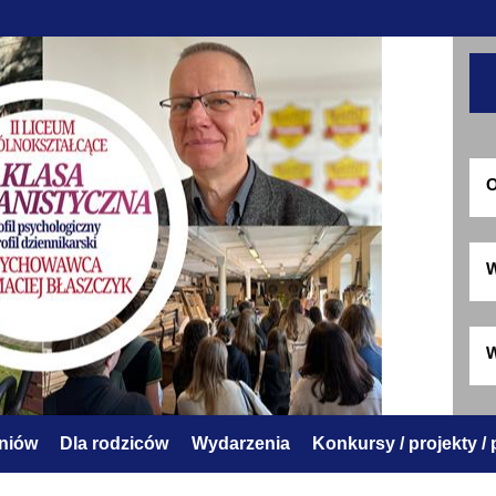
O
W
W
zniów
Dla rodziców
Wydarzenia
Konkursy / projekty /