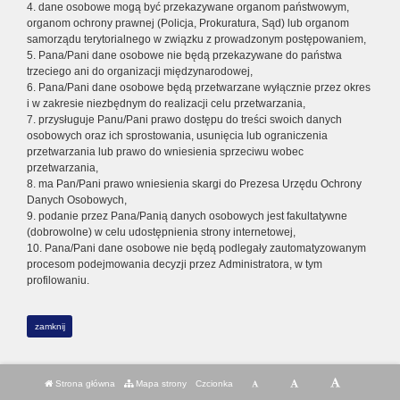
4. dane osobowe mogą być przekazywane organom państwowym,
organom ochrony prawnej (Policja, Prokuratura, Sąd) lub organom
samorządu terytorialnego w związku z prowadzonym postępowaniem,
5. Pana/Pani dane osobowe nie będą przekazywane do państwa
trzeciego ani do organizacji międzynarodowej,
6. Pana/Pani dane osobowe będą przetwarzane wyłącznie przez okres
i w zakresie niezbędnym do realizacji celu przetwarzania,
7. przysługuje Panu/Pani prawo dostępu do treści swoich danych
osobowych oraz ich sprostowania, usunięcia lub ograniczenia
przetwarzania lub prawo do wniesienia sprzeciwu wobec
przetwarzania,
8. ma Pan/Pani prawo wniesienia skargi do Prezesa Urzędu Ochrony
Danych Osobowych,
9. podanie przez Pana/Panią danych osobowych jest fakultatywne
(dobrowolne) w celu udostępnienia strony internetowej,
10. Pana/Pani dane osobowe nie będą podlegały zautomatyzowanym
procesom podejmowania decyzji przez Administratora, w tym
profilowaniu.
zamknij
Strona główna
Mapa strony
Czcionka