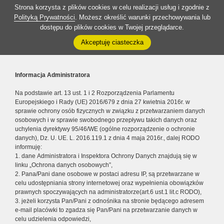
Strona korzysta z plików cookies w celu realizacji usług i zgodnie z
Polityką Prywatności
. Możesz określić warunki przechowywania lub
dostępu do plików cookies w Twojej przeglądarce.
Akceptuję ciasteczka
Informacja Administratora
Na podstawie art. 13 ust. 1 i 2 Rozporządzenia Parlamentu
Europejskiego i Rady (UE) 2016/679 z dnia 27 kwietnia 2016r. w
sprawie ochrony osób fizycznych w związku z przetwarzaniem danych
osobowych i w sprawie swobodnego przepływu takich danych oraz
uchylenia dyrektywy 95/46/WE (ogólne rozporządzenie o ochronie
danych), Dz. U. UE. L. 2016.119.1 z dnia 4 maja 2016r., dalej RODO
informuję:
1. dane Administratora i Inspektora Ochrony Danych znajdują się w
linku „Ochrona danych osobowych”,
2. Pana/Pani dane osobowe w postaci adresu IP, są przetwarzane w
celu udostępniania strony internetowej oraz wypełnienia obowiązków
prawnych spoczywających na administratorze(art.6 ust.1 lit.c RODO),
3. jeżeli korzysta Pan/Pani z odnośnika na stronie będącego adresem
e-mail placówki to zgadza się Pan/Pani na przetwarzanie danych w
celu udzielenia odpowiedzi,