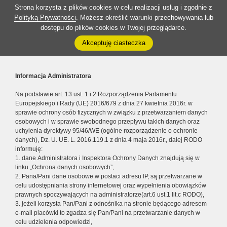
Strona korzysta z plików cookies w celu realizacji usług i zgodnie z
Polityką Prywatności
. Możesz określić warunki przechowywania lub
dostępu do plików cookies w Twojej przeglądarce.
Akceptuję ciasteczka
Informacja Administratora
Na podstawie art. 13 ust. 1 i 2 Rozporządzenia Parlamentu
Europejskiego i Rady (UE) 2016/679 z dnia 27 kwietnia 2016r. w
sprawie ochrony osób fizycznych w związku z przetwarzaniem danych
osobowych i w sprawie swobodnego przepływu takich danych oraz
uchylenia dyrektywy 95/46/WE (ogólne rozporządzenie o ochronie
danych), Dz. U. UE. L. 2016.119.1 z dnia 4 maja 2016r., dalej RODO
informuję:
1. dane Administratora i Inspektora Ochrony Danych znajdują się w
linku „Ochrona danych osobowych”,
2. Pana/Pani dane osobowe w postaci adresu IP, są przetwarzane w
celu udostępniania strony internetowej oraz wypełnienia obowiązków
prawnych spoczywających na administratorze(art.6 ust.1 lit.c RODO),
3. jeżeli korzysta Pan/Pani z odnośnika na stronie będącego adresem
e-mail placówki to zgadza się Pan/Pani na przetwarzanie danych w
celu udzielenia odpowiedzi,