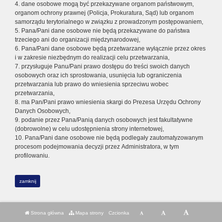
4. dane osobowe mogą być przekazywane organom państwowym,
organom ochrony prawnej (Policja, Prokuratura, Sąd) lub organom
samorządu terytorialnego w związku z prowadzonym postępowaniem,
5. Pana/Pani dane osobowe nie będą przekazywane do państwa
trzeciego ani do organizacji międzynarodowej,
6. Pana/Pani dane osobowe będą przetwarzane wyłącznie przez okres
i w zakresie niezbędnym do realizacji celu przetwarzania,
7. przysługuje Panu/Pani prawo dostępu do treści swoich danych
osobowych oraz ich sprostowania, usunięcia lub ograniczenia
przetwarzania lub prawo do wniesienia sprzeciwu wobec
przetwarzania,
8. ma Pan/Pani prawo wniesienia skargi do Prezesa Urzędu Ochrony
Danych Osobowych,
9. podanie przez Pana/Panią danych osobowych jest fakultatywne
(dobrowolne) w celu udostępnienia strony internetowej,
10. Pana/Pani dane osobowe nie będą podlegały zautomatyzowanym
procesom podejmowania decyzji przez Administratora, w tym
profilowaniu.
zamknij
Strona główna
Mapa strony
Czcionka