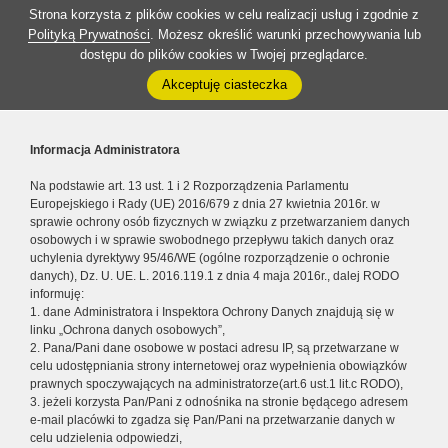
Strona korzysta z plików cookies w celu realizacji usług i zgodnie z
Polityką Prywatności
. Możesz określić warunki przechowywania lub
dostępu do plików cookies w Twojej przeglądarce.
Akceptuję ciasteczka
Informacja Administratora
Na podstawie art. 13 ust. 1 i 2 Rozporządzenia Parlamentu
Europejskiego i Rady (UE) 2016/679 z dnia 27 kwietnia 2016r. w
sprawie ochrony osób fizycznych w związku z przetwarzaniem danych
osobowych i w sprawie swobodnego przepływu takich danych oraz
uchylenia dyrektywy 95/46/WE (ogólne rozporządzenie o ochronie
danych), Dz. U. UE. L. 2016.119.1 z dnia 4 maja 2016r., dalej RODO
informuję:
1. dane Administratora i Inspektora Ochrony Danych znajdują się w
linku „Ochrona danych osobowych”,
2. Pana/Pani dane osobowe w postaci adresu IP, są przetwarzane w
celu udostępniania strony internetowej oraz wypełnienia obowiązków
prawnych spoczywających na administratorze(art.6 ust.1 lit.c RODO),
3. jeżeli korzysta Pan/Pani z odnośnika na stronie będącego adresem
e-mail placówki to zgadza się Pan/Pani na przetwarzanie danych w
celu udzielenia odpowiedzi,