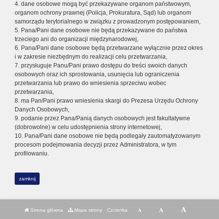
4. dane osobowe mogą być przekazywane organom państwowym,
organom ochrony prawnej (Policja, Prokuratura, Sąd) lub organom
samorządu terytorialnego w związku z prowadzonym postępowaniem,
5. Pana/Pani dane osobowe nie będą przekazywane do państwa
trzeciego ani do organizacji międzynarodowej,
6. Pana/Pani dane osobowe będą przetwarzane wyłącznie przez okres
i w zakresie niezbędnym do realizacji celu przetwarzania,
7. przysługuje Panu/Pani prawo dostępu do treści swoich danych
osobowych oraz ich sprostowania, usunięcia lub ograniczenia
przetwarzania lub prawo do wniesienia sprzeciwu wobec
przetwarzania,
8. ma Pan/Pani prawo wniesienia skargi do Prezesa Urzędu Ochrony
Danych Osobowych,
9. podanie przez Pana/Panią danych osobowych jest fakultatywne
(dobrowolne) w celu udostępnienia strony internetowej,
10. Pana/Pani dane osobowe nie będą podlegały zautomatyzowanym
procesom podejmowania decyzji przez Administratora, w tym
profilowaniu.
zamknij
Strona główna
Mapa strony
Czcionka