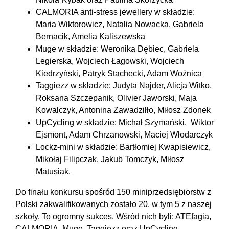
CALMORIA anti-stress jewellery w składzie:
Maria Wiktorowicz, Natalia Nowacka, Gabriela
Bernacik, Amelia Kaliszewska
Muge w składzie: Weronika Dębiec, Gabriela
Legierska, Wojciech Łagowski, Wojciech
Kiedrzyński, Patryk Stachecki, Adam Woźnica
Taggiezz w składzie: Judyta Najder, Alicja Witko,
Roksana Szczepanik, Olivier Jaworski, Maja
Kowalczyk, Antonina Zawadziłło, Miłosz Zdonek
UpCycling w składzie: Michał Szymański, Wiktor
Ejsmont, Adam Chrzanowski, Maciej Włodarczyk
Lockz-mini w składzie: Bartłomiej Kwapisiewicz,
Mikołaj Filipczak, Jakub Tomczyk, Miłosz
Matusiak.
Do finału konkursu spośród 150 miniprzedsiębiorstw z
Polski zakwalifikowanych zostało 20, w tym 5 z naszej
szkoły. To ogromny sukces. Wśród nich byli: ATEfagia,
CALMORIA, Muge, Taggiezz oraz UpCycling.