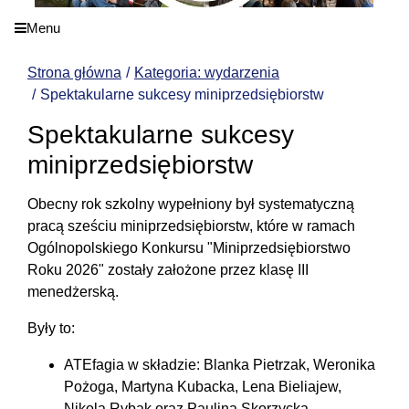
Menu
Strona główna
Kategoria: wydarzenia
Spektakularne sukcesy miniprzedsiębiorstw
Spektakularne sukcesy
miniprzedsiębiorstw
Obecny rok szkolny wypełniony był systematyczną
pracą sześciu miniprzedsiębiorstw, które w ramach
Ogólnopolskiego Konkursu "Miniprzedsiębiorstwo
Roku 2026" zostały założone przez klasę III
menedżerską.
Były to:
ATEfagia w składzie: Blanka Pietrzak, Weronika
Pożoga, Martyna Kubacka, Lena Bieliajew,
Nikola Rybak oraz Paulina Skorzycka