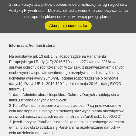
Strona korzysta z plików cookies w celu realizacji usług i zgodnie z
Polityką Prywatności
. Możesz określić warunki przechowywania lub
dostępu do plików cookies w Twojej przeglądarce.
Akceptuję ciasteczka
Informacja Administratora
Na podstawie art. 13 ust. 1 i 2 Rozporządzenia Parlamentu
Europejskiego i Rady (UE) 2016/679 z dnia 27 kwietnia 2016r. w
sprawie ochrony osób fizycznych w związku z przetwarzaniem danych
osobowych i w sprawie swobodnego przepływu takich danych oraz
uchylenia dyrektywy 95/46/WE (ogólne rozporządzenie o ochronie
danych), Dz. U. UE. L. 2016.119.1 z dnia 4 maja 2016r., dalej RODO
informuję:
1. dane Administratora i Inspektora Ochrony Danych znajdują się w
linku „Ochrona danych osobowych”,
2. Pana/Pani dane osobowe w postaci adresu IP, są przetwarzane w
celu udostępniania strony internetowej oraz wypełnienia obowiązków
prawnych spoczywających na administratorze(art.6 ust.1 lit.c RODO),
3. jeżeli korzysta Pan/Pani z odnośnika na stronie będącego adresem
e-mail placówki to zgadza się Pan/Pani na przetwarzanie danych w
celu udzielenia odpowiedzi,