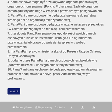
4. dane osobowe mogą być przekazywane organom państwowym,
organom ochrony prawnej (Policja, Prokuratura, Sąd) lub organom
samorządu terytorialnego w związku z prowadzonym postępowaniem,
5. Pana/Pani dane osobowe nie będą przekazywane do państwa
trzeciego ani do organizacji międzynarodowej,
6. Pana/Pani dane osobowe będą przetwarzane wyłącznie przez okres
i w zakresie niezbędnym do realizacji celu przetwarzania,
7. przysługuje Panu/Pani prawo dostępu do treści swoich danych
osobowych oraz ich sprostowania, usunięcia lub ograniczenia
przetwarzania lub prawo do wniesienia sprzeciwu wobec
przetwarzania,
8. ma Pan/Pani prawo wniesienia skargi do Prezesa Urzędu Ochrony
Danych Osobowych,
9. podanie przez Pana/Panią danych osobowych jest fakultatywne
(dobrowolne) w celu udostępnienia strony internetowej,
10. Pana/Pani dane osobowe nie będą podlegały zautomatyzowanym
procesom podejmowania decyzji przez Administratora, w tym
profilowaniu.
zamknij
Strona główna
Mapa strony
Czcionka