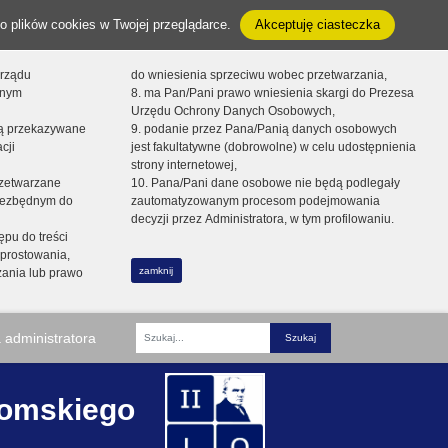
o plików cookies w Twojej przeglądarce.
Akceptuję ciasteczka
orządu
do wniesienia sprzeciwu wobec przetwarzania,
onym
8. ma Pan/Pani prawo wniesienia skargi do Prezesa
Urzędu Ochrony Danych Osobowych,
dą przekazywane
9. podanie przez Pana/Panią danych osobowych
cji
jest fakultatywne (dobrowolne) w celu udostępnienia
strony internetowej,
zetwarzane
10. Pana/Pani dane osobowe nie będą podlegały
niezbędnym do
zautomatyzowanym procesom podejmowania
decyzji przez Administratora, w tym profilowaniu.
ępu do treści
prostowania,
zamknij
zania lub prawo
 administratora
Fraza
romskiego