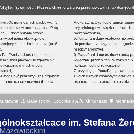
Polityką Prywatności
. Możesz określić warunki przechowywania lub dostępu d
 linku „Ochrona danych osobowych”,
Prokuratura, Sąd) lub organom sam
ne osobowe w postaci adresu IP, są
terytorialnego w związku z prowadz
 celu udostępniania strony
postępowaniem,
raz wypełnienia obowiązków
5. Pana/Pani dane osobowe nie bę
ywających na administratorze(art.6
do państwa trzeciego ani do organiza
),
międzynarodowej,
sta Pan/Pani z odnośnika na stronie
6. Pana/Pani dane osobowe będą pr
em e-mail placówki to zgadza się
wyłącznie przez okres i w zakresie 
zetwarzanie danych w celu
realizacji celu przetwarzania,
owiedzi,
7. przysługuje Panu/Pani prawo dost
we mogą być przekazywane organom
swoich danych osobowych oraz ich s
ganom ochrony prawnej (Policja,
usunięcia lub ograniczenia przetwar
na główna
Mapa strony
Czcionka
Kontrast
Informacja
gólnokształcące im. Stefana Że
 Mazowieckim