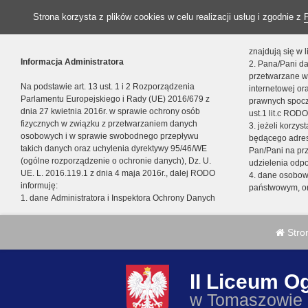
Strona korzysta z plików cookies w celu realizacji usług i zgodnie z
znajdują się w
Informacja Administratora
2. Pana/Pani da
przetwarzane w
Na podstawie art. 13 ust. 1 i 2 Rozporządzenia
internetowej o
Parlamentu Europejskiego i Rady (UE) 2016/679 z
prawnych spocz
dnia 27 kwietnia 2016r. w sprawie ochrony osób
ust.1 lit.c RODO
fizycznych w związku z przetwarzaniem danych
3. jeżeli korzy
osobowych i w sprawie swobodnego przepływu
będącego adres
takich danych oraz uchylenia dyrektywy 95/46/WE
Pan/Pani na pr
(ogólne rozporządzenie o ochronie danych), Dz. U.
udzielenia odp
UE. L. 2016.119.1 z dnia 4 maja 2016r., dalej RODO
4. dane osobo
informuję:
państwowym, or
1. dane Administratora i Inspektora Ochrony Danych
Stro
II Liceum O
w Tomaszowie