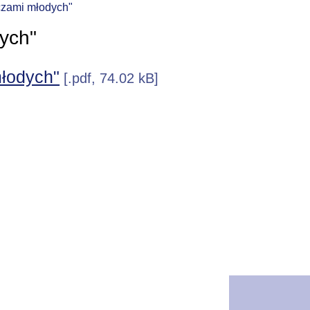
czami młodych"
ych"
młodych"
[.pdf, 74.02 kB]