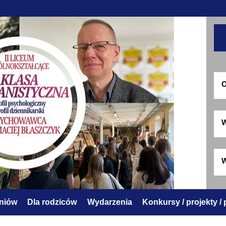
O
W
W
zniów
Dla rodziców
Wydarzenia
Konkursy / projekty /