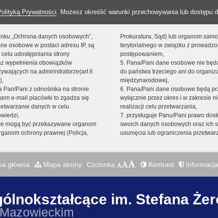
Polityką Prywatności
. Możesz określić warunki przechowywania lub dostępu d
 linku „Ochrona danych osobowych”,
Prokuratura, Sąd) lub organom sam
ne osobowe w postaci adresu IP, są
terytorialnego w związku z prowadz
 celu udostępniania strony
postępowaniem,
raz wypełnienia obowiązków
5. Pana/Pani dane osobowe nie bę
ywających na administratorze(art.6
do państwa trzeciego ani do organiza
),
międzynarodowej,
sta Pan/Pani z odnośnika na stronie
6. Pana/Pani dane osobowe będą pr
em e-mail placówki to zgadza się
wyłącznie przez okres i w zakresie 
zetwarzanie danych w celu
realizacji celu przetwarzania,
owiedzi,
7. przysługuje Panu/Pani prawo dost
we mogą być przekazywane organom
swoich danych osobowych oraz ich s
ganom ochrony prawnej (Policja,
usunięcia lub ograniczenia przetwar
na główna
Mapa strony
Czcionka
Kontrast
Informacja
gólnokształcące im. Stefana Że
 Mazowieckim