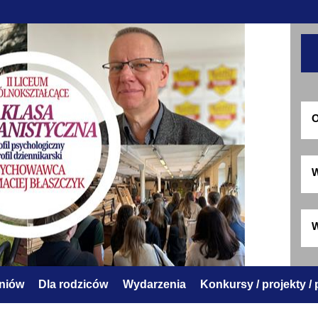
O
W
W
zniów
Dla rodziców
Wydarzenia
Konkursy / projekty /