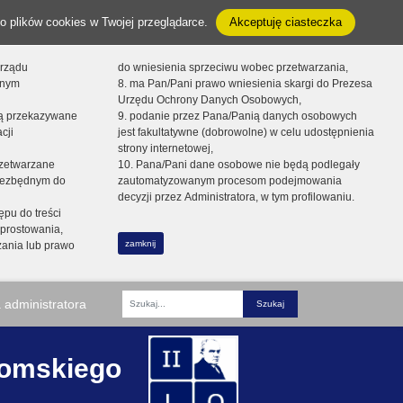
o plików cookies w Twojej przeglądarce.
Akceptuję ciasteczka
orządu
do wniesienia sprzeciwu wobec przetwarzania,
onym
8. ma Pan/Pani prawo wniesienia skargi do Prezesa
Urzędu Ochrony Danych Osobowych,
dą przekazywane
9. podanie przez Pana/Panią danych osobowych
cji
jest fakultatywne (dobrowolne) w celu udostępnienia
strony internetowej,
zetwarzane
10. Pana/Pani dane osobowe nie będą podlegały
niezbędnym do
zautomatyzowanym procesom podejmowania
decyzji przez Administratora, w tym profilowaniu.
ępu do treści
prostowania,
zamknij
zania lub prawo
 administratora
Fraza
romskiego