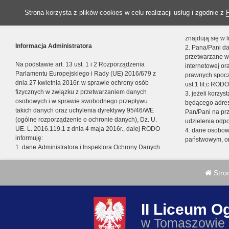
Strona korzysta z plików cookies w celu realizacji usług i zgodnie z
znajdują się w
Informacja Administratora
2. Pana/Pani da
przetwarzane w
Na podstawie art. 13 ust. 1 i 2 Rozporządzenia
internetowej o
Parlamentu Europejskiego i Rady (UE) 2016/679 z
prawnych spocz
dnia 27 kwietnia 2016r. w sprawie ochrony osób
ust.1 lit.c RODO
fizycznych w związku z przetwarzaniem danych
3. jeżeli korzy
osobowych i w sprawie swobodnego przepływu
będącego adres
takich danych oraz uchylenia dyrektywy 95/46/WE
Pan/Pani na pr
(ogólne rozporządzenie o ochronie danych), Dz. U.
udzielenia odp
UE. L. 2016.119.1 z dnia 4 maja 2016r., dalej RODO
4. dane osobo
informuję:
państwowym, or
1. dane Administratora i Inspektora Ochrony Danych
Stro
II Liceum O
w Tomaszowie