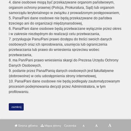
4. dane osobowe mogą być przekazywane organom państwowym,
organom ochrony prawnej (Policja, Prokuratura, Sąd) lub organom
samorządu terytorialnego w związku z prowadzonym postępowaniem,
5. Pana/Pani dane osobowe nie będą przekazywane do państwa
trzeciego ani do organizacji międzynarodowej,
6. Pana/Pani dane osobowe będą przetwarzane wyłącznie przez okres
i w zakresie niezbędnym do realizacji celu przetwarzania,
7. przysługuje Panu/Pani prawo dostępu do treści swoich danych
osobowych oraz ich sprostowania, usunięcia lub ograniczenia
przetwarzania lub prawo do wniesienia sprzeciwu wobec
przetwarzania,
8. ma Pan/Pani prawo wniesienia skargi do Prezesa Urzędu Ochrony
Danych Osobowych,
9. podanie przez Pana/Panią danych osobowych jest fakultatywne
(dobrowolne) w celu udostępnienia strony internetowej,
10. Pana/Pani dane osobowe nie będą podlegały zautomatyzowanym
procesom podejmowania decyzji przez Administratora, w tym
profilowaniu.
zamknij
Strona główna
Mapa strony
Czcionka