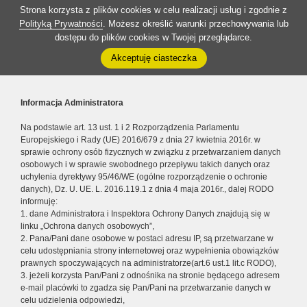
Strona korzysta z plików cookies w celu realizacji usług i zgodnie z
Polityką Prywatności
. Możesz określić warunki przechowywania lub
dostępu do plików cookies w Twojej przeglądarce.
Akceptuję ciasteczka
Informacja Administratora
Na podstawie art. 13 ust. 1 i 2 Rozporządzenia Parlamentu
Europejskiego i Rady (UE) 2016/679 z dnia 27 kwietnia 2016r. w
sprawie ochrony osób fizycznych w związku z przetwarzaniem danych
osobowych i w sprawie swobodnego przepływu takich danych oraz
uchylenia dyrektywy 95/46/WE (ogólne rozporządzenie o ochronie
danych), Dz. U. UE. L. 2016.119.1 z dnia 4 maja 2016r., dalej RODO
informuję:
1. dane Administratora i Inspektora Ochrony Danych znajdują się w
linku „Ochrona danych osobowych”,
2. Pana/Pani dane osobowe w postaci adresu IP, są przetwarzane w
celu udostępniania strony internetowej oraz wypełnienia obowiązków
prawnych spoczywających na administratorze(art.6 ust.1 lit.c RODO),
3. jeżeli korzysta Pan/Pani z odnośnika na stronie będącego adresem
e-mail placówki to zgadza się Pan/Pani na przetwarzanie danych w
celu udzielenia odpowiedzi,