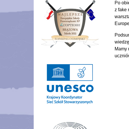
Po obie
z fake
warszt
Europe
Podsum
wiedzę
Mamy n
ucznió