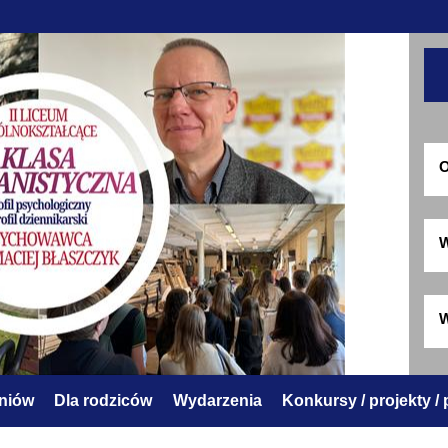
O
W
W
zniów
Dla rodziców
Wydarzenia
Konkursy / projekty /