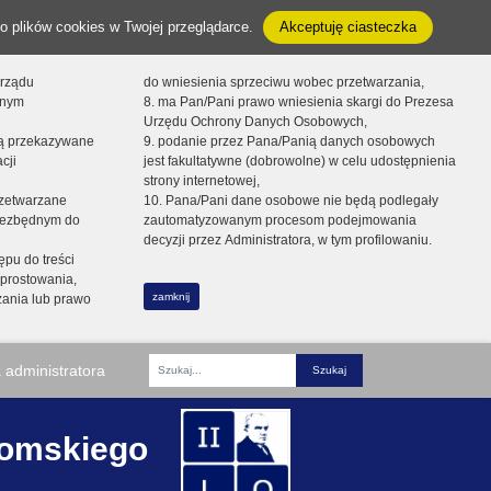
o plików cookies w Twojej przeglądarce.
Akceptuję ciasteczka
orządu
do wniesienia sprzeciwu wobec przetwarzania,
onym
8. ma Pan/Pani prawo wniesienia skargi do Prezesa
Urzędu Ochrony Danych Osobowych,
dą przekazywane
9. podanie przez Pana/Panią danych osobowych
cji
jest fakultatywne (dobrowolne) w celu udostępnienia
strony internetowej,
zetwarzane
10. Pana/Pani dane osobowe nie będą podlegały
niezbędnym do
zautomatyzowanym procesom podejmowania
decyzji przez Administratora, w tym profilowaniu.
ępu do treści
prostowania,
zamknij
zania lub prawo
 administratora
Fraza
romskiego