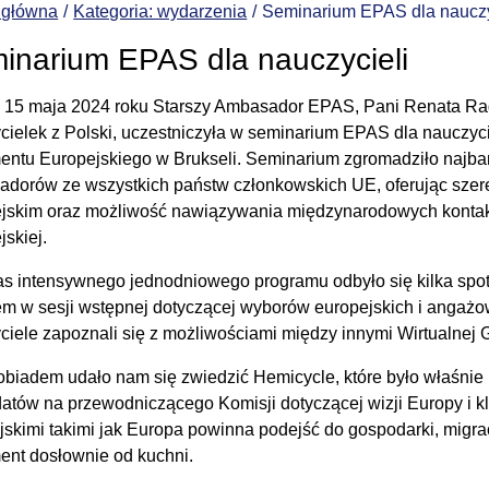
 główna
Kategoria: wydarzenia
Seminarium EPAS dla nauczy
inarium EPAS dla nauczycieli
 15 maja 2024 roku Starszy Ambasador EPAS, Pani Renata Rad
cielek z Polski, uczestniczyła w seminarium EPAS dla nauczycie
entu Europejskiego w Brukseli. Seminarium zgromadziło najbar
dorów ze wszystkich państw członkowskich UE, oferując szere
jskim oraz możliwość nawiązywania międzynarodowych kontakt
jskiej.
s intensywnego jednodniowego programu odbyło się kilka spot
em w sesji wstępnej dotyczącej wyborów europejskich i angaż
ciele zapoznali się z możliwościami między innymi Wirtualnej
obiadem udało nam się zwiedzić Hemicycle, które było właśnie
atów na przewodniczącego Komisji dotyczącej wizji Europy i 
jskimi takimi jak Europa powinna podejść do gospodarki, migra
ent dosłownie od kuchni.