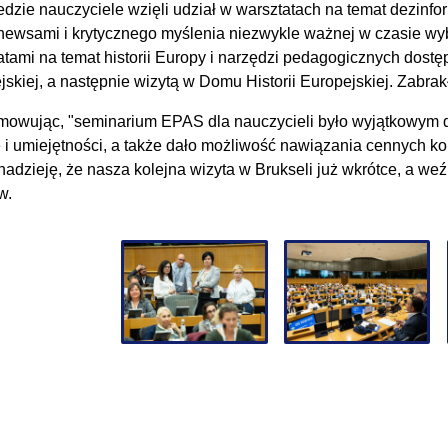
dzie nauczyciele wzięli udział w warsztatach na temat dezinform
 newsami i krytycznego myślenia niezwykle ważnej w czasie wy
atami na temat historii Europy i narzędzi pedagogicznych dost
jskiej, a następnie wizytą w Domu Historii Europejskiej. Zabrak
owując, "seminarium EPAS dla nauczycieli było wyjątkowym 
 i umiejętności, a także dało możliwość nawiązania cennych ko
adzieję, że nasza kolejna wizyta w Brukseli już wkrótce, a weź
w.