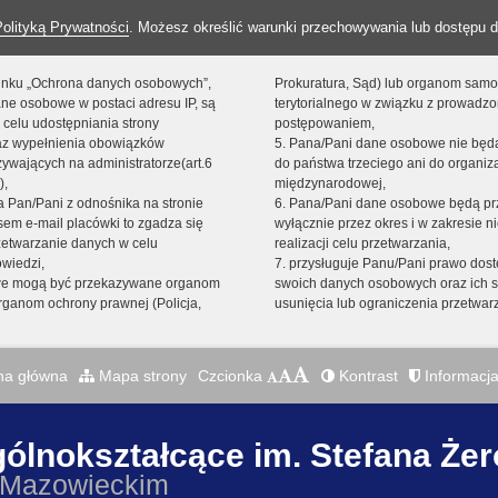
Polityką Prywatności
. Możesz określić warunki przechowywania lub dostępu d
 linku „Ochrona danych osobowych”,
Prokuratura, Sąd) lub organom sam
ne osobowe w postaci adresu IP, są
terytorialnego w związku z prowadz
 celu udostępniania strony
postępowaniem,
raz wypełnienia obowiązków
5. Pana/Pani dane osobowe nie bę
ywających na administratorze(art.6
do państwa trzeciego ani do organiza
),
międzynarodowej,
sta Pan/Pani z odnośnika na stronie
6. Pana/Pani dane osobowe będą pr
em e-mail placówki to zgadza się
wyłącznie przez okres i w zakresie 
zetwarzanie danych w celu
realizacji celu przetwarzania,
owiedzi,
7. przysługuje Panu/Pani prawo dost
we mogą być przekazywane organom
swoich danych osobowych oraz ich s
ganom ochrony prawnej (Policja,
usunięcia lub ograniczenia przetwar
na główna
Mapa strony
Czcionka
Kontrast
Informacja
gólnokształcące im. Stefana Że
 Mazowieckim