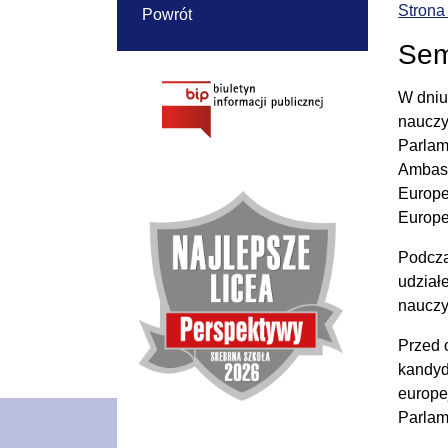
Strona
Powrót
Sem
W dniu
nauczy
Parlam
Ambasa
Europe
Europe
Podcza
udział
nauczy
Przed 
kandyd
europe
Parlam