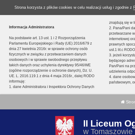
Strona korzysta z plików cookies w celu realizacji usług i zgodnie z
znajdują się w
Informacja Administratora
2. Pana/Pani da
przetwarzane w
Na podstawie art. 13 ust. 1 i 2 Rozporządzenia
internetowej o
Parlamentu Europejskiego i Rady (UE) 2016/679 z
prawnych spocz
dnia 27 kwietnia 2016r. w sprawie ochrony osób
ust.1 lit.c RODO
fizycznych w związku z przetwarzaniem danych
3. jeżeli korzy
osobowych i w sprawie swobodnego przepływu
będącego adres
takich danych oraz uchylenia dyrektywy 95/46/WE
Pan/Pani na pr
(ogólne rozporządzenie o ochronie danych), Dz. U.
udzielenia odp
UE. L. 2016.119.1 z dnia 4 maja 2016r., dalej RODO
4. dane osobo
informuję:
państwowym, or
1. dane Administratora i Inspektora Ochrony Danych
Stro
II Liceum O
w Tomaszowie