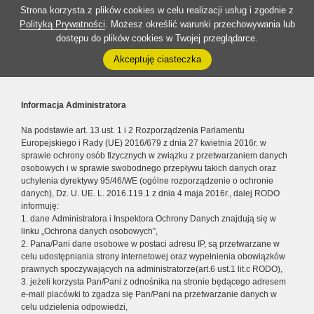
Strona korzysta z plików cookies w celu realizacji usług i zgodnie z
Polityką Prywatności
. Możesz określić warunki przechowywania lub
dostępu do plików cookies w Twojej przeglądarce.
Akceptuję ciasteczka
Informacja Administratora
Na podstawie art. 13 ust. 1 i 2 Rozporządzenia Parlamentu
Europejskiego i Rady (UE) 2016/679 z dnia 27 kwietnia 2016r. w
sprawie ochrony osób fizycznych w związku z przetwarzaniem danych
osobowych i w sprawie swobodnego przepływu takich danych oraz
uchylenia dyrektywy 95/46/WE (ogólne rozporządzenie o ochronie
danych), Dz. U. UE. L. 2016.119.1 z dnia 4 maja 2016r., dalej RODO
informuję:
1. dane Administratora i Inspektora Ochrony Danych znajdują się w
linku „Ochrona danych osobowych”,
2. Pana/Pani dane osobowe w postaci adresu IP, są przetwarzane w
celu udostępniania strony internetowej oraz wypełnienia obowiązków
prawnych spoczywających na administratorze(art.6 ust.1 lit.c RODO),
3. jeżeli korzysta Pan/Pani z odnośnika na stronie będącego adresem
e-mail placówki to zgadza się Pan/Pani na przetwarzanie danych w
celu udzielenia odpowiedzi,