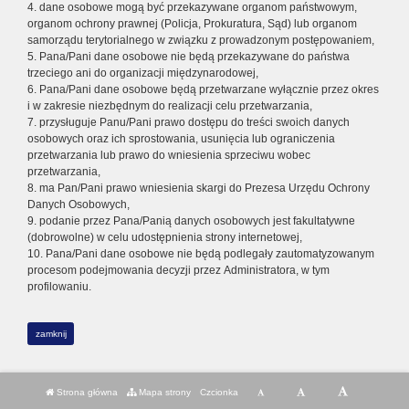
4. dane osobowe mogą być przekazywane organom państwowym,
organom ochrony prawnej (Policja, Prokuratura, Sąd) lub organom
samorządu terytorialnego w związku z prowadzonym postępowaniem,
5. Pana/Pani dane osobowe nie będą przekazywane do państwa
trzeciego ani do organizacji międzynarodowej,
6. Pana/Pani dane osobowe będą przetwarzane wyłącznie przez okres
i w zakresie niezbędnym do realizacji celu przetwarzania,
7. przysługuje Panu/Pani prawo dostępu do treści swoich danych
osobowych oraz ich sprostowania, usunięcia lub ograniczenia
przetwarzania lub prawo do wniesienia sprzeciwu wobec
przetwarzania,
8. ma Pan/Pani prawo wniesienia skargi do Prezesa Urzędu Ochrony
Danych Osobowych,
9. podanie przez Pana/Panią danych osobowych jest fakultatywne
(dobrowolne) w celu udostępnienia strony internetowej,
10. Pana/Pani dane osobowe nie będą podlegały zautomatyzowanym
procesom podejmowania decyzji przez Administratora, w tym
profilowaniu.
zamknij
Strona główna
Mapa strony
Czcionka