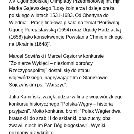
XV Ogólnopolskiej Olimpiady Przedmiotowej im. mjr.
Marka Gajewskiego "Losy żołnierza i dzieje oręża
polskiego w latach 1531-1683. Od Obertyna do
Wiednia". Pracę finałową pisała na temat "Porównaj
Ugodę Perejasławską (1654) oraz Ugodę Hadziacką
(1658) jako konsekwencje Powstania Chmielnickiego
na Ukrainie (1648)".
Marcel Sowiński i Marcel Gąsior w konkursie
"Żołnierze Wyklęci – niezłomni obrońcy
Rzeczypospolitej" dostali się do etapu
wojewódzkiego, nagrywając film o Stanisławie
Sojczyńskim ps. "Warszyc".
Julia Kamińska wzięła udział w finale wojewódzkiego
konkursu historycznego "Polska-Węgry – historia
przyjaźni". Motto konkursu brzmi: "Polak Węgier dwa
bratanki i do szabli i do szklanki, oba zuchy, oba
żwawi, niech im Pan Bóg błogosławi". Wyniki
poznamy już wkrótce.