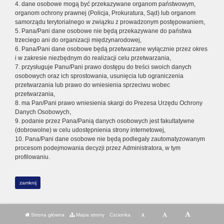
4. dane osobowe mogą być przekazywane organom państwowym,
organom ochrony prawnej (Policja, Prokuratura, Sąd) lub organom
samorządu terytorialnego w związku z prowadzonym postępowaniem,
5. Pana/Pani dane osobowe nie będą przekazywane do państwa
trzeciego ani do organizacji międzynarodowej,
6. Pana/Pani dane osobowe będą przetwarzane wyłącznie przez okres
i w zakresie niezbędnym do realizacji celu przetwarzania,
7. przysługuje Panu/Pani prawo dostępu do treści swoich danych
osobowych oraz ich sprostowania, usunięcia lub ograniczenia
przetwarzania lub prawo do wniesienia sprzeciwu wobec
przetwarzania,
8. ma Pan/Pani prawo wniesienia skargi do Prezesa Urzędu Ochrony
Danych Osobowych,
9. podanie przez Pana/Panią danych osobowych jest fakultatywne
(dobrowolne) w celu udostępnienia strony internetowej,
10. Pana/Pani dane osobowe nie będą podlegały zautomatyzowanym
procesom podejmowania decyzji przez Administratora, w tym
profilowaniu.
zamknij
Strona główna
Mapa strony
Czcionka