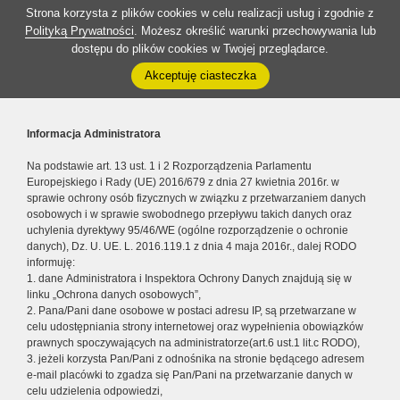
Strona korzysta z plików cookies w celu realizacji usług i zgodnie z
Polityką Prywatności
. Możesz określić warunki przechowywania lub
dostępu do plików cookies w Twojej przeglądarce.
Akceptuję ciasteczka
Informacja Administratora
Na podstawie art. 13 ust. 1 i 2 Rozporządzenia Parlamentu
Europejskiego i Rady (UE) 2016/679 z dnia 27 kwietnia 2016r. w
sprawie ochrony osób fizycznych w związku z przetwarzaniem danych
osobowych i w sprawie swobodnego przepływu takich danych oraz
uchylenia dyrektywy 95/46/WE (ogólne rozporządzenie o ochronie
danych), Dz. U. UE. L. 2016.119.1 z dnia 4 maja 2016r., dalej RODO
informuję:
1. dane Administratora i Inspektora Ochrony Danych znajdują się w
linku „Ochrona danych osobowych”,
2. Pana/Pani dane osobowe w postaci adresu IP, są przetwarzane w
celu udostępniania strony internetowej oraz wypełnienia obowiązków
prawnych spoczywających na administratorze(art.6 ust.1 lit.c RODO),
3. jeżeli korzysta Pan/Pani z odnośnika na stronie będącego adresem
e-mail placówki to zgadza się Pan/Pani na przetwarzanie danych w
celu udzielenia odpowiedzi,