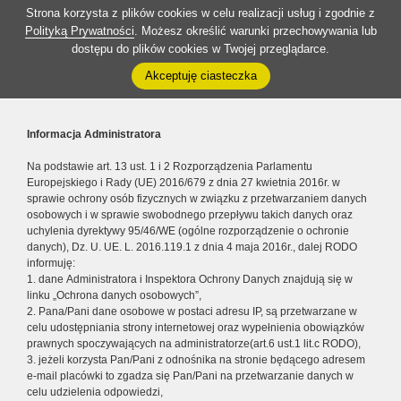
Strona korzysta z plików cookies w celu realizacji usług i zgodnie z
Polityką Prywatności
. Możesz określić warunki przechowywania lub
dostępu do plików cookies w Twojej przeglądarce.
Akceptuję ciasteczka
Informacja Administratora
Na podstawie art. 13 ust. 1 i 2 Rozporządzenia Parlamentu
Europejskiego i Rady (UE) 2016/679 z dnia 27 kwietnia 2016r. w
sprawie ochrony osób fizycznych w związku z przetwarzaniem danych
osobowych i w sprawie swobodnego przepływu takich danych oraz
uchylenia dyrektywy 95/46/WE (ogólne rozporządzenie o ochronie
danych), Dz. U. UE. L. 2016.119.1 z dnia 4 maja 2016r., dalej RODO
informuję:
1. dane Administratora i Inspektora Ochrony Danych znajdują się w
linku „Ochrona danych osobowych”,
2. Pana/Pani dane osobowe w postaci adresu IP, są przetwarzane w
celu udostępniania strony internetowej oraz wypełnienia obowiązków
prawnych spoczywających na administratorze(art.6 ust.1 lit.c RODO),
3. jeżeli korzysta Pan/Pani z odnośnika na stronie będącego adresem
e-mail placówki to zgadza się Pan/Pani na przetwarzanie danych w
celu udzielenia odpowiedzi,