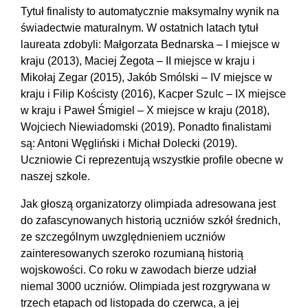
Tytuł finalisty to automatycznie maksymalny wynik na
świadectwie maturalnym. W ostatnich latach tytuł
laureata zdobyli: Małgorzata Bednarska – I miejsce w
kraju (2013), Maciej Żegota – II miejsce w kraju i
Mikołaj Zegar (2015), Jakób Smólski – IV miejsce w
kraju i Filip Kościsty (2016), Kacper Szulc – IX miejsce
w kraju i Paweł Śmigiel – X miejsce w kraju (2018),
Wojciech Niewiadomski (2019). Ponadto finalistami
są: Antoni Węgliński i Michał Dolecki (2019).
Uczniowie Ci reprezentują wszystkie profile obecne w
naszej szkole.
Jak głoszą organizatorzy olimpiada adresowana jest
do zafascynowanych historią uczniów szkół średnich,
ze szczególnym uwzględnieniem uczniów
zainteresowanych szeroko rozumianą historią
wojskowości. Co roku w zawodach bierze udział
niemal 3000 uczniów. Olimpiada jest rozgrywana w
trzech etapach od listopada do czerwca, a jej