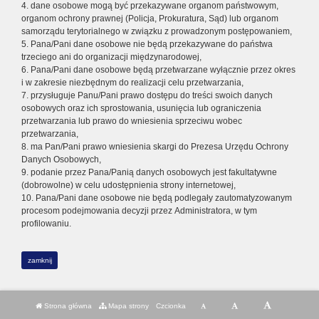
4. dane osobowe mogą być przekazywane organom państwowym,
organom ochrony prawnej (Policja, Prokuratura, Sąd) lub organom
samorządu terytorialnego w związku z prowadzonym postępowaniem,
5. Pana/Pani dane osobowe nie będą przekazywane do państwa
trzeciego ani do organizacji międzynarodowej,
6. Pana/Pani dane osobowe będą przetwarzane wyłącznie przez okres
i w zakresie niezbędnym do realizacji celu przetwarzania,
7. przysługuje Panu/Pani prawo dostępu do treści swoich danych
osobowych oraz ich sprostowania, usunięcia lub ograniczenia
przetwarzania lub prawo do wniesienia sprzeciwu wobec
przetwarzania,
8. ma Pan/Pani prawo wniesienia skargi do Prezesa Urzędu Ochrony
Danych Osobowych,
9. podanie przez Pana/Panią danych osobowych jest fakultatywne
(dobrowolne) w celu udostępnienia strony internetowej,
10. Pana/Pani dane osobowe nie będą podlegały zautomatyzowanym
procesom podejmowania decyzji przez Administratora, w tym
profilowaniu.
zamknij
Strona główna
Mapa strony
Czcionka