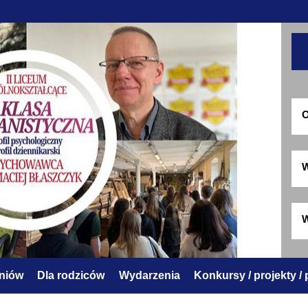
O
W
W
zniów
Dla rodziców
Wydarzenia
Konkursy / projekty /