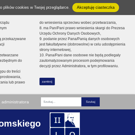
o plików cookies w Twojej przeglądarce.
Akceptuję ciasteczka
orządu
do wniesienia sprzeciwu wobec przetwarzania,
onym
8. ma Pan/Pani prawo wniesienia skargi do Prezesa
Urzędu Ochrony Danych Osobowych,
dą przekazywane
9. podanie przez Pana/Panią danych osobowych
cji
jest fakultatywne (dobrowolne) w celu udostępnienia
strony internetowej,
zetwarzane
10. Pana/Pani dane osobowe nie będą podlegały
niezbędnym do
zautomatyzowanym procesom podejmowania
decyzji przez Administratora, w tym profilowaniu.
ępu do treści
prostowania,
zamknij
zania lub prawo
 administratora
Fraza
romskiego