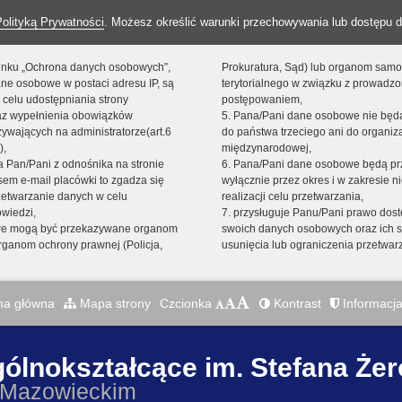
Polityką Prywatności
. Możesz określić warunki przechowywania lub dostępu d
 linku „Ochrona danych osobowych”,
Prokuratura, Sąd) lub organom sam
ne osobowe w postaci adresu IP, są
terytorialnego w związku z prowadz
 celu udostępniania strony
postępowaniem,
raz wypełnienia obowiązków
5. Pana/Pani dane osobowe nie bę
ywających na administratorze(art.6
do państwa trzeciego ani do organiza
),
międzynarodowej,
sta Pan/Pani z odnośnika na stronie
6. Pana/Pani dane osobowe będą pr
em e-mail placówki to zgadza się
wyłącznie przez okres i w zakresie 
zetwarzanie danych w celu
realizacji celu przetwarzania,
owiedzi,
7. przysługuje Panu/Pani prawo dost
we mogą być przekazywane organom
swoich danych osobowych oraz ich s
ganom ochrony prawnej (Policja,
usunięcia lub ograniczenia przetwar
na główna
Mapa strony
Czcionka
Kontrast
Informacja
gólnokształcące im. Stefana Że
 Mazowieckim