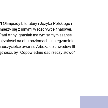
I Olimpiady Literatury i Języka Polskiego i
zmierzy się z innymi w rozgrywce finałowej,
 Pani Anny Ignasiak ma tym samym szansę
ojrzałości na obu poziomach i na egzaminie
 nauczycielce awansu Arbuza do zawodów III
jętności, by "Odpowiednie dać rzeczy słowo"