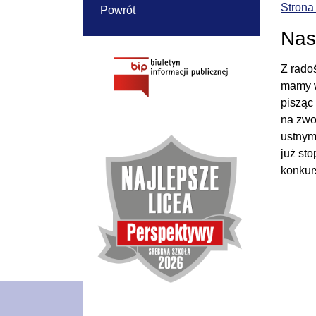
Strona
Powrót
Nas
Z radoś
mamy w
pisząc
na zwo
ustnym
już st
konkurs