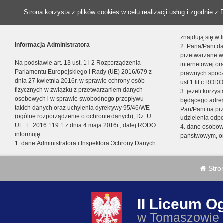
Strona korzysta z plików cookies w celu realizacji usług i zgodnie z
znajdują się w
Informacja Administratora
2. Pana/Pani da
przetwarzane w
Na podstawie art. 13 ust. 1 i 2 Rozporządzenia
internetowej o
Parlamentu Europejskiego i Rady (UE) 2016/679 z
prawnych spocz
dnia 27 kwietnia 2016r. w sprawie ochrony osób
ust.1 lit.c RODO
fizycznych w związku z przetwarzaniem danych
3. jeżeli korzy
osobowych i w sprawie swobodnego przepływu
będącego adres
takich danych oraz uchylenia dyrektywy 95/46/WE
Pan/Pani na pr
(ogólne rozporządzenie o ochronie danych), Dz. U.
udzielenia odp
UE. L. 2016.119.1 z dnia 4 maja 2016r., dalej RODO
4. dane osobo
informuję:
państwowym, or
1. dane Administratora i Inspektora Ochrony Danych
Stro
II Liceum O
w Tomaszowie