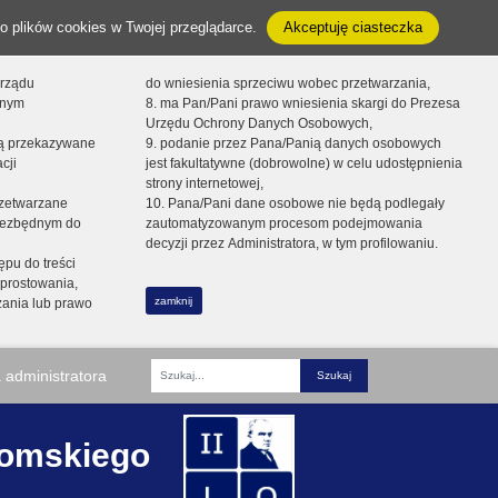
o plików cookies w Twojej przeglądarce.
Akceptuję ciasteczka
orządu
do wniesienia sprzeciwu wobec przetwarzania,
onym
8. ma Pan/Pani prawo wniesienia skargi do Prezesa
Urzędu Ochrony Danych Osobowych,
dą przekazywane
9. podanie przez Pana/Panią danych osobowych
cji
jest fakultatywne (dobrowolne) w celu udostępnienia
strony internetowej,
zetwarzane
10. Pana/Pani dane osobowe nie będą podlegały
niezbędnym do
zautomatyzowanym procesom podejmowania
decyzji przez Administratora, w tym profilowaniu.
ępu do treści
prostowania,
zamknij
zania lub prawo
 administratora
Fraza
romskiego