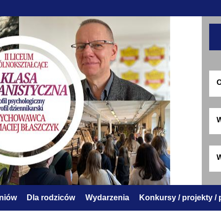
O
W
W
zniów
Dla rodziców
Wydarzenia
Konkursy / projekty /