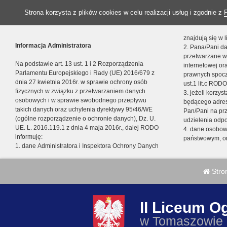
Strona korzysta z plików cookies w celu realizacji usług i zgodnie z
znajdują się w
Informacja Administratora
2. Pana/Pani da
przetwarzane w
Na podstawie art. 13 ust. 1 i 2 Rozporządzenia
internetowej o
Parlamentu Europejskiego i Rady (UE) 2016/679 z
prawnych spocz
dnia 27 kwietnia 2016r. w sprawie ochrony osób
ust.1 lit.c RODO
fizycznych w związku z przetwarzaniem danych
3. jeżeli korzy
osobowych i w sprawie swobodnego przepływu
będącego adres
takich danych oraz uchylenia dyrektywy 95/46/WE
Pan/Pani na pr
(ogólne rozporządzenie o ochronie danych), Dz. U.
udzielenia odp
UE. L. 2016.119.1 z dnia 4 maja 2016r., dalej RODO
4. dane osobo
informuję:
państwowym, or
1. dane Administratora i Inspektora Ochrony Danych
Stro
II Liceum O
w Tomaszowie