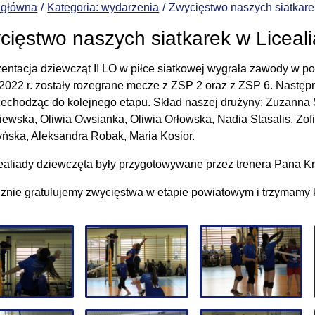
 główna
Kategoria: wydarzenia
Zwycięstwo naszych siatkare
cięstwo naszych siatkarek w Liceali
entacja dziewcząt II LO w piłce siatkowej wygrała zawody w p
2022 r. zostały rozegrane mecze z ZSP 2 oraz z ZSP 6. Następni
zechodząc do kolejnego etapu. Skład naszej drużyny: Zuzanna
ewska, Oliwia Owsianka, Oliwia Orłowska, Nadia Stasalis, Zofi
ńska, Aleksandra Robak, Maria Kosior.
ealiady dziewczęta były przygotowywane przez trenera Pana Kr
znie gratulujemy zwycięstwa w etapie powiatowym i trzymamy k