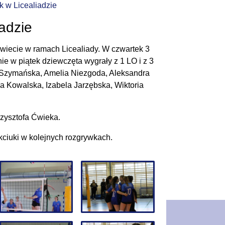
k w Licealiadzie
adzie
owiecie w ramach Licealiady. W czwartek 3
e w piątek dziewczęta wygrały z 1 LO i z 3
 Szymańska, Amelia Niezgoda, Aleksandra
a Kowalska, Izabela Jarzębska, Wiktoria
zysztofa Ćwieka.
ciuki w kolejnych rozgrywkach.