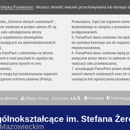
Polityką Prywatności
. Możesz określić warunki przechowywania lub dostępu d
 linku „Ochrona danych osobowych”,
Prokuratura, Sąd) lub organom sam
ne osobowe w postaci adresu IP, są
terytorialnego w związku z prowadz
 celu udostępniania strony
postępowaniem,
raz wypełnienia obowiązków
5. Pana/Pani dane osobowe nie bę
ywających na administratorze(art.6
do państwa trzeciego ani do organiza
),
międzynarodowej,
sta Pan/Pani z odnośnika na stronie
6. Pana/Pani dane osobowe będą pr
em e-mail placówki to zgadza się
wyłącznie przez okres i w zakresie 
zetwarzanie danych w celu
realizacji celu przetwarzania,
owiedzi,
7. przysługuje Panu/Pani prawo dost
we mogą być przekazywane organom
swoich danych osobowych oraz ich s
ganom ochrony prawnej (Policja,
usunięcia lub ograniczenia przetwar
na główna
Mapa strony
Czcionka
Kontrast
Informacja
gólnokształcące im. Stefana Że
 Mazowieckim