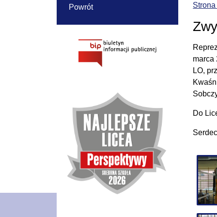
Strona
Powrót
Zwy
Reprez
marca 
LO, pr
Kwaśni
Sobczy
Do Lic
Serdec