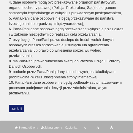
4. dane osobowe mogą być przekazywane organom państwowym,
organom ochrony prawnej (Policja, Prokuratura, Sąd) lub organom
samorządu terytorialnego w związku z prowadzonym postępowaniem,
5. Pana/Pani dane osobowe nie będą przekazywane do państwa
trzeciego ani do organizacji międzynarodowej,
6. Pana/Pani dane osobowe będą przetwarzane wyłącznie przez okres
i w zakresie niezbędnym do realizacji celu przetwarzania,
7. przysługuje Panu/Pani prawo dostępu do treści swoich danych
osobowych oraz ich sprostowania, usunięcia lub ograniczenia
przetwarzania lub prawo do wniesienia sprzeciwu wobec
przetwarzania,
8. ma Pan/Pani prawo wniesienia skargi do Prezesa Urzędu Ochrony
Danych Osobowych,
9. podanie przez Pana/Panią danych osobowych jest fakultatywne
(dobrowolne) w celu udostępnienia strony internetowej,
10. Pana/Pani dane osobowe nie będą podlegały zautomatyzowanym
procesom podejmowania decyzji przez Administratora, w tym
profilowaniu.
zamknij
Strona główna
Mapa strony
Czcionka