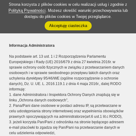
Strona korzysta z plików cookies w celu realizacji usług i zgodnie z
Polityką Prywatności
. Możesz określić warunki przechowywania lub
dostępu do plików cookies w Twojej przeglądarce.
Akceptuję ciasteczka
Informacja Administratora
Na podstawie art. 13 ust. 1 i 2 Rozporządzenia Parlamentu
Europejskiego i Rady (UE) 2016/679 z dnia 27 kwietnia 2016r. w
sprawie ochrony osób fizycznych w związku z przetwarzaniem danych
osobowych i w sprawie swobodnego przepływu takich danych oraz
uchylenia dyrektywy 95/46/WE (ogólne rozporządzenie o ochronie
danych), Dz. U. UE. L. 2016.119.1 z dnia 4 maja 2016r., dalej RODO
informuję:
1. dane Administratora i Inspektora Ochrony Danych znajdują się w
linku „Ochrona danych osobowych”,
2. Pana/Pani dane osobowe w postaci adresu IP, są przetwarzane w
celu udostępniania strony internetowej oraz wypełnienia obowiązków
prawnych spoczywających na administratorze(art.6 ust.1 lit.c RODO),
3. jeżeli korzysta Pan/Pani z odnośnika na stronie będącego adresem
e-mail placówki to zgadza się Pan/Pani na przetwarzanie danych w
celu udzielenia odpowiedzi,