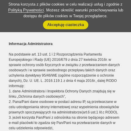
Strona korzysta z plików cookies w celu realizacji usług i zgodnie z
Polityką Prywatności
. Możesz określić warunki przechowywania lub
dostępu do plików cookies w Twojej przeglądarce.
Akceptuję ciasteczka
Informacja Administratora
Na podstawie art. 13 ust. 1 i 2 Rozporządzenia Parlamentu
Europejskiego i Rady (UE) 2016/679 z dnia 27 kwietnia 2016r. w
sprawie ochrony osób fizycznych w związku z przetwarzaniem danych
osobowych i w sprawie swobodnego przepływu takich danych oraz
uchylenia dyrektywy 95/46/WE (ogólne rozporządzenie o ochronie
danych), Dz. U. UE. L. 2016.119.1 z dnia 4 maja 2016r., dalej RODO
informuję:
1. dane Administratora i Inspektora Ochrony Danych znajdują się w
linku „Ochrona danych osobowych”,
2. Pana/Pani dane osobowe w postaci adresu IP, są przetwarzane w
celu udostępniania strony internetowej oraz wypełnienia obowiązków
prawnych spoczywających na administratorze(art.6 ust.1 lit.c RODO),
3. jeżeli korzysta Pan/Pani z odnośnika na stronie będącego adresem
e-mail placówki to zgadza się Pan/Pani na przetwarzanie danych w
celu udzielenia odpowiedzi,