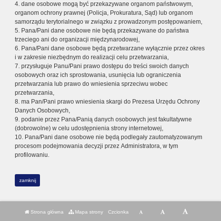
4. dane osobowe mogą być przekazywane organom państwowym,
organom ochrony prawnej (Policja, Prokuratura, Sąd) lub organom
samorządu terytorialnego w związku z prowadzonym postępowaniem,
5. Pana/Pani dane osobowe nie będą przekazywane do państwa
trzeciego ani do organizacji międzynarodowej,
6. Pana/Pani dane osobowe będą przetwarzane wyłącznie przez okres
i w zakresie niezbędnym do realizacji celu przetwarzania,
7. przysługuje Panu/Pani prawo dostępu do treści swoich danych
osobowych oraz ich sprostowania, usunięcia lub ograniczenia
przetwarzania lub prawo do wniesienia sprzeciwu wobec
przetwarzania,
8. ma Pan/Pani prawo wniesienia skargi do Prezesa Urzędu Ochrony
Danych Osobowych,
9. podanie przez Pana/Panią danych osobowych jest fakultatywne
(dobrowolne) w celu udostępnienia strony internetowej,
10. Pana/Pani dane osobowe nie będą podlegały zautomatyzowanym
procesom podejmowania decyzji przez Administratora, w tym
profilowaniu.
zamknij
Strona główna
Mapa strony
Czcionka