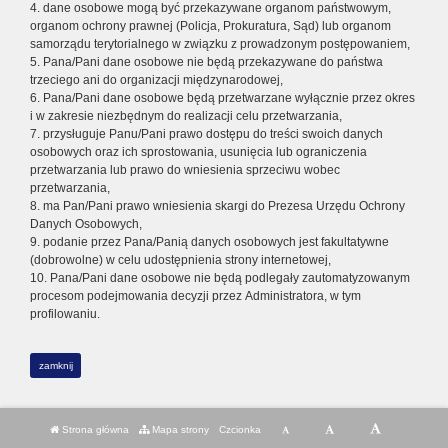
4. dane osobowe mogą być przekazywane organom państwowym,
organom ochrony prawnej (Policja, Prokuratura, Sąd) lub organom
samorządu terytorialnego w związku z prowadzonym postępowaniem,
5. Pana/Pani dane osobowe nie będą przekazywane do państwa
trzeciego ani do organizacji międzynarodowej,
6. Pana/Pani dane osobowe będą przetwarzane wyłącznie przez okres
i w zakresie niezbędnym do realizacji celu przetwarzania,
7. przysługuje Panu/Pani prawo dostępu do treści swoich danych
osobowych oraz ich sprostowania, usunięcia lub ograniczenia
przetwarzania lub prawo do wniesienia sprzeciwu wobec
przetwarzania,
8. ma Pan/Pani prawo wniesienia skargi do Prezesa Urzędu Ochrony
Danych Osobowych,
9. podanie przez Pana/Panią danych osobowych jest fakultatywne
(dobrowolne) w celu udostępnienia strony internetowej,
10. Pana/Pani dane osobowe nie będą podlegały zautomatyzowanym
procesom podejmowania decyzji przez Administratora, w tym
profilowaniu.
zamknij
Strona główna
Mapa strony
Czcionka