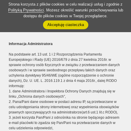
Strona korzysta z plików cookies w celu realizacji usług i zgodnie z
Polityką Prywatności
. Możesz określić warunki przechowywania lub
dostępu do plików cookies w Twojej przeglądarce.
Akceptuję ciasteczka
Informacja Administratora
Na podstawie art. 13 ust. 1 i 2 Rozporządzenia Parlamentu
Europejskiego i Rady (UE) 2016/679 z dnia 27 kwietnia 2016r. w
sprawie ochrony osób fizycznych w związku z przetwarzaniem danych
osobowych i w sprawie swobodnego przepływu takich danych oraz
uchylenia dyrektywy 95/46/WE (ogólne rozporządzenie o ochronie
danych), Dz. U. UE. L. 2016.119.1 z dnia 4 maja 2016r., dalej RODO
informuję:
1. dane Administratora i Inspektora Ochrony Danych znajdują się w
linku „Ochrona danych osobowych”,
2. Pana/Pani dane osobowe w postaci adresu IP, są przetwarzane w
celu udostępniania strony internetowej oraz wypełnienia obowiązków
prawnych spoczywających na administratorze(art.6 ust.1 lit.c RODO),
3. jeżeli korzysta Pan/Pani z odnośnika na stronie będącego adresem
e-mail placówki to zgadza się Pan/Pani na przetwarzanie danych w
celu udzielenia odpowiedzi,