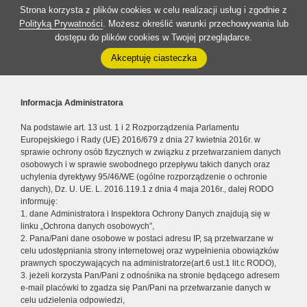
Strona korzysta z plików cookies w celu realizacji usług i zgodnie z
Polityką Prywatności
. Możesz określić warunki przechowywania lub
dostępu do plików cookies w Twojej przeglądarce.
Akceptuję ciasteczka
Informacja Administratora
Na podstawie art. 13 ust. 1 i 2 Rozporządzenia Parlamentu
Europejskiego i Rady (UE) 2016/679 z dnia 27 kwietnia 2016r. w
sprawie ochrony osób fizycznych w związku z przetwarzaniem danych
osobowych i w sprawie swobodnego przepływu takich danych oraz
uchylenia dyrektywy 95/46/WE (ogólne rozporządzenie o ochronie
danych), Dz. U. UE. L. 2016.119.1 z dnia 4 maja 2016r., dalej RODO
informuję:
1. dane Administratora i Inspektora Ochrony Danych znajdują się w
linku „Ochrona danych osobowych”,
2. Pana/Pani dane osobowe w postaci adresu IP, są przetwarzane w
celu udostępniania strony internetowej oraz wypełnienia obowiązków
prawnych spoczywających na administratorze(art.6 ust.1 lit.c RODO),
3. jeżeli korzysta Pan/Pani z odnośnika na stronie będącego adresem
e-mail placówki to zgadza się Pan/Pani na przetwarzanie danych w
celu udzielenia odpowiedzi,