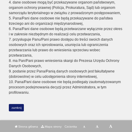
4. dane osobowe mogą być przekazywane organom państwowym,
organom ochrony prawnej (Policja, Prokuratura, Sąd) lub organom
samorządu terytorialnego w związku z prowadzonym postępowaniem,
5. Pana/Pani dane osobowe nie będą przekazywane do państwa
trzeciego ani do organizacji międzynarodowej,
6. Pana/Pani dane osobowe będą przetwarzane wyłącznie przez okres
i w zakresie niezbędnym do realizacji celu przetwarzania,
7. przysługuje Panu/Pani prawo dostępu do treści swoich danych
osobowych oraz ich sprostowania, usunięcia lub ograniczenia
przetwarzania lub prawo do wniesienia sprzeciwu wobec
przetwarzania,
8. ma Pan/Pani prawo wniesienia skargi do Prezesa Urzędu Ochrony
Danych Osobowych,
9. podanie przez Pana/Panią danych osobowych jest fakultatywne
(dobrowolne) w celu udostępnienia strony internetowej,
10. Pana/Pani dane osobowe nie będą podlegały zautomatyzowanym
procesom podejmowania decyzji przez Administratora, w tym
profilowaniu.
zamknij
Strona główna
Mapa strony
Czcionka