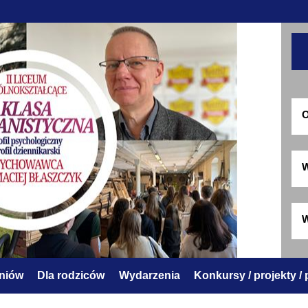
O
W
W
zniów
Dla rodziców
Wydarzenia
Konkursy / projekty /