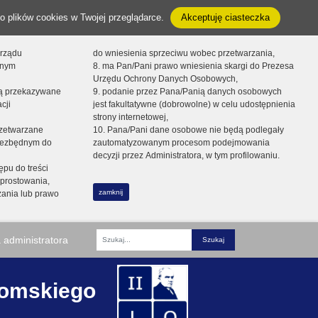
o plików cookies w Twojej przeglądarce.
Akceptuję ciasteczka
orządu
do wniesienia sprzeciwu wobec przetwarzania,
onym
8. ma Pan/Pani prawo wniesienia skargi do Prezesa
Urzędu Ochrony Danych Osobowych,
dą przekazywane
9. podanie przez Pana/Panią danych osobowych
cji
jest fakultatywne (dobrowolne) w celu udostępnienia
strony internetowej,
zetwarzane
10. Pana/Pani dane osobowe nie będą podlegały
niezbędnym do
zautomatyzowanym procesom podejmowania
decyzji przez Administratora, w tym profilowaniu.
ępu do treści
prostowania,
zamknij
zania lub prawo
 administratora
Fraza
romskiego