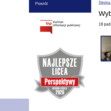
Strona
Powrót
Wyb
18 paź