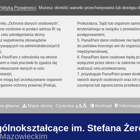
Polityką Prywatności
. Możesz określić warunki przechowywania lub dostępu d
 linku „Ochrona danych osobowych”,
Prokuratura, Sąd) lub organom sam
ne osobowe w postaci adresu IP, są
terytorialnego w związku z prowadz
 celu udostępniania strony
postępowaniem,
raz wypełnienia obowiązków
5. Pana/Pani dane osobowe nie bę
ywających na administratorze(art.6
do państwa trzeciego ani do organiza
),
międzynarodowej,
sta Pan/Pani z odnośnika na stronie
6. Pana/Pani dane osobowe będą pr
em e-mail placówki to zgadza się
wyłącznie przez okres i w zakresie 
zetwarzanie danych w celu
realizacji celu przetwarzania,
owiedzi,
7. przysługuje Panu/Pani prawo dost
we mogą być przekazywane organom
swoich danych osobowych oraz ich s
ganom ochrony prawnej (Policja,
usunięcia lub ograniczenia przetwar
na główna
Mapa strony
Czcionka
Kontrast
Informacja
gólnokształcące im. Stefana Że
 Mazowieckim