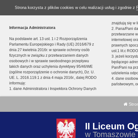
Strona korzysta z plików cookies w celu realizacji usług i zgodnie z
znajdują się w
Informacja Administratora
2. Pana/Pani da
przetwarzane w
Na podstawie art. 13 ust. 1 i 2 Rozporządzenia
internetowej o
Parlamentu Europejskiego i Rady (UE) 2016/679 z
prawnych spocz
dnia 27 kwietnia 2016r. w sprawie ochrony osób
ust.1 lit.c RODO
fizycznych w związku z przetwarzaniem danych
3. jeżeli korzy
osobowych i w sprawie swobodnego przepływu
będącego adres
takich danych oraz uchylenia dyrektywy 95/46/WE
Pan/Pani na pr
(ogólne rozporządzenie o ochronie danych), Dz. U.
udzielenia odp
UE. L. 2016.119.1 z dnia 4 maja 2016r., dalej RODO
4. dane osobo
informuję:
państwowym, or
1. dane Administratora i Inspektora Ochrony Danych
Stro
II Liceum O
w Tomaszowie