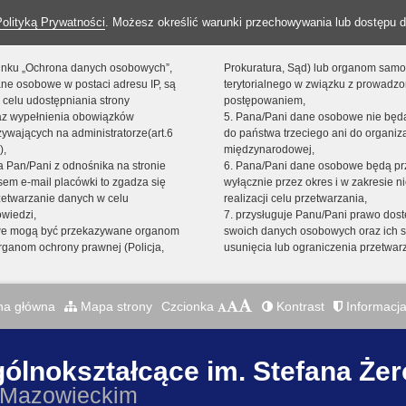
Polityką Prywatności
. Możesz określić warunki przechowywania lub dostępu d
 linku „Ochrona danych osobowych”,
Prokuratura, Sąd) lub organom sam
ne osobowe w postaci adresu IP, są
terytorialnego w związku z prowadz
 celu udostępniania strony
postępowaniem,
raz wypełnienia obowiązków
5. Pana/Pani dane osobowe nie bę
ywających na administratorze(art.6
do państwa trzeciego ani do organiza
),
międzynarodowej,
sta Pan/Pani z odnośnika na stronie
6. Pana/Pani dane osobowe będą pr
em e-mail placówki to zgadza się
wyłącznie przez okres i w zakresie 
zetwarzanie danych w celu
realizacji celu przetwarzania,
owiedzi,
7. przysługuje Panu/Pani prawo dost
we mogą być przekazywane organom
swoich danych osobowych oraz ich s
ganom ochrony prawnej (Policja,
usunięcia lub ograniczenia przetwar
na główna
Mapa strony
Czcionka
Kontrast
Informacja
gólnokształcące im. Stefana Że
 Mazowieckim