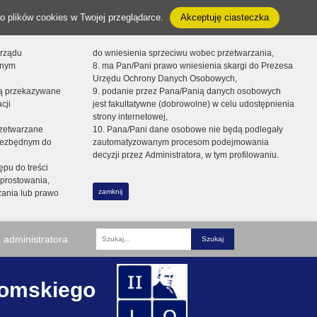
o plików cookies w Twojej przeglądarce.
Akceptuję ciasteczka
orządu
do wniesienia sprzeciwu wobec przetwarzania,
onym
8. ma Pan/Pani prawo wniesienia skargi do Prezesa
Urzędu Ochrony Danych Osobowych,
dą przekazywane
9. podanie przez Pana/Panią danych osobowych
cji
jest fakultatywne (dobrowolne) w celu udostępnienia
strony internetowej,
zetwarzane
10. Pana/Pani dane osobowe nie będą podlegały
niezbędnym do
zautomatyzowanym procesom podejmowania
decyzji przez Administratora, w tym profilowaniu.
ępu do treści
prostowania,
zamknij
zania lub prawo
 administratora
Fraza
romskiego