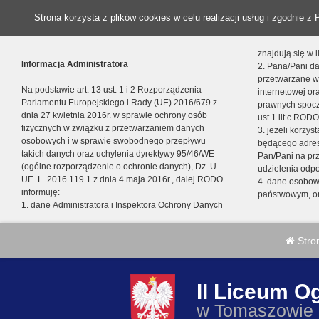
Strona korzysta z plików cookies w celu realizacji usług i zgodnie z
znajdują się w
Informacja Administratora
2. Pana/Pani da
przetwarzane w
Na podstawie art. 13 ust. 1 i 2 Rozporządzenia
internetowej o
Parlamentu Europejskiego i Rady (UE) 2016/679 z
prawnych spocz
dnia 27 kwietnia 2016r. w sprawie ochrony osób
ust.1 lit.c RODO
fizycznych w związku z przetwarzaniem danych
3. jeżeli korzy
osobowych i w sprawie swobodnego przepływu
będącego adres
takich danych oraz uchylenia dyrektywy 95/46/WE
Pan/Pani na pr
(ogólne rozporządzenie o ochronie danych), Dz. U.
udzielenia odp
UE. L. 2016.119.1 z dnia 4 maja 2016r., dalej RODO
4. dane osobo
informuję:
państwowym, or
1. dane Administratora i Inspektora Ochrony Danych
Stro
II Liceum O
w Tomaszowie