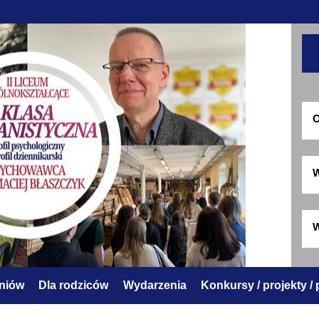
O
W
W
zniów
Dla rodziców
Wydarzenia
Konkursy / projekty /