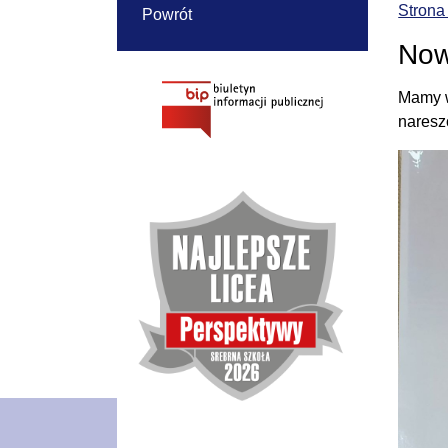
Strona
Powrót
Now
Mamy w
naresz