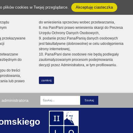
o plików cookies w Twojej przeglądarce.
Akceptuję ciasteczka
orządu
do wniesienia sprzeciwu wobec przetwarzania,
onym
8. ma Pan/Pani prawo wniesienia skargi do Prezesa
Urzędu Ochrony Danych Osobowych,
dą przekazywane
9. podanie przez Pana/Panią danych osobowych
cji
jest fakultatywne (dobrowolne) w celu udostępnienia
strony internetowej,
zetwarzane
10. Pana/Pani dane osobowe nie będą podlegały
niezbędnym do
zautomatyzowanym procesom podejmowania
decyzji przez Administratora, w tym profilowaniu.
ępu do treści
prostowania,
zamknij
zania lub prawo
 administratora
Fraza
romskiego