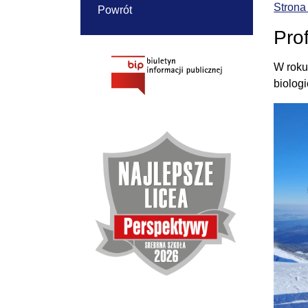
Strona
Powrót
Pro
W roku
biolog