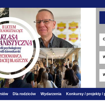
O
W
W
zniów
Dla rodziców
Wydarzenia
Konkursy / projekty /