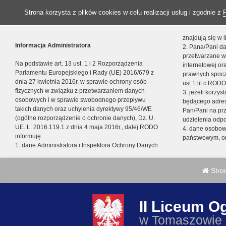
Strona korzysta z plików cookies w celu realizacji usług i zgodnie z
znajdują się w
Informacja Administratora
2. Pana/Pani da
przetwarzane w
Na podstawie art. 13 ust. 1 i 2 Rozporządzenia
internetowej o
Parlamentu Europejskiego i Rady (UE) 2016/679 z
prawnych spocz
dnia 27 kwietnia 2016r. w sprawie ochrony osób
ust.1 lit.c RODO
fizycznych w związku z przetwarzaniem danych
3. jeżeli korzy
osobowych i w sprawie swobodnego przepływu
będącego adres
takich danych oraz uchylenia dyrektywy 95/46/WE
Pan/Pani na pr
(ogólne rozporządzenie o ochronie danych), Dz. U.
udzielenia odp
UE. L. 2016.119.1 z dnia 4 maja 2016r., dalej RODO
4. dane osobo
informuję:
państwowym, or
1. dane Administratora i Inspektora Ochrony Danych
Stro
II Liceum O
w Tomaszowie