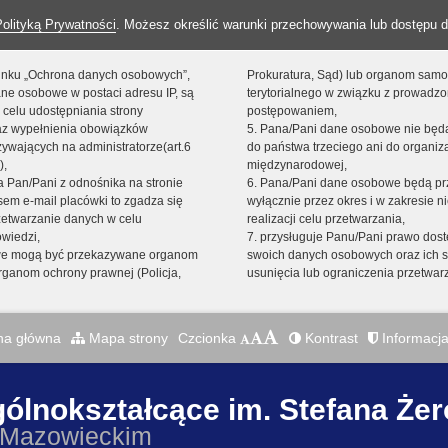
Polityką Prywatności
. Możesz określić warunki przechowywania lub dostępu d
 linku „Ochrona danych osobowych”,
Prokuratura, Sąd) lub organom sam
ne osobowe w postaci adresu IP, są
terytorialnego w związku z prowadz
 celu udostępniania strony
postępowaniem,
raz wypełnienia obowiązków
5. Pana/Pani dane osobowe nie bę
ywających na administratorze(art.6
do państwa trzeciego ani do organiza
),
międzynarodowej,
sta Pan/Pani z odnośnika na stronie
6. Pana/Pani dane osobowe będą pr
em e-mail placówki to zgadza się
wyłącznie przez okres i w zakresie 
zetwarzanie danych w celu
realizacji celu przetwarzania,
owiedzi,
7. przysługuje Panu/Pani prawo dost
we mogą być przekazywane organom
swoich danych osobowych oraz ich s
ganom ochrony prawnej (Policja,
usunięcia lub ograniczenia przetwar
na główna
Mapa strony
Czcionka
Kontrast
Informacja
gólnokształcące im. Stefana Że
 Mazowieckim