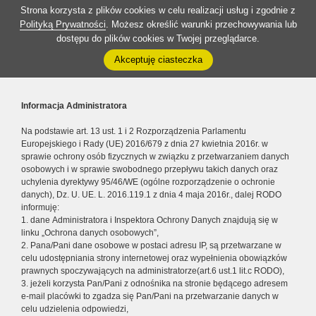
Strona korzysta z plików cookies w celu realizacji usług i zgodnie z
Polityką Prywatności
. Możesz określić warunki przechowywania lub
dostępu do plików cookies w Twojej przeglądarce.
Akceptuję ciasteczka
Informacja Administratora
Na podstawie art. 13 ust. 1 i 2 Rozporządzenia Parlamentu
Europejskiego i Rady (UE) 2016/679 z dnia 27 kwietnia 2016r. w
sprawie ochrony osób fizycznych w związku z przetwarzaniem danych
osobowych i w sprawie swobodnego przepływu takich danych oraz
uchylenia dyrektywy 95/46/WE (ogólne rozporządzenie o ochronie
danych), Dz. U. UE. L. 2016.119.1 z dnia 4 maja 2016r., dalej RODO
informuję:
1. dane Administratora i Inspektora Ochrony Danych znajdują się w
linku „Ochrona danych osobowych”,
2. Pana/Pani dane osobowe w postaci adresu IP, są przetwarzane w
celu udostępniania strony internetowej oraz wypełnienia obowiązków
prawnych spoczywających na administratorze(art.6 ust.1 lit.c RODO),
3. jeżeli korzysta Pan/Pani z odnośnika na stronie będącego adresem
e-mail placówki to zgadza się Pan/Pani na przetwarzanie danych w
celu udzielenia odpowiedzi,