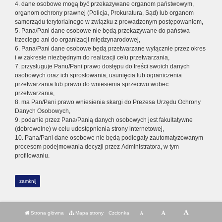
4. dane osobowe mogą być przekazywane organom państwowym,
organom ochrony prawnej (Policja, Prokuratura, Sąd) lub organom
samorządu terytorialnego w związku z prowadzonym postępowaniem,
5. Pana/Pani dane osobowe nie będą przekazywane do państwa
trzeciego ani do organizacji międzynarodowej,
6. Pana/Pani dane osobowe będą przetwarzane wyłącznie przez okres
i w zakresie niezbędnym do realizacji celu przetwarzania,
7. przysługuje Panu/Pani prawo dostępu do treści swoich danych
osobowych oraz ich sprostowania, usunięcia lub ograniczenia
przetwarzania lub prawo do wniesienia sprzeciwu wobec
przetwarzania,
8. ma Pan/Pani prawo wniesienia skargi do Prezesa Urzędu Ochrony
Danych Osobowych,
9. podanie przez Pana/Panią danych osobowych jest fakultatywne
(dobrowolne) w celu udostępnienia strony internetowej,
10. Pana/Pani dane osobowe nie będą podlegały zautomatyzowanym
procesom podejmowania decyzji przez Administratora, w tym
profilowaniu.
zamknij
Strona główna
Mapa strony
Czcionka