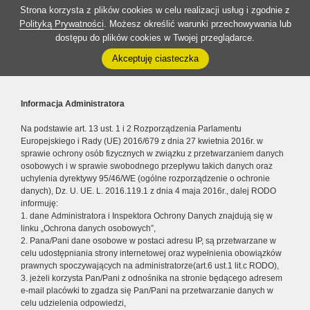
Strona korzysta z plików cookies w celu realizacji usług i zgodnie z
Polityką Prywatności
. Możesz określić warunki przechowywania lub
dostępu do plików cookies w Twojej przeglądarce.
Akceptuję ciasteczka
Informacja Administratora
Na podstawie art. 13 ust. 1 i 2 Rozporządzenia Parlamentu
Europejskiego i Rady (UE) 2016/679 z dnia 27 kwietnia 2016r. w
sprawie ochrony osób fizycznych w związku z przetwarzaniem danych
osobowych i w sprawie swobodnego przepływu takich danych oraz
uchylenia dyrektywy 95/46/WE (ogólne rozporządzenie o ochronie
danych), Dz. U. UE. L. 2016.119.1 z dnia 4 maja 2016r., dalej RODO
informuję:
1. dane Administratora i Inspektora Ochrony Danych znajdują się w
linku „Ochrona danych osobowych”,
2. Pana/Pani dane osobowe w postaci adresu IP, są przetwarzane w
celu udostępniania strony internetowej oraz wypełnienia obowiązków
prawnych spoczywających na administratorze(art.6 ust.1 lit.c RODO),
3. jeżeli korzysta Pan/Pani z odnośnika na stronie będącego adresem
e-mail placówki to zgadza się Pan/Pani na przetwarzanie danych w
celu udzielenia odpowiedzi,