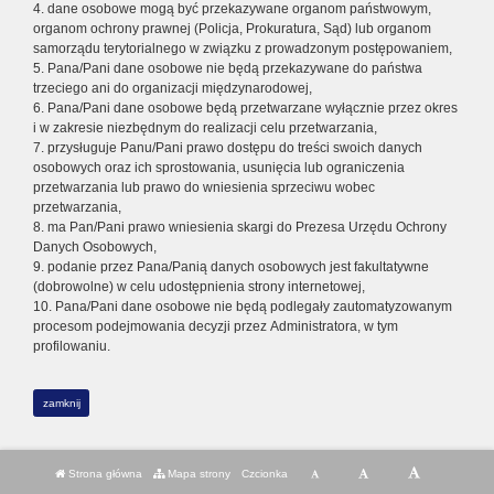
4. dane osobowe mogą być przekazywane organom państwowym,
organom ochrony prawnej (Policja, Prokuratura, Sąd) lub organom
samorządu terytorialnego w związku z prowadzonym postępowaniem,
5. Pana/Pani dane osobowe nie będą przekazywane do państwa
trzeciego ani do organizacji międzynarodowej,
6. Pana/Pani dane osobowe będą przetwarzane wyłącznie przez okres
i w zakresie niezbędnym do realizacji celu przetwarzania,
7. przysługuje Panu/Pani prawo dostępu do treści swoich danych
osobowych oraz ich sprostowania, usunięcia lub ograniczenia
przetwarzania lub prawo do wniesienia sprzeciwu wobec
przetwarzania,
8. ma Pan/Pani prawo wniesienia skargi do Prezesa Urzędu Ochrony
Danych Osobowych,
9. podanie przez Pana/Panią danych osobowych jest fakultatywne
(dobrowolne) w celu udostępnienia strony internetowej,
10. Pana/Pani dane osobowe nie będą podlegały zautomatyzowanym
procesom podejmowania decyzji przez Administratora, w tym
profilowaniu.
zamknij
Strona główna
Mapa strony
Czcionka