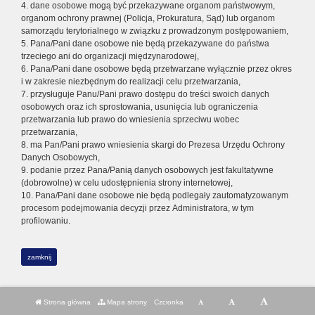
4. dane osobowe mogą być przekazywane organom państwowym,
organom ochrony prawnej (Policja, Prokuratura, Sąd) lub organom
samorządu terytorialnego w związku z prowadzonym postępowaniem,
5. Pana/Pani dane osobowe nie będą przekazywane do państwa
trzeciego ani do organizacji międzynarodowej,
6. Pana/Pani dane osobowe będą przetwarzane wyłącznie przez okres
i w zakresie niezbędnym do realizacji celu przetwarzania,
7. przysługuje Panu/Pani prawo dostępu do treści swoich danych
osobowych oraz ich sprostowania, usunięcia lub ograniczenia
przetwarzania lub prawo do wniesienia sprzeciwu wobec
przetwarzania,
8. ma Pan/Pani prawo wniesienia skargi do Prezesa Urzędu Ochrony
Danych Osobowych,
9. podanie przez Pana/Panią danych osobowych jest fakultatywne
(dobrowolne) w celu udostępnienia strony internetowej,
10. Pana/Pani dane osobowe nie będą podlegały zautomatyzowanym
procesom podejmowania decyzji przez Administratora, w tym
profilowaniu.
zamknij
Strona główna
Mapa strony
Czcionka