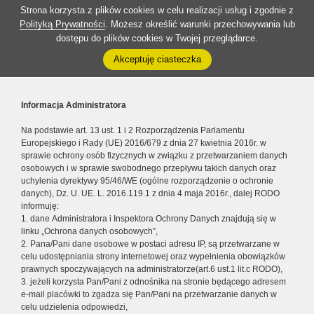
Strona korzysta z plików cookies w celu realizacji usług i zgodnie z
Polityką Prywatności
. Możesz określić warunki przechowywania lub
dostępu do plików cookies w Twojej przeglądarce.
Akceptuję ciasteczka
Informacja Administratora
Na podstawie art. 13 ust. 1 i 2 Rozporządzenia Parlamentu
Europejskiego i Rady (UE) 2016/679 z dnia 27 kwietnia 2016r. w
sprawie ochrony osób fizycznych w związku z przetwarzaniem danych
osobowych i w sprawie swobodnego przepływu takich danych oraz
uchylenia dyrektywy 95/46/WE (ogólne rozporządzenie o ochronie
danych), Dz. U. UE. L. 2016.119.1 z dnia 4 maja 2016r., dalej RODO
informuję:
1. dane Administratora i Inspektora Ochrony Danych znajdują się w
linku „Ochrona danych osobowych”,
2. Pana/Pani dane osobowe w postaci adresu IP, są przetwarzane w
celu udostępniania strony internetowej oraz wypełnienia obowiązków
prawnych spoczywających na administratorze(art.6 ust.1 lit.c RODO),
3. jeżeli korzysta Pan/Pani z odnośnika na stronie będącego adresem
e-mail placówki to zgadza się Pan/Pani na przetwarzanie danych w
celu udzielenia odpowiedzi,