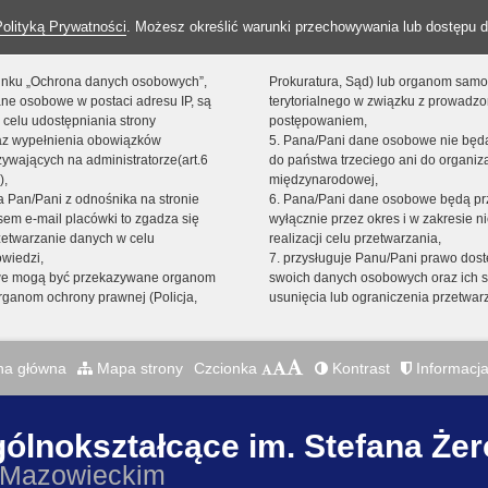
Polityką Prywatności
. Możesz określić warunki przechowywania lub dostępu d
 linku „Ochrona danych osobowych”,
Prokuratura, Sąd) lub organom sam
ne osobowe w postaci adresu IP, są
terytorialnego w związku z prowadz
 celu udostępniania strony
postępowaniem,
raz wypełnienia obowiązków
5. Pana/Pani dane osobowe nie bę
ywających na administratorze(art.6
do państwa trzeciego ani do organiza
),
międzynarodowej,
sta Pan/Pani z odnośnika na stronie
6. Pana/Pani dane osobowe będą pr
em e-mail placówki to zgadza się
wyłącznie przez okres i w zakresie 
zetwarzanie danych w celu
realizacji celu przetwarzania,
owiedzi,
7. przysługuje Panu/Pani prawo dost
we mogą być przekazywane organom
swoich danych osobowych oraz ich s
ganom ochrony prawnej (Policja,
usunięcia lub ograniczenia przetwar
na główna
Mapa strony
Czcionka
Kontrast
Informacja
gólnokształcące im. Stefana Że
 Mazowieckim