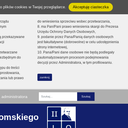
o plików cookies w Twojej przeglądarce.
Akceptuję ciasteczka
orządu
do wniesienia sprzeciwu wobec przetwarzania,
onym
8. ma Pan/Pani prawo wniesienia skargi do Prezesa
Urzędu Ochrony Danych Osobowych,
dą przekazywane
9. podanie przez Pana/Panią danych osobowych
cji
jest fakultatywne (dobrowolne) w celu udostępnienia
strony internetowej,
zetwarzane
10. Pana/Pani dane osobowe nie będą podlegały
niezbędnym do
zautomatyzowanym procesom podejmowania
decyzji przez Administratora, w tym profilowaniu.
ępu do treści
prostowania,
zamknij
zania lub prawo
 administratora
Fraza
romskiego