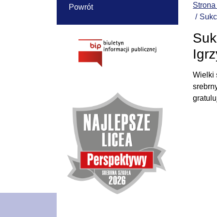
Strona
Powrót
Sukc
Suk
Igr
Wielki
srebrn
gratul