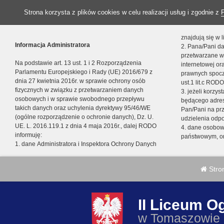
Strona korzysta z plików cookies w celu realizacji usług i zgodnie z
znajdują się w
Informacja Administratora
2. Pana/Pani da
przetwarzane w
Na podstawie art. 13 ust. 1 i 2 Rozporządzenia
internetowej o
Parlamentu Europejskiego i Rady (UE) 2016/679 z
prawnych spocz
dnia 27 kwietnia 2016r. w sprawie ochrony osób
ust.1 lit.c RODO
fizycznych w związku z przetwarzaniem danych
3. jeżeli korzy
osobowych i w sprawie swobodnego przepływu
będącego adres
takich danych oraz uchylenia dyrektywy 95/46/WE
Pan/Pani na pr
(ogólne rozporządzenie o ochronie danych), Dz. U.
udzielenia odp
UE. L. 2016.119.1 z dnia 4 maja 2016r., dalej RODO
4. dane osobo
informuję:
państwowym, or
1. dane Administratora i Inspektora Ochrony Danych
Stro
II Liceum O
w Tomaszowie