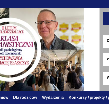
O
W
W
zniów
Dla rodziców
Wydarzenia
Konkursy / projekty /