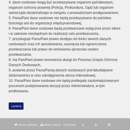
4. dane osobowe mogą być przekazywane organom państwowym,
organom ochrony prawnej (Policja, Prokuratura, Sąd) lub organom
samorządu terytorialnego w związku z prowadzonym postępowaniem,
5. Pana/Pani dane osobowe nie będą przekazywane do państwa
trzeciego ani do organizacji międzynarodowej,
6. Pana/Pani dane osobowe będą przetwarzane wyłącznie przez okres
i w zakresie niezbędnym do realizacji celu przetwarzania,
7. przysługuje Panu/Pani prawo dostępu do treści swoich danych
osobowych oraz ich sprostowania, usunięcia lub ograniczenia
przetwarzania lub prawo do wniesienia sprzeciwu wobec
przetwarzania,
8. ma Pan/Pani prawo wniesienia skargi do Prezesa Urzędu Ochrony
Danych Osobowych,
9. podanie przez Pana/Panią danych osobowych jest fakultatywne
(dobrowolne) w celu udostępnienia strony internetowej,
10. Pana/Pani dane osobowe nie będą podlegały zautomatyzowanym
procesom podejmowania decyzji przez Administratora, w tym
profilowaniu.
zamknij
Strona główna
Mapa strony
Czcionka