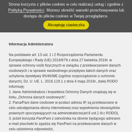
Strona korzysta z plików cookies w celu realizacji usług i zgodnie z
Polityką Prywatności
. Możesz określić warunki przechowywania lub
dostępu do plików cookies w Twojej przeglądarce.
Akceptuję ciasteczka
Informacja Administratora
Na podstawie art. 13 ust. 1 i 2 Rozporządzenia Parlamentu
Europejskiego i Rady (UE) 2016/679 z dnia 27 kwietnia 2016r. w
sprawie ochrony osób fizycznych w związku z przetwarzaniem danych
osobowych i w sprawie swobodnego przepływu takich danych oraz
uchylenia dyrektywy 95/46/WE (ogólne rozporządzenie o ochronie
danych), Dz. U. UE. L. 2016.119.1 z dnia 4 maja 2016r., dalej RODO
informuję:
1. dane Administratora i Inspektora Ochrony Danych znajdują się w
linku „Ochrona danych osobowych”,
2. Pana/Pani dane osobowe w postaci adresu IP, są przetwarzane w
celu udostępniania strony internetowej oraz wypełnienia obowiązków
prawnych spoczywających na administratorze(art.6 ust.1 lit.c RODO),
3. jeżeli korzysta Pan/Pani z odnośnika na stronie będącego adresem
e-mail placówki to zgadza się Pan/Pani na przetwarzanie danych w
celu udzielenia odpowiedzi,