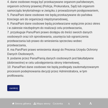
4. dane osobowe mogą być przekazywane organom państwowym,
organom ochrony prawnej (Policja, Prokuratura, Sąd) lub organom
samorządu terytorialnego w związku z prowadzonym postępowaniem,
5. Pana/Pani dane osobowe nie będą przekazywane do państwa
trzeciego ani do organizacji międzynarodowej,
6. Pana/Pani dane osobowe będą przetwarzane wyłącznie przez okres
i w zakresie niezbędnym do realizacji celu przetwarzania,
7. przysługuje Panu/Pani prawo dostępu do treści swoich danych
osobowych oraz ich sprostowania, usunięcia lub ograniczenia
przetwarzania lub prawo do wniesienia sprzeciwu wobec
przetwarzania,
8. ma Pan/Pani prawo wniesienia skargi do Prezesa Urzędu Ochrony
Danych Osobowych,
9. podanie przez Pana/Panią danych osobowych jest fakultatywne
(dobrowolne) w celu udostępnienia strony internetowej,
10. Pana/Pani dane osobowe nie będą podlegały zautomatyzowanym
procesom podejmowania decyzji przez Administratora, w tym
profilowaniu.
zamknij
Strona główna
Mapa strony
Czcionka