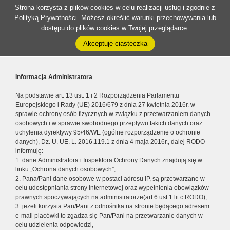
Strona korzysta z plików cookies w celu realizacji usług i zgodnie z
Polityką Prywatności
. Możesz określić warunki przechowywania lub
dostępu do plików cookies w Twojej przeglądarce.
Akceptuję ciasteczka
Informacja Administratora
Na podstawie art. 13 ust. 1 i 2 Rozporządzenia Parlamentu
Europejskiego i Rady (UE) 2016/679 z dnia 27 kwietnia 2016r. w
sprawie ochrony osób fizycznych w związku z przetwarzaniem danych
osobowych i w sprawie swobodnego przepływu takich danych oraz
uchylenia dyrektywy 95/46/WE (ogólne rozporządzenie o ochronie
danych), Dz. U. UE. L. 2016.119.1 z dnia 4 maja 2016r., dalej RODO
informuję:
1. dane Administratora i Inspektora Ochrony Danych znajdują się w
linku „Ochrona danych osobowych”,
2. Pana/Pani dane osobowe w postaci adresu IP, są przetwarzane w
celu udostępniania strony internetowej oraz wypełnienia obowiązków
prawnych spoczywających na administratorze(art.6 ust.1 lit.c RODO),
3. jeżeli korzysta Pan/Pani z odnośnika na stronie będącego adresem
e-mail placówki to zgadza się Pan/Pani na przetwarzanie danych w
celu udzielenia odpowiedzi,