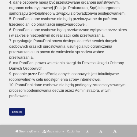
4. dane osobowe mogą być przekazywane organom państwowym,
organom ochrony prawnej (Policja, Prokuratura, Sąd) lub organom
samorządu terytorialnego w związku z prowadzonym postępowaniem,
5. Pana/Pani dane osobowe nie będą przekazywane do państwa
trzeciego ani do organizacji międzynarodowej,
6. Pana/Pani dane osobowe będą przetwarzane wyłącznie przez okres
i w zakresie niezbędnym do realizacji celu przetwarzania,
7. przysługuje Panu/Pani prawo dostępu do treści swoich danych
osobowych oraz ich sprostowania, usunięcia lub ograniczenia
przetwarzania lub prawo do wniesienia sprzeciwu wobec
przetwarzania,
8. ma Pan/Pani prawo wniesienia skargi do Prezesa Urzędu Ochrony
Danych Osobowych,
9. podanie przez Pana/Panią danych osobowych jest fakultatywne
(dobrowolne) w celu udostępnienia strony internetowej,
10. Pana/Pani dane osobowe nie będą podlegały zautomatyzowanym
procesom podejmowania decyzji przez Administratora, w tym
profilowaniu.
zamknij
Strona główna
Mapa strony
Czcionka