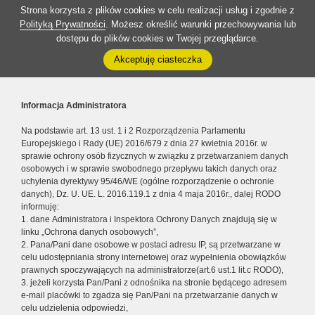
Strona korzysta z plików cookies w celu realizacji usług i zgodnie z
Polityką Prywatności
. Możesz określić warunki przechowywania lub
dostępu do plików cookies w Twojej przeglądarce.
Akceptuję ciasteczka
Informacja Administratora
Na podstawie art. 13 ust. 1 i 2 Rozporządzenia Parlamentu
Europejskiego i Rady (UE) 2016/679 z dnia 27 kwietnia 2016r. w
sprawie ochrony osób fizycznych w związku z przetwarzaniem danych
osobowych i w sprawie swobodnego przepływu takich danych oraz
uchylenia dyrektywy 95/46/WE (ogólne rozporządzenie o ochronie
danych), Dz. U. UE. L. 2016.119.1 z dnia 4 maja 2016r., dalej RODO
informuję:
1. dane Administratora i Inspektora Ochrony Danych znajdują się w
linku „Ochrona danych osobowych”,
2. Pana/Pani dane osobowe w postaci adresu IP, są przetwarzane w
celu udostępniania strony internetowej oraz wypełnienia obowiązków
prawnych spoczywających na administratorze(art.6 ust.1 lit.c RODO),
3. jeżeli korzysta Pan/Pani z odnośnika na stronie będącego adresem
e-mail placówki to zgadza się Pan/Pani na przetwarzanie danych w
celu udzielenia odpowiedzi,