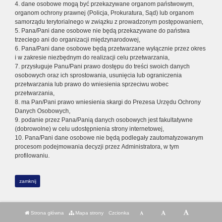
4. dane osobowe mogą być przekazywane organom państwowym,
organom ochrony prawnej (Policja, Prokuratura, Sąd) lub organom
samorządu terytorialnego w związku z prowadzonym postępowaniem,
5. Pana/Pani dane osobowe nie będą przekazywane do państwa
trzeciego ani do organizacji międzynarodowej,
6. Pana/Pani dane osobowe będą przetwarzane wyłącznie przez okres
i w zakresie niezbędnym do realizacji celu przetwarzania,
7. przysługuje Panu/Pani prawo dostępu do treści swoich danych
osobowych oraz ich sprostowania, usunięcia lub ograniczenia
przetwarzania lub prawo do wniesienia sprzeciwu wobec
przetwarzania,
8. ma Pan/Pani prawo wniesienia skargi do Prezesa Urzędu Ochrony
Danych Osobowych,
9. podanie przez Pana/Panią danych osobowych jest fakultatywne
(dobrowolne) w celu udostępnienia strony internetowej,
10. Pana/Pani dane osobowe nie będą podlegały zautomatyzowanym
procesom podejmowania decyzji przez Administratora, w tym
profilowaniu.
zamknij
Strona główna
Mapa strony
Czcionka