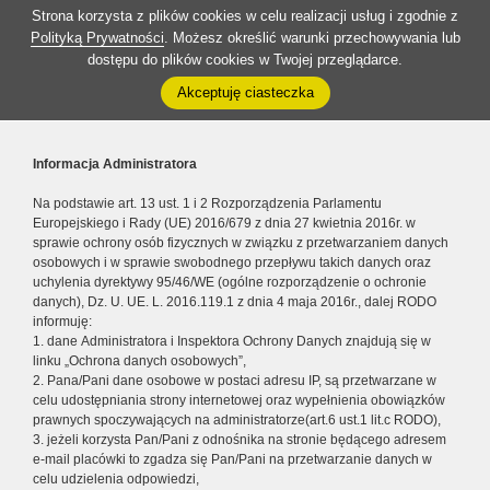
Strona korzysta z plików cookies w celu realizacji usług i zgodnie z
Polityką Prywatności
. Możesz określić warunki przechowywania lub
dostępu do plików cookies w Twojej przeglądarce.
Akceptuję ciasteczka
Informacja Administratora
Na podstawie art. 13 ust. 1 i 2 Rozporządzenia Parlamentu
Europejskiego i Rady (UE) 2016/679 z dnia 27 kwietnia 2016r. w
sprawie ochrony osób fizycznych w związku z przetwarzaniem danych
osobowych i w sprawie swobodnego przepływu takich danych oraz
uchylenia dyrektywy 95/46/WE (ogólne rozporządzenie o ochronie
danych), Dz. U. UE. L. 2016.119.1 z dnia 4 maja 2016r., dalej RODO
informuję:
1. dane Administratora i Inspektora Ochrony Danych znajdują się w
linku „Ochrona danych osobowych”,
2. Pana/Pani dane osobowe w postaci adresu IP, są przetwarzane w
celu udostępniania strony internetowej oraz wypełnienia obowiązków
prawnych spoczywających na administratorze(art.6 ust.1 lit.c RODO),
3. jeżeli korzysta Pan/Pani z odnośnika na stronie będącego adresem
e-mail placówki to zgadza się Pan/Pani na przetwarzanie danych w
celu udzielenia odpowiedzi,