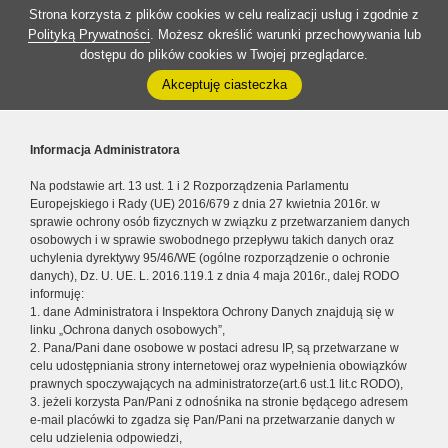
Strona korzysta z plików cookies w celu realizacji usług i zgodnie z
Polityką Prywatności
. Możesz określić warunki przechowywania lub
dostępu do plików cookies w Twojej przeglądarce.
Akceptuję ciasteczka
Informacja Administratora
Na podstawie art. 13 ust. 1 i 2 Rozporządzenia Parlamentu
Europejskiego i Rady (UE) 2016/679 z dnia 27 kwietnia 2016r. w
sprawie ochrony osób fizycznych w związku z przetwarzaniem danych
osobowych i w sprawie swobodnego przepływu takich danych oraz
uchylenia dyrektywy 95/46/WE (ogólne rozporządzenie o ochronie
danych), Dz. U. UE. L. 2016.119.1 z dnia 4 maja 2016r., dalej RODO
informuję:
1. dane Administratora i Inspektora Ochrony Danych znajdują się w
linku „Ochrona danych osobowych”,
2. Pana/Pani dane osobowe w postaci adresu IP, są przetwarzane w
celu udostępniania strony internetowej oraz wypełnienia obowiązków
prawnych spoczywających na administratorze(art.6 ust.1 lit.c RODO),
3. jeżeli korzysta Pan/Pani z odnośnika na stronie będącego adresem
e-mail placówki to zgadza się Pan/Pani na przetwarzanie danych w
celu udzielenia odpowiedzi,