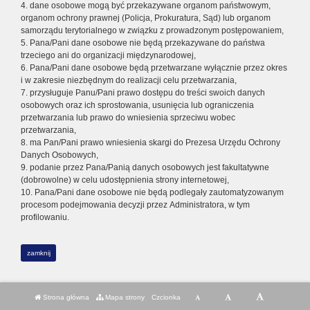
4. dane osobowe mogą być przekazywane organom państwowym,
organom ochrony prawnej (Policja, Prokuratura, Sąd) lub organom
samorządu terytorialnego w związku z prowadzonym postępowaniem,
5. Pana/Pani dane osobowe nie będą przekazywane do państwa
trzeciego ani do organizacji międzynarodowej,
6. Pana/Pani dane osobowe będą przetwarzane wyłącznie przez okres
i w zakresie niezbędnym do realizacji celu przetwarzania,
7. przysługuje Panu/Pani prawo dostępu do treści swoich danych
osobowych oraz ich sprostowania, usunięcia lub ograniczenia
przetwarzania lub prawo do wniesienia sprzeciwu wobec
przetwarzania,
8. ma Pan/Pani prawo wniesienia skargi do Prezesa Urzędu Ochrony
Danych Osobowych,
9. podanie przez Pana/Panią danych osobowych jest fakultatywne
(dobrowolne) w celu udostępnienia strony internetowej,
10. Pana/Pani dane osobowe nie będą podlegały zautomatyzowanym
procesom podejmowania decyzji przez Administratora, w tym
profilowaniu.
zamknij
Strona główna
Mapa strony
Czcionka