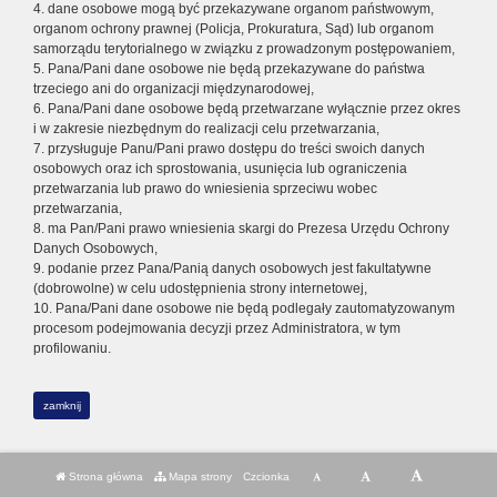
4. dane osobowe mogą być przekazywane organom państwowym,
organom ochrony prawnej (Policja, Prokuratura, Sąd) lub organom
samorządu terytorialnego w związku z prowadzonym postępowaniem,
5. Pana/Pani dane osobowe nie będą przekazywane do państwa
trzeciego ani do organizacji międzynarodowej,
6. Pana/Pani dane osobowe będą przetwarzane wyłącznie przez okres
i w zakresie niezbędnym do realizacji celu przetwarzania,
7. przysługuje Panu/Pani prawo dostępu do treści swoich danych
osobowych oraz ich sprostowania, usunięcia lub ograniczenia
przetwarzania lub prawo do wniesienia sprzeciwu wobec
przetwarzania,
8. ma Pan/Pani prawo wniesienia skargi do Prezesa Urzędu Ochrony
Danych Osobowych,
9. podanie przez Pana/Panią danych osobowych jest fakultatywne
(dobrowolne) w celu udostępnienia strony internetowej,
10. Pana/Pani dane osobowe nie będą podlegały zautomatyzowanym
procesom podejmowania decyzji przez Administratora, w tym
profilowaniu.
zamknij
Strona główna
Mapa strony
Czcionka