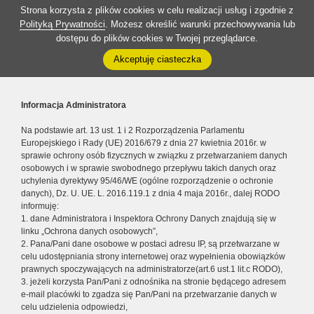
Strona korzysta z plików cookies w celu realizacji usług i zgodnie z
Polityką Prywatności
. Możesz określić warunki przechowywania lub
dostępu do plików cookies w Twojej przeglądarce.
Akceptuję ciasteczka
Informacja Administratora
Na podstawie art. 13 ust. 1 i 2 Rozporządzenia Parlamentu
Europejskiego i Rady (UE) 2016/679 z dnia 27 kwietnia 2016r. w
sprawie ochrony osób fizycznych w związku z przetwarzaniem danych
osobowych i w sprawie swobodnego przepływu takich danych oraz
uchylenia dyrektywy 95/46/WE (ogólne rozporządzenie o ochronie
danych), Dz. U. UE. L. 2016.119.1 z dnia 4 maja 2016r., dalej RODO
informuję:
1. dane Administratora i Inspektora Ochrony Danych znajdują się w
linku „Ochrona danych osobowych”,
2. Pana/Pani dane osobowe w postaci adresu IP, są przetwarzane w
celu udostępniania strony internetowej oraz wypełnienia obowiązków
prawnych spoczywających na administratorze(art.6 ust.1 lit.c RODO),
3. jeżeli korzysta Pan/Pani z odnośnika na stronie będącego adresem
e-mail placówki to zgadza się Pan/Pani na przetwarzanie danych w
celu udzielenia odpowiedzi,