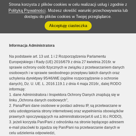
Strona korzysta z plików cookies w celu realizacji usług i zgodnie z
Polityką Prywatności
. Możesz określić warunki przechowywania lub
dostępu do plików cookies w Twojej przeglądarce.
Akceptuję ciasteczka
Informacja Administratora
Na podstawie art. 13 ust. 1 i 2 Rozporządzenia Parlamentu
Europejskiego i Rady (UE) 2016/679 z dnia 27 kwietnia 2016r. w
sprawie ochrony osób fizycznych w związku z przetwarzaniem danych
osobowych i w sprawie swobodnego przepływu takich danych oraz
uchylenia dyrektywy 95/46/WE (ogólne rozporządzenie o ochronie
danych), Dz. U. UE. L. 2016.119.1 z dnia 4 maja 2016r., dalej RODO
informuję:
1. dane Administratora i Inspektora Ochrony Danych znajdują się w
linku „Ochrona danych osobowych”,
2. Pana/Pani dane osobowe w postaci adresu IP, są przetwarzane w
celu udostępniania strony internetowej oraz wypełnienia obowiązków
prawnych spoczywających na administratorze(art.6 ust.1 lit.c RODO),
3. jeżeli korzysta Pan/Pani z odnośnika na stronie będącego adresem
e-mail placówki to zgadza się Pan/Pani na przetwarzanie danych w
celu udzielenia odpowiedzi,