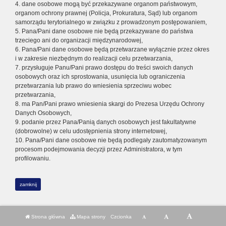
4. dane osobowe mogą być przekazywane organom państwowym,
organom ochrony prawnej (Policja, Prokuratura, Sąd) lub organom
samorządu terytorialnego w związku z prowadzonym postępowaniem,
5. Pana/Pani dane osobowe nie będą przekazywane do państwa
trzeciego ani do organizacji międzynarodowej,
6. Pana/Pani dane osobowe będą przetwarzane wyłącznie przez okres
i w zakresie niezbędnym do realizacji celu przetwarzania,
7. przysługuje Panu/Pani prawo dostępu do treści swoich danych
osobowych oraz ich sprostowania, usunięcia lub ograniczenia
przetwarzania lub prawo do wniesienia sprzeciwu wobec
przetwarzania,
8. ma Pan/Pani prawo wniesienia skargi do Prezesa Urzędu Ochrony
Danych Osobowych,
9. podanie przez Pana/Panią danych osobowych jest fakultatywne
(dobrowolne) w celu udostępnienia strony internetowej,
10. Pana/Pani dane osobowe nie będą podlegały zautomatyzowanym
procesom podejmowania decyzji przez Administratora, w tym
profilowaniu.
zamknij
Strona główna
Mapa strony
Czcionka