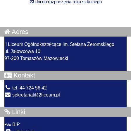
23
dni do rozpoczęcia roku szkolnego
Adres
II Liceum Ogólnokształcące im. Stefana Żeromskiego
ul. Jałowcowa 10
97-200 Tomaszów Mazowiecki
Kontakt
tel. 44 724 56 42
sekretariat@2liceum.pl
Linki
BIP