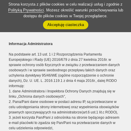
Strona korzysta z plików cookies w celu realizacji usług i zgodnie z
Polityką Prywatności
. Możesz określić warunki przechowywania lub
dostępu do plików cookies w Twojej przeglądarce.
Akceptuję ciasteczka
Informacja Administratora
Na podstawie art. 13 ust. 1 i 2 Rozporządzenia Parlamentu
Europejskiego i Rady (UE) 2016/679 z dnia 27 kwietnia 2016r. w
sprawie ochrony osób fizycznych w związku z przetwarzaniem danych
osobowych i w sprawie swobodnego przepływu takich danych oraz
uchylenia dyrektywy 95/46/WE (ogólne rozporządzenie o ochronie
danych), Dz. U. UE. L. 2016.119.1 z dnia 4 maja 2016r., dalej RODO
informuję:
1. dane Administratora i Inspektora Ochrony Danych znajdują się w
linku „Ochrona danych osobowych”,
2. Pana/Pani dane osobowe w postaci adresu IP, są przetwarzane w
celu udostępniania strony internetowej oraz wypełnienia obowiązków
prawnych spoczywających na administratorze(art.6 ust.1 lit.c RODO),
3. jeżeli korzysta Pan/Pani z odnośnika na stronie będącego adresem
e-mail placówki to zgadza się Pan/Pani na przetwarzanie danych w
celu udzielenia odpowiedzi,