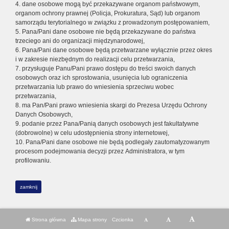
4. dane osobowe mogą być przekazywane organom państwowym,
organom ochrony prawnej (Policja, Prokuratura, Sąd) lub organom
samorządu terytorialnego w związku z prowadzonym postępowaniem,
5. Pana/Pani dane osobowe nie będą przekazywane do państwa
trzeciego ani do organizacji międzynarodowej,
6. Pana/Pani dane osobowe będą przetwarzane wyłącznie przez okres
i w zakresie niezbędnym do realizacji celu przetwarzania,
7. przysługuje Panu/Pani prawo dostępu do treści swoich danych
osobowych oraz ich sprostowania, usunięcia lub ograniczenia
przetwarzania lub prawo do wniesienia sprzeciwu wobec
przetwarzania,
8. ma Pan/Pani prawo wniesienia skargi do Prezesa Urzędu Ochrony
Danych Osobowych,
9. podanie przez Pana/Panią danych osobowych jest fakultatywne
(dobrowolne) w celu udostępnienia strony internetowej,
10. Pana/Pani dane osobowe nie będą podlegały zautomatyzowanym
procesom podejmowania decyzji przez Administratora, w tym
profilowaniu.
zamknij
Strona główna
Mapa strony
Czcionka