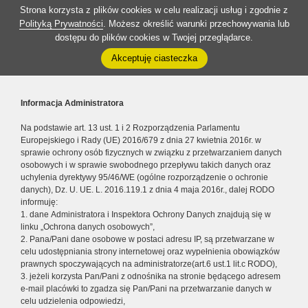
Strona korzysta z plików cookies w celu realizacji usług i zgodnie z
Polityką Prywatności
. Możesz określić warunki przechowywania lub
dostępu do plików cookies w Twojej przeglądarce.
Akceptuję ciasteczka
Informacja Administratora
Na podstawie art. 13 ust. 1 i 2 Rozporządzenia Parlamentu
Europejskiego i Rady (UE) 2016/679 z dnia 27 kwietnia 2016r. w
sprawie ochrony osób fizycznych w związku z przetwarzaniem danych
osobowych i w sprawie swobodnego przepływu takich danych oraz
uchylenia dyrektywy 95/46/WE (ogólne rozporządzenie o ochronie
danych), Dz. U. UE. L. 2016.119.1 z dnia 4 maja 2016r., dalej RODO
informuję:
1. dane Administratora i Inspektora Ochrony Danych znajdują się w
linku „Ochrona danych osobowych”,
2. Pana/Pani dane osobowe w postaci adresu IP, są przetwarzane w
celu udostępniania strony internetowej oraz wypełnienia obowiązków
prawnych spoczywających na administratorze(art.6 ust.1 lit.c RODO),
3. jeżeli korzysta Pan/Pani z odnośnika na stronie będącego adresem
e-mail placówki to zgadza się Pan/Pani na przetwarzanie danych w
celu udzielenia odpowiedzi,