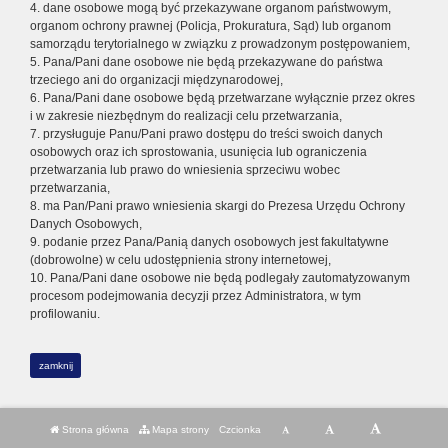
4. dane osobowe mogą być przekazywane organom państwowym,
organom ochrony prawnej (Policja, Prokuratura, Sąd) lub organom
samorządu terytorialnego w związku z prowadzonym postępowaniem,
5. Pana/Pani dane osobowe nie będą przekazywane do państwa
trzeciego ani do organizacji międzynarodowej,
6. Pana/Pani dane osobowe będą przetwarzane wyłącznie przez okres
i w zakresie niezbędnym do realizacji celu przetwarzania,
7. przysługuje Panu/Pani prawo dostępu do treści swoich danych
osobowych oraz ich sprostowania, usunięcia lub ograniczenia
przetwarzania lub prawo do wniesienia sprzeciwu wobec
przetwarzania,
8. ma Pan/Pani prawo wniesienia skargi do Prezesa Urzędu Ochrony
Danych Osobowych,
9. podanie przez Pana/Panią danych osobowych jest fakultatywne
(dobrowolne) w celu udostępnienia strony internetowej,
10. Pana/Pani dane osobowe nie będą podlegały zautomatyzowanym
procesom podejmowania decyzji przez Administratora, w tym
profilowaniu.
zamknij
Strona główna
Mapa strony
Czcionka