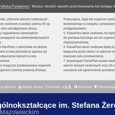
Polityką Prywatności
. Możesz określić warunki przechowywania lub dostępu d
 linku „Ochrona danych osobowych”,
Prokuratura, Sąd) lub organom sam
ne osobowe w postaci adresu IP, są
terytorialnego w związku z prowadz
 celu udostępniania strony
postępowaniem,
raz wypełnienia obowiązków
5. Pana/Pani dane osobowe nie bę
ywających na administratorze(art.6
do państwa trzeciego ani do organiza
),
międzynarodowej,
sta Pan/Pani z odnośnika na stronie
6. Pana/Pani dane osobowe będą pr
em e-mail placówki to zgadza się
wyłącznie przez okres i w zakresie 
zetwarzanie danych w celu
realizacji celu przetwarzania,
owiedzi,
7. przysługuje Panu/Pani prawo dost
we mogą być przekazywane organom
swoich danych osobowych oraz ich s
ganom ochrony prawnej (Policja,
usunięcia lub ograniczenia przetwar
na główna
Mapa strony
Czcionka
Kontrast
Informacja
gólnokształcące im. Stefana Że
 Mazowieckim