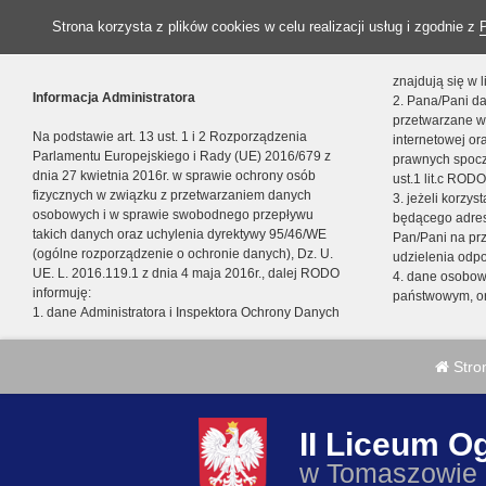
Strona korzysta z plików cookies w celu realizacji usług i zgodnie z
znajdują się w
Informacja Administratora
2. Pana/Pani da
przetwarzane w
Na podstawie art. 13 ust. 1 i 2 Rozporządzenia
internetowej o
Parlamentu Europejskiego i Rady (UE) 2016/679 z
prawnych spocz
dnia 27 kwietnia 2016r. w sprawie ochrony osób
ust.1 lit.c RODO
fizycznych w związku z przetwarzaniem danych
3. jeżeli korzy
osobowych i w sprawie swobodnego przepływu
będącego adres
takich danych oraz uchylenia dyrektywy 95/46/WE
Pan/Pani na pr
(ogólne rozporządzenie o ochronie danych), Dz. U.
udzielenia odp
UE. L. 2016.119.1 z dnia 4 maja 2016r., dalej RODO
4. dane osobo
informuję:
państwowym, or
1. dane Administratora i Inspektora Ochrony Danych
Stro
II Liceum O
w Tomaszowie