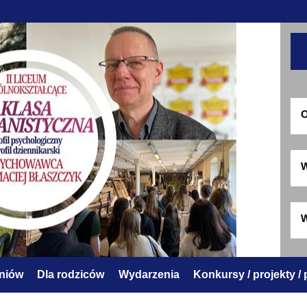
O
W
W
zniów
Dla rodziców
Wydarzenia
Konkursy / projekty /