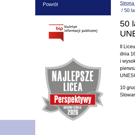
Strona
Powrót
50 l
50 
UN
II Lic
dnia 1
i wyso
pierws
UNESCO
10 gru
Stowa