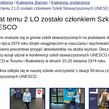
 główna
Kategoria: Banner
Kategoria: wydarzenia
at temu 2 LO zostało członkiem Szkół Stowarzyszonych UNES
lat temu 2 LO zostało członkiem Sz
ESCO
eum znalazło się w gronie szkół stowarzyszonych na podstawie 
6 lipca 1974 roku dzięki osiągnięciom w nauczaniu i wychowa
kiemu procentowi przyjęć absolwentów na studia wyższe. Ówc
zy wziął udział w konferencji szkół stowarzyszonych UNESCO (A
 w Toruniu i Białowieży w dniach 15-20 sierpnia 1974 roku.
dnia odbyła się w naszej szkole uroczystość z okazji 50-lecia c
rzyszonych UNESCO
.