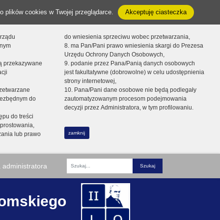
o plików cookies w Twojej przeglądarce.
Akceptuję ciasteczka
orządu
do wniesienia sprzeciwu wobec przetwarzania,
onym
8. ma Pan/Pani prawo wniesienia skargi do Prezesa
Urzędu Ochrony Danych Osobowych,
dą przekazywane
9. podanie przez Pana/Panią danych osobowych
cji
jest fakultatywne (dobrowolne) w celu udostępnienia
strony internetowej,
zetwarzane
10. Pana/Pani dane osobowe nie będą podlegały
niezbędnym do
zautomatyzowanym procesom podejmowania
decyzji przez Administratora, w tym profilowaniu.
ępu do treści
prostowania,
zamknij
zania lub prawo
 administratora
Fraza
romskiego