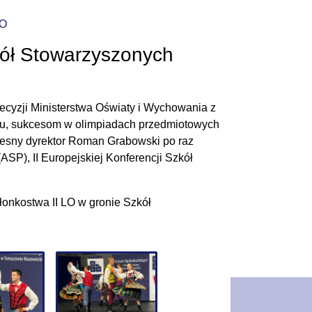
CO
kół Stowarzyszonych
decyzji Ministerstwa Oświaty i Wychowania z
niu, sukcesom w olimpiadach przedmiotowych
zesny dyrektor Roman Grabowski po raz
SP), II Europejskiej Konferencji Szkół
złonkostwa II LO w gronie
Szkół