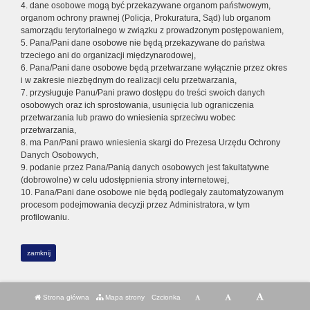
4. dane osobowe mogą być przekazywane organom państwowym,
organom ochrony prawnej (Policja, Prokuratura, Sąd) lub organom
samorządu terytorialnego w związku z prowadzonym postępowaniem,
5. Pana/Pani dane osobowe nie będą przekazywane do państwa
trzeciego ani do organizacji międzynarodowej,
6. Pana/Pani dane osobowe będą przetwarzane wyłącznie przez okres
i w zakresie niezbędnym do realizacji celu przetwarzania,
7. przysługuje Panu/Pani prawo dostępu do treści swoich danych
osobowych oraz ich sprostowania, usunięcia lub ograniczenia
przetwarzania lub prawo do wniesienia sprzeciwu wobec
przetwarzania,
8. ma Pan/Pani prawo wniesienia skargi do Prezesa Urzędu Ochrony
Danych Osobowych,
9. podanie przez Pana/Panią danych osobowych jest fakultatywne
(dobrowolne) w celu udostępnienia strony internetowej,
10. Pana/Pani dane osobowe nie będą podlegały zautomatyzowanym
procesom podejmowania decyzji przez Administratora, w tym
profilowaniu.
zamknij
Strona główna
Mapa strony
Czcionka