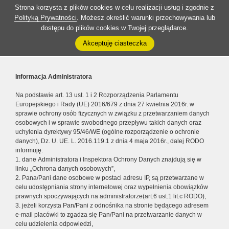
Strona korzysta z plików cookies w celu realizacji usług i zgodnie z
Polityką Prywatności
. Możesz określić warunki przechowywania lub
dostępu do plików cookies w Twojej przeglądarce.
Akceptuję ciasteczka
Informacja Administratora
Na podstawie art. 13 ust. 1 i 2 Rozporządzenia Parlamentu
Europejskiego i Rady (UE) 2016/679 z dnia 27 kwietnia 2016r. w
sprawie ochrony osób fizycznych w związku z przetwarzaniem danych
osobowych i w sprawie swobodnego przepływu takich danych oraz
uchylenia dyrektywy 95/46/WE (ogólne rozporządzenie o ochronie
danych), Dz. U. UE. L. 2016.119.1 z dnia 4 maja 2016r., dalej RODO
informuję:
1. dane Administratora i Inspektora Ochrony Danych znajdują się w
linku „Ochrona danych osobowych”,
2. Pana/Pani dane osobowe w postaci adresu IP, są przetwarzane w
celu udostępniania strony internetowej oraz wypełnienia obowiązków
prawnych spoczywających na administratorze(art.6 ust.1 lit.c RODO),
3. jeżeli korzysta Pan/Pani z odnośnika na stronie będącego adresem
e-mail placówki to zgadza się Pan/Pani na przetwarzanie danych w
celu udzielenia odpowiedzi,