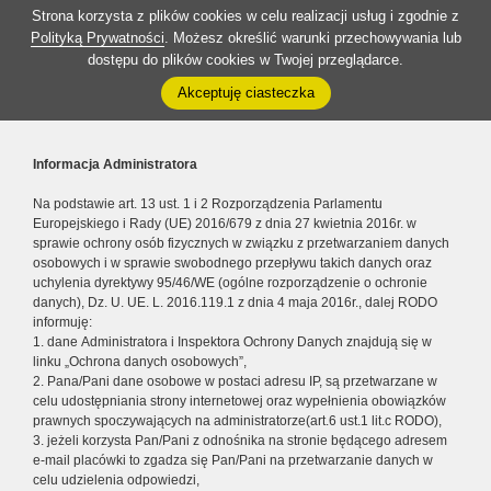
Strona korzysta z plików cookies w celu realizacji usług i zgodnie z
Polityką Prywatności
. Możesz określić warunki przechowywania lub
dostępu do plików cookies w Twojej przeglądarce.
Akceptuję ciasteczka
Informacja Administratora
Na podstawie art. 13 ust. 1 i 2 Rozporządzenia Parlamentu
Europejskiego i Rady (UE) 2016/679 z dnia 27 kwietnia 2016r. w
sprawie ochrony osób fizycznych w związku z przetwarzaniem danych
osobowych i w sprawie swobodnego przepływu takich danych oraz
uchylenia dyrektywy 95/46/WE (ogólne rozporządzenie o ochronie
danych), Dz. U. UE. L. 2016.119.1 z dnia 4 maja 2016r., dalej RODO
informuję:
1. dane Administratora i Inspektora Ochrony Danych znajdują się w
linku „Ochrona danych osobowych”,
2. Pana/Pani dane osobowe w postaci adresu IP, są przetwarzane w
celu udostępniania strony internetowej oraz wypełnienia obowiązków
prawnych spoczywających na administratorze(art.6 ust.1 lit.c RODO),
3. jeżeli korzysta Pan/Pani z odnośnika na stronie będącego adresem
e-mail placówki to zgadza się Pan/Pani na przetwarzanie danych w
celu udzielenia odpowiedzi,