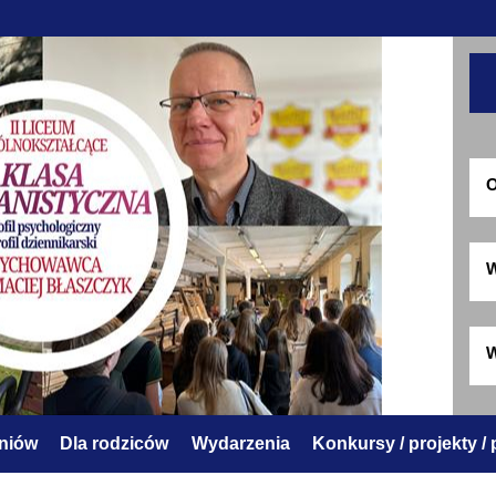
O
W
W
zniów
Dla rodziców
Wydarzenia
Konkursy / projekty /