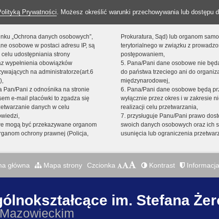
Polityką Prywatności
. Możesz określić warunki przechowywania lub dostępu d
 linku „Ochrona danych osobowych”,
Prokuratura, Sąd) lub organom sam
ne osobowe w postaci adresu IP, są
terytorialnego w związku z prowadz
 celu udostępniania strony
postępowaniem,
raz wypełnienia obowiązków
5. Pana/Pani dane osobowe nie bę
ywających na administratorze(art.6
do państwa trzeciego ani do organiza
),
międzynarodowej,
sta Pan/Pani z odnośnika na stronie
6. Pana/Pani dane osobowe będą pr
em e-mail placówki to zgadza się
wyłącznie przez okres i w zakresie 
zetwarzanie danych w celu
realizacji celu przetwarzania,
owiedzi,
7. przysługuje Panu/Pani prawo dost
we mogą być przekazywane organom
swoich danych osobowych oraz ich s
ganom ochrony prawnej (Policja,
usunięcia lub ograniczenia przetwar
na główna
Mapa strony
Czcionka
Kontrast
Informacja
gólnokształcące im. Stefana Że
 Mazowieckim