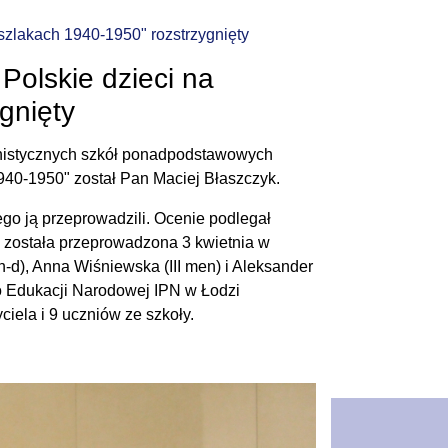
 szlakach 1940-1950" rozstrzygnięty
 Polskie dzieci na
gnięty
anistycznych szkół ponadpodstawowych
1940-1950" został Pan Maciej Błaszczyk.
ego ją przeprowadzili. Ocenie podlegał
um została przeprowadzona 3 kwietnia w
 h-d), Anna Wiśniewska (III men) i Aleksander
ro Edukacji Narodowej IPN w Łodzi
iela i 9 uczniów ze szkoły.