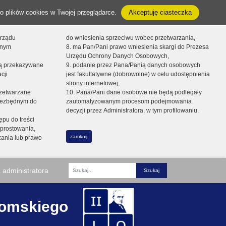
o plików cookies w Twojej przeglądarce.
Akceptuję ciasteczka
orządu
do wniesienia sprzeciwu wobec przetwarzania,
onym
8. ma Pan/Pani prawo wniesienia skargi do Prezesa
Urzędu Ochrony Danych Osobowych,
dą przekazywane
9. podanie przez Pana/Panią danych osobowych
cji
jest fakultatywne (dobrowolne) w celu udostępnienia
strony internetowej,
zetwarzane
10. Pana/Pani dane osobowe nie będą podlegały
niezbędnym do
zautomatyzowanym procesom podejmowania
decyzji przez Administratora, w tym profilowaniu.
ępu do treści
prostowania,
zamknij
zania lub prawo
 administratora
Fraza
romskiego