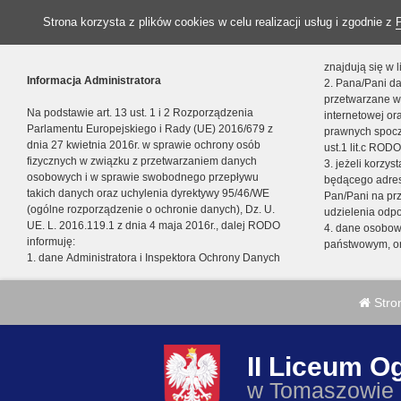
Strona korzysta z plików cookies w celu realizacji usług i zgodnie z
znajdują się w
Informacja Administratora
2. Pana/Pani da
przetwarzane w
Na podstawie art. 13 ust. 1 i 2 Rozporządzenia
internetowej o
Parlamentu Europejskiego i Rady (UE) 2016/679 z
prawnych spocz
dnia 27 kwietnia 2016r. w sprawie ochrony osób
ust.1 lit.c RODO
fizycznych w związku z przetwarzaniem danych
3. jeżeli korzy
osobowych i w sprawie swobodnego przepływu
będącego adres
takich danych oraz uchylenia dyrektywy 95/46/WE
Pan/Pani na pr
(ogólne rozporządzenie o ochronie danych), Dz. U.
udzielenia odp
UE. L. 2016.119.1 z dnia 4 maja 2016r., dalej RODO
4. dane osobo
informuję:
państwowym, or
1. dane Administratora i Inspektora Ochrony Danych
Stro
II Liceum O
w Tomaszowie