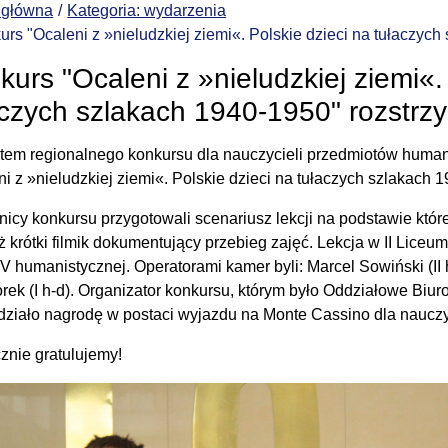
 główna
Kategoria: wydarzenia
urs "Ocaleni z »nieludzkiej ziemi«. Polskie dzieci na tułaczych
kurs "Ocaleni z »nieludzkiej ziemi«.
aczych szlakach 1940-1950" rozstrzy
tem regionalnego konkursu dla nauczycieli przedmiotów hum
ni z »nieludzkiej ziemi«. Polskie dzieci na tułaczych szlakach 
nicy konkursu przygotowali scenariusz lekcji na podstawie któr
ż krótki filmik dokumentujący przebieg zajęć. Lekcja w II Lice
 IV humanistycznej. Operatorami kamer byli: Marcel Sowiński (II
rek (I h-d). Organizator konkursu, którym było Oddziałowe Biu
działo nagrodę w postaci wyjazdu na Monte Cassino dla nauczyc
znie gratulujemy!