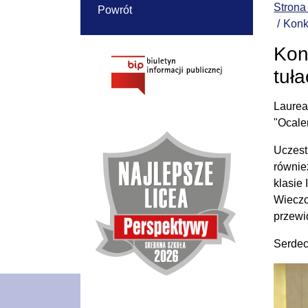
Strona
Powrót
Konk
Kon
tuł
Laurea
"Ocale
Uczest
równie
klasie
Wieczo
przewi
Serdec